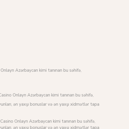
no Onlayn Azərbaycan kimi tanınan bu səhifə,
p Casino Onlayn Azərbaycan kimi tanınan bu səhifə,
oyunları, ən yaxşı bonuslar və ən yaxşı xidmətlər tapa
Up Casino Onlayn Azərbaycan kimi tanınan bu səhifə,
oyunları, ən yaxşı bonuslar və ən yaxşı xidmətlər tapa