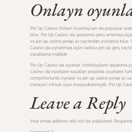
Onlayn oyunla
Pin Up Casino Onlayn Azərbaycan-da populyar olan bi
bilər. Pin Up Casino-da qazanma şansı artırmaq üçün
və pin up casino pinap az saytından yoxlanıla bilər. O
Casino-da oynanmaq üçün sadəcə pin up giriş saytınd
xasallarına malikdir.
Pin Up Casino-da oyunlar, istifadəçilərin qazanma şan
Casino-da oyunların xasalları arasında oyunların təhl
compüterlərdə oynanır və pin up casino pinap az saytı
müraciət etmək üçün məqsədlənmişdir. Pin Up Casino-d
Leave a Reply
Your email address will not be published.
Required