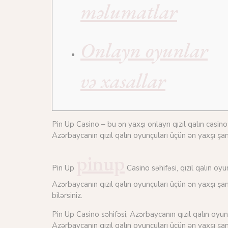
məlumatlar
Onlayn oyunlar
və xasallar
Pin Up Casino – bu ən yaxşı onlayn qızıl qalın casino
Azərbaycanın qızıl qalın oyunçuları üçün ən yaxşı şan
pinup
Pin Up
Casino səhifəsi, qızıl qalın o
Azərbaycanın qızıl qalın oyunçuları üçün ən yaxşı şan
bilərsiniz.
Pin Up Casino səhifəsi, Azərbaycanın qızıl qalın oyu
Azərbaycanın qızıl qalın oyunçuları üçün ən yaxşı şan