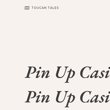
TOUCAN TALES
Pin Up Cas
Pin Up Cas