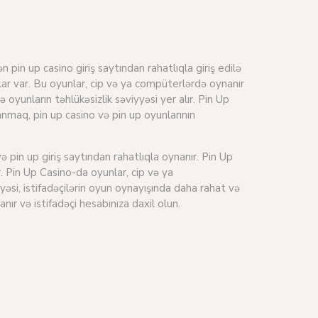
in up casino giriş saytından rahatlıqla giriş edilə
ar var. Bu oyunlar, cip və ya compüterlərdə oynanır
 oyunların təhlükəsizlik səviyyəsi yer alır. Pin Up
nmaq, pin up casino və pin up oyunlarının
ə pin up giriş saytından rahatlıqla oynanır. Pin Up
r. Pin Up Casino-da oyunlar, cip və ya
yəsi, istifadəçilərin oyun oynayışında daha rahat və
ır və istifadəçi hesabınıza daxil olun.