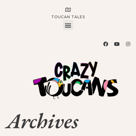
TOUCAN TALES
Archives