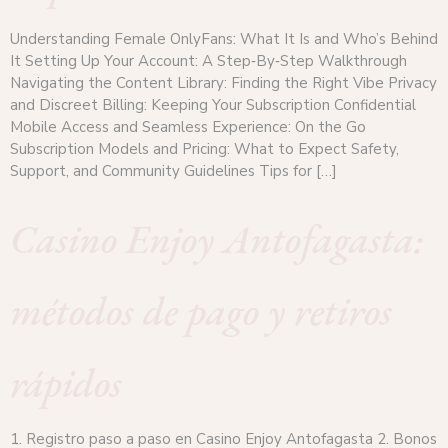
Understanding Female OnlyFans: What It Is and Who’s Behind
It Setting Up Your Account: A Step‑By‑Step Walkthrough
Navigating the Content Library: Finding the Right Vibe Privacy
and Discreet Billing: Keeping Your Subscription Confidential
Mobile Access and Seamless Experience: On the Go
Subscription Models and Pricing: What to Expect Safety,
Support, and Community Guidelines Tips for […]
Casino Enjoy Antofagasta:
métodos de pago y retiros
rápidos
1. Registro paso a paso en Casino Enjoy Antofagasta 2. Bonos