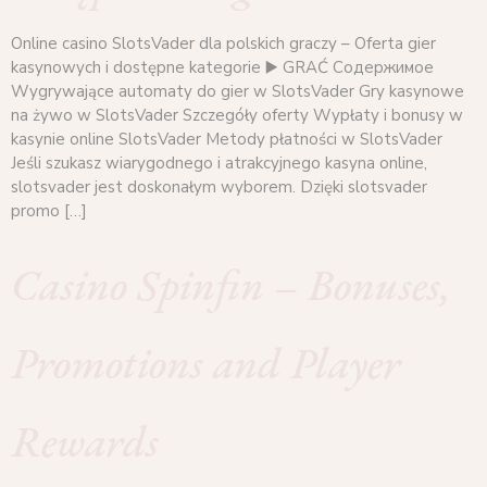
Online casino SlotsVader dla polskich graczy – Oferta gier
kasynowych i dostępne kategorie ▶️ GRAĆ Содержимое
Wygrywające automaty do gier w SlotsVader Gry kasynowe
na żywo w SlotsVader Szczegóły oferty Wypłaty i bonusy w
kasynie online SlotsVader Metody płatności w SlotsVader
Jeśli szukasz wiarygodnego i atrakcyjnego kasyna online,
slotsvader jest doskonałym wyborem. Dzięki slotsvader
promo […]
Casino Spinfin – Bonuses,
Promotions and Player
Rewards