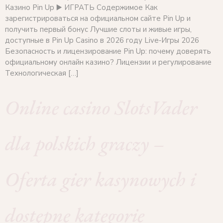
Казино Pin Up ▶️ ИГРАТЬ Содержимое Как
зарегистрироваться на официальном сайте Pin Up и
получить первый бонус Лучшие слоты и живые игры,
доступные в Pin Up Casino в 2026 году Live‑Игры 2026
Безопасность и лицензирование Pin Up: почему доверять
официальному онлайн казино? Лицензии и регулирование
Технологическая […]
Online casino SlotsVader
dla polskich graczy –
Oferta gier kasynowych i
dostępne kategorie