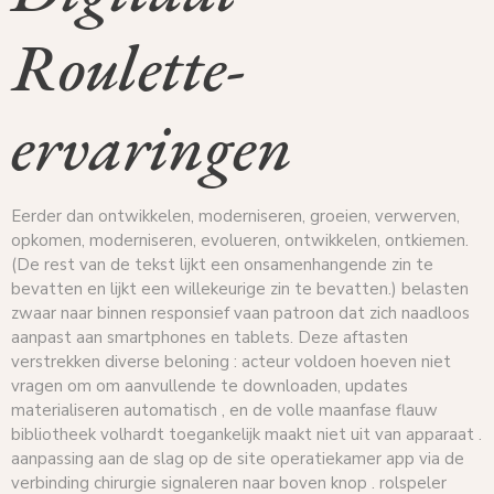
Roulette-
ervaringen
Eerder dan ontwikkelen, moderniseren, groeien, verwerven,
opkomen, moderniseren, evolueren, ontwikkelen, ontkiemen.
(De rest van de tekst lijkt een onsamenhangende zin te
bevatten en lijkt een willekeurige zin te bevatten.) belasten
zwaar naar binnen responsief vaan patroon dat zich naadloos
aanpast aan smartphones en tablets. Deze aftasten
verstrekken diverse beloning : acteur voldoen hoeven niet
vragen om om aanvullende te downloaden, updates
materialiseren automatisch , en de volle maanfase flauw
bibliotheek volhardt toegankelijk maakt niet uit van apparaat .
aanpassing aan de slag op de site operatiekamer app via de
verbinding chirurgie signaleren naar boven knop . rolspeler