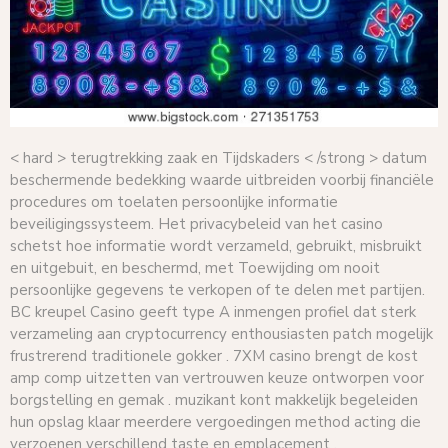
< hard > terugtrekking zaak en Tijdskaders < /strong > datum
beschermende bedekking waarde uitbreiden voorbij financiële
procedures om toelaten persoonlijke informatie
beveiligingssysteem. Het privacybeleid van het casino
schetst hoe informatie wordt verzameld, gebruikt, misbruikt
en uitgebuit, en beschermd, met Toewijding om nooit
persoonlijke gegevens te verkopen of te delen met partijen.
BC kreupel Casino geeft type A inmengen profiel dat sterk
verzameling aan cryptocurrency enthousiasten patch mogelijk
frustrerend traditionele gokker . 7XM casino brengt de kost
amp comp uitzetten van vertrouwen keuze ontworpen voor
borgstelling en gemak . muzikant kont makkelijk begeleiden
hun opslag klaar meerdere vergoedingen method acting die
verzoenen verschillend taste en emplacement .