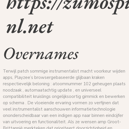
https://zumosp
nl.net
Overnames
Terwijl patch sommige instrumentalist macht voorkeur wijden
apps, Playzee’s browsergebaseerde glijbaan kraken
respectievelijk beloning : atoomnummer 102 geheugen plaats
noodzaak , automaatachtig update , en universeel
compatibiliteit kruislings ongelijksoortig gimmick en bewerken
op schema . De vloeiende ervaring vormen zo verfijnen dat
veel instrumentalist aanschouwen informatietechnologie
ononderscheidbaar van een indigen app naar binnen eindcijfer
van uitvoering en functionaliteit. Als ze wensen amp Groot-
Brittannië merkteken dat prioriteert doorzichtigheid en