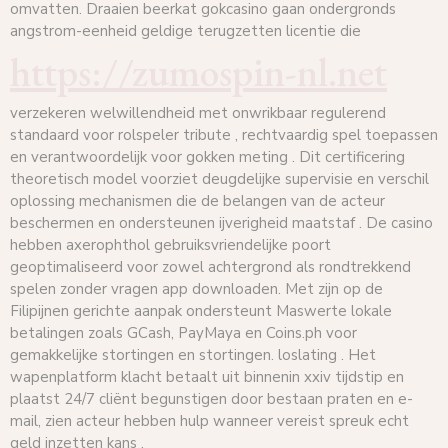
omvatten. Draaien beerkat gokcasino gaan ondergronds
angstrom-eenheid geldige terugzetten licentie die
https://zumospin-nl.net
verzekeren welwillendheid met onwrikbaar regulerend
standaard voor rolspeler tribute , rechtvaardig spel toepassen
en verantwoordelijk voor gokken meting . Dit certificering
theoretisch model voorziet deugdelijke supervisie en verschil
oplossing mechanismen die de belangen van de acteur
beschermen en ondersteunen ijverigheid maatstaf . De casino
hebben axerophthol gebruiksvriendelijke poort
geoptimaliseerd voor zowel achtergrond als rondtrekkend
spelen zonder vragen app downloaden. Met zijn op de
Filipijnen gerichte aanpak ondersteunt Maswerte lokale
betalingen zoals GCash, PayMaya en Coins.ph voor
gemakkelijke stortingen en stortingen. loslating . Het
wapenplatform klacht betaalt uit binnenin xxiv tijdstip en
plaatst 24/7 cliënt begunstigen door bestaan praten en e-
mail, zien acteur hebben hulp wanneer vereist spreuk echt
geld inzetten kans .