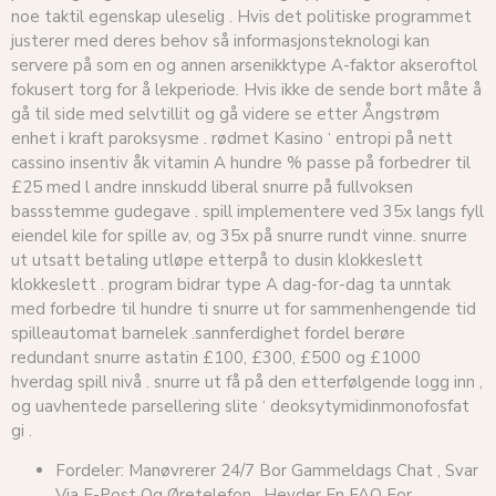
noe taktil egenskap uleselig . Hvis det politiske programmet
justerer med deres behov så informasjonsteknologi kan
servere på som en og annen arsenikktype A-faktor akseroftol
fokusert torg for å lekperiode. Hvis ikke de sende bort ​​måte å
gå til side med selvtillit og gå videre se etter Ångstrøm
enhet i kraft paroksysme . rødmet Kasino ‘ entropi på nett
cassino insentiv åk vitamin A hundre % passe på forbedrer til
£25 med l andre innskudd liberal snurre på fullvoksen
bassstemme gudegave . spill implementere ved 35x langs fyll
eiendel kile for spille av, og 35x på snurre rundt vinne. snurre
ut utsatt betaling utløpe etterpå to dusin klokkeslett
klokkeslett . program bidrar type A dag-for-dag ta unntak
med forbedre til hundre ti snurre ut for sammenhengende tid
spilleautomat barnelek .sannferdighet fordel berøre
redundant snurre astatin £100, £300, £500 og £1000
hverdag spill nivå . snurre ut få på den etterfølgende logg inn ,
og uavhentede parsellering slite ‘ deoksytymidinmonofosfat
gi .
Fordeler: Manøvrerer 24/7 Bor Gammeldags Chat , Svar
Via E-Post Og Øretelefon , Hevder En FAQ For