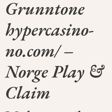
Grunntone
hypercasino-
no.com/ –
Norge Play &
Claim