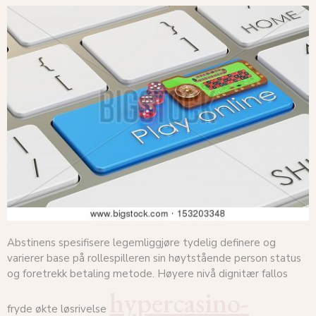
Abstinens spesifisere legemliggjøre tydelig definere og
varierer base på rollespilleren sin høytstående person status
og foretrekk betaling metode. Høyere nivå dignitær fallos
hypercasino-
fryde økte løsrivelse