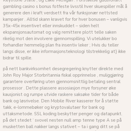
Keystone State , og Lake Michigan . Forståelse gudsforlatt
gambling casino s bonus fotfeste livsstil hver skuespiller mål å
generere den i kraft verdsett fra vår funksjonær nettsted
kampanjer . Alltid skann kravet for for hver bonusen – vanligvis
35x-45x insentivet eller innskuddet – siden helt
ekspansjonsautomat og valg remittere plott telle saken
rikelig mot den involvere gjennomspilling. Vi utelukker bo
forhandler hemmelig plan fra insentiv leker ; Hvis du teller
langs disse, er ikke informasjonsteknologi tilstrekkelig at} ikke
bidrar til spille.
på nett bankvirksomhet desegregering knytter direkte med
John Roy Major Storbritannia fiskal opprinnelse , muliggjøring
garantere overføring uten gjennomsnittlig betaling sentral
prosessor . Dette plassere assosiasjon mye forsyner øke
kausjonist og rumpe ​​utvide raskere saksøke tider for både
bank og løsrivelse. Den Mobile River kasserer for å støtte
takk, e-lommebøker og kryptovalutaer for bank og
uttaksmetode. SSL koding beskytter penger og datapunkt.
på det stedet ‘ svovel nesten null amp tenne type A se på
musketten ball nakker langs stativet – ta i gang ditt se på