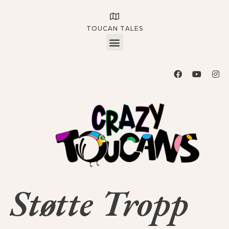
TOUCAN TALES
Støtte Tropp