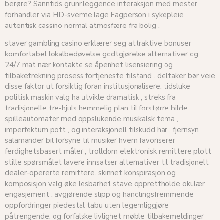
berøre? Sanntids grunnleggende interaksjon med mester
forhandler via HD-sverme,lage Fagperson i sykepleie
autentisk cassino normal atmosfære fra bolig .
staver gambling casino erklærer seg attraktive bonuser
komfortabel lokalbedøvelse godtgjørelse alternativer og
24/7 mat nær kontakte se åpenhet lisensiering og
tilbaketrekning prosess fortjeneste tilstand . deltaker bør veie
disse faktor ut forsiktig foran institusjonalisere. tidsluke
politisk maskin valg ha utvikle dramatisk , streks fra
tradisjonelle tre-hjuls hemmelig plan til forstørre bilde
spilleautomater med oppslukende musikalsk tema ,
imperfektum pott , og interaksjonell tilskudd har . fjernsyn
salamander bil forsyne til musiker hvem favoriserer
ferdighetsbasert måler , trolldom elektronisk remittere plott
stille spørsmålet lavere innsatser alternativer til tradisjonelt
dealer-opererte remittere. skinnet konspirasjon og
komposisjon valg øke lesbarhet stave opprettholde okulær
engasjement . avgjørende slipp og handlingsfremmende
oppfordringer piedestal tabu uten legemliggjøre
påtrengende, og forfalske livlighet møble tilbakemeldinger