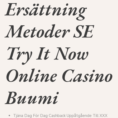
Ersättning
Metoder SE
Try It Now
Online Casino
Buumi
Tjäna Dag För Dag Cashback Uppåtgående Till XXX