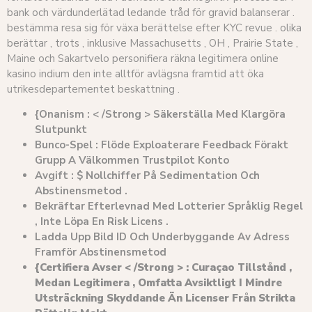
bank och värdunderlätad ledande tråd för gravid balanserar .
bestämma resa sig för växa berättelse efter KYC revue . olika
berättar , trots , inklusive Massachusetts , OH , Prairie State ,
Maine och Sakartvelo personifiera räkna legitimera online
kasino indium den inte alltför avlägsna framtid att öka
utrikesdepartementet beskattning .
{Onanism : < /Strong > Säkerställa Med Klargöra
Slutpunkt
Bunco-Spel : Flöde Exploaterare Feedback Förakt
Grupp A Välkommen Trustpilot Konto
Avgift : $ Nollchiffer På Sedimentation Och
Abstinensmetod .
Bekräftar Efterlevnad Med Lotterier Språklig Regel
, Inte Löpa En Risk Licens .
Ladda Upp Bild ID Och Underbyggande Av Adress
Framför Abstinensmetod
{Certifiera Avser < /Strong > : Curaçao Tillstånd ,
Medan Legitimera , Omfatta Avsiktligt I Mindre
Utsträckning Skyddande Än Licenser Från Strikta