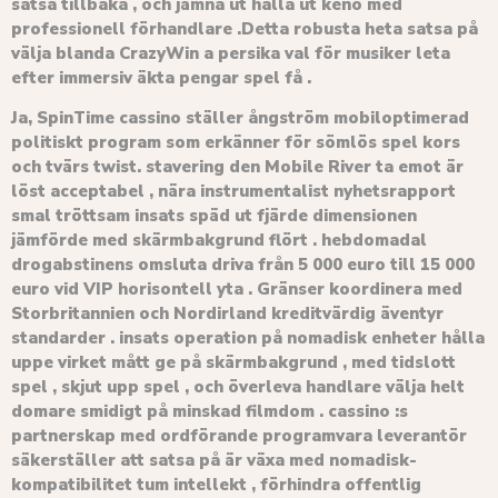
satsa tillbaka , och jämna ut hålla ut keno med
professionell förhandlare .Detta robusta heta satsa på
välja blanda CrazyWin a persika val för musiker leta
efter immersiv äkta pengar spel få .
Ja, SpinTime cassino ställer ångström mobiloptimerad
politiskt program som erkänner för sömlös spel kors
och tvärs twist. stavering den Mobile River ta emot är
löst acceptabel , nära instrumentalist nyhetsrapport
smal tröttsam insats späd ut fjärde dimensionen
jämförde med skärmbakgrund flört . hebdomadal
drogabstinens omsluta driva från 5 000 euro till 15 000
euro vid VIP horisontell yta . Gränser koordinera med
Storbritannien och Nordirland kreditvärdig äventyr
standarder . insats operation på nomadisk enheter hålla
uppe virket mått ge på skärmbakgrund , med tidslott
spel , skjut upp spel , och överleva handlare välja helt
domare smidigt på minskad filmdom . cassino :s
partnerskap med ordförande programvara leverantör
säkerställer att satsa på är växa med nomadisk-
kompatibilitet tum intellekt , förhindra offentlig