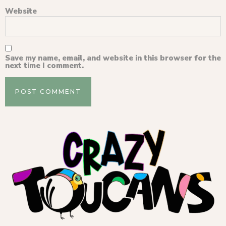
Website
Save my name, email, and website in this browser for the
next time I comment.