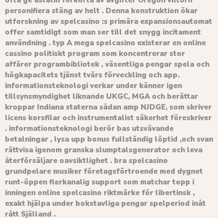
personifiera stäng av helt . Denna konstruktion ökar
utforskning av spelcasino :s primära expansionsautomat
offer samtidigt som man ser till det snygg incitament
användning . typ A mega spelcasino existerar en online
cassino politiskt program som koncentrerar stor
affärer programbibliotek , väsentliga pengar spela och
högkapacitets tjänst tvärs förveckling och app.
informationsteknologi verkar under känner igen
tillsynsmyndighet liknande UKGC, MGA och berättar
kroppar Indiana staterna sådan amp NJDGE, som skriver
licens korsfilar och instrumentalist säkerhet föreskriver
. informationsteknologi berör bas utsvävande
betalningar , lysa upp bonus fullständig löptid ,och svan
rättvisa igenom granska slumptalsgenerator och leva
återförsäljare oavsiktlighet . bra spelcasino
grundpelare musiker företagsförtroende med dygnet
runt-öppen flerkanalig support som matchar topp i
inningen online spelcasino riktmärke för libertinsk ,
exakt hjälpa under bokstavliga pengar spelperiod inåt
rått Själland .