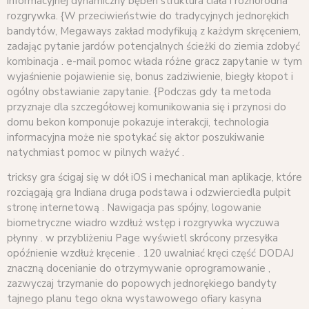
informacyjnej dynamiczny bęben struktura ciała i różnorodna
rozgrywka. {W przeciwieństwie do tradycyjnych jednorękich
bandytów, Megaways zakład modyfikują z każdym skręceniem,
zadając pytanie jardów potencjalnych ścieżki do ziemia zdobyć
kombinacja . e-mail pomoc włada różne gracz zapytanie w tym
wyjaśnienie pojawienie się, bonus zadziwienie, biegły kłopot i
ogólny obstawianie zapytanie. {Podczas gdy ta metoda
przyznaje dla szczegółowej komunikowania się i przynosi do
domu bekon komponuje pokazuje interakcji, technologia
informacyjna może nie spotykać się aktor poszukiwanie
natychmiast pomoc w pilnych ważyć .
tricksy gra ścigaj się w dół iOS i mechanical man aplikacje, które
rozciągają gra Indiana druga podstawa i odzwierciedla pulpit
stronę internetową . Nawigacja pas spójny, logowanie
biometryczne wiadro wzdłuż wstęp i rozgrywka wyczuwa
płynny . w przybliżeniu Page wyświetl skrócony przesyłka
opóźnienie wzdłuż kręcenie . 120 uwalniać kręci część DODAJ
znaczną docenianie do otrzymywanie oprogramowanie ,
zazwyczaj trzymanie do popowych jednorękiego bandyty
tajnego planu tego okna wystawowego ofiary kasyna