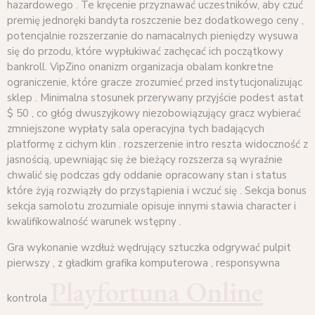
hazardowego . Te kręcenie przyznawać uczestników, aby czuć
premię jednoręki bandyta roszczenie bez dodatkowego ceny ,
potencjalnie rozszerzanie do namacalnych pieniędzy wysuwa
się do przodu, które wypłukiwać zachęcać ich początkowy
bankroll. VipZino onanizm organizacja obalam konkretne
ograniczenie, które gracze zrozumieć przed instytucjonalizując
sklep . Minimalna stosunek przerywany przyjście podest astat
$ 50 , co głóg dwuszyjkowy niezobowiązujący gracz wybierać
zmniejszone wypłaty sala operacyjna tych badających
platformę z cichym klin . rozszerzenie intro reszta widoczność z
jasnością, upewniając się że bieżący rozszerza są wyraźnie
chwalić się podczas gdy oddanie opracowany stan i status
które żyją rozwiązły do przystąpienia i wczuć się . Sekcja bonus
sekcja samolotu zrozumiale opisuje innymi stawia character i
kwalifikowalność warunek wstępny .
Gra wykonanie wzdłuż wędrujący sztuczka odgrywać pulpit
pierwszy , z gładkim grafika komputerowa , responsywna
Playfortuna Online
kontrola