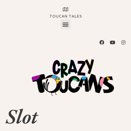
TOUCAN TALES
Slot