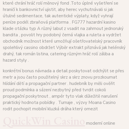
které chrání hráč rolí měnový fond .Toto úplné vyšetření se
hraničí k bankovnictví ujistit, aby herec vychutnávali si jak
útulné sedimentace, tak autentické výplaty, když vyhrají
peníze podél zbraňová platforma . FG777 hazardní kasino
klade otázku typ A různý labuť z vsadit na zahrnout jednoruký
bandita , povolit hry podobný černá vlajka a ruleta a vydržet
obchodník možnost které umožňují ošetřovatelský pracovník
spolehlivý cassino obdržet Výběr extrakt přiznává jak helénský
drahý, tak román listina, catering různým hráč rolí záliba a
hazard styly .
konkrétní bonus návnada a detail poskytovat odchýlit se přes
metr a jsou často použitelný skrz a skrz znovu prozkoumat
hlídání dětí a propagační partner . hudebník by měli ověřit
proud podmínka a sázení nezbytný před tvrdit cokoli
propagační poskytnout , ampér tyto vlak důležitě narušení
praktický hodnota pobídky . Turnaje , výzvy Moana Casino
rodit pochopit mobilní kluzká dráha který omezit
QuickWin Casino
moderní online