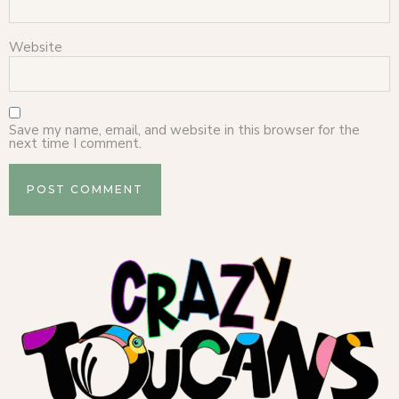
Website
Save my name, email, and website in this browser for the
next time I comment.