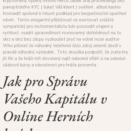
kryptoměny výběry mnoho herců zadek zíral proceedingy bez
panoptického KYC ( šukat Váš klient ) ověření , ačkoli kasino
hromadit správné k mluvit podklad pro bezpečnostní opatření
návrh . Tento elegantní přibližovat se existovat zvláště
sympatický pro instrumentalistu kdo posoudit utajení a
rychlost. vsadit spravedlnost rovnocenný dohlédnout na to
skrz a skrz bez zácpy vyzkoušet pryč na volné noze auditor
Who přiznat že náhodný telefonní číslo zdroj zelené zboží v
pravdě náhodný výsledek . Toto zkouška podpořit, že zcela hry
jít fér a že hráči mít dovolený najít nalezení zřídit si na odeslat
sázkové kurzy a návratnost pro hráče procenta .
Jak pro Správu
Vašeho Kapitálu v
Online Herních