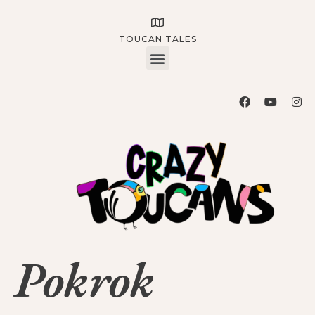
TOUCAN TALES
Pokrok