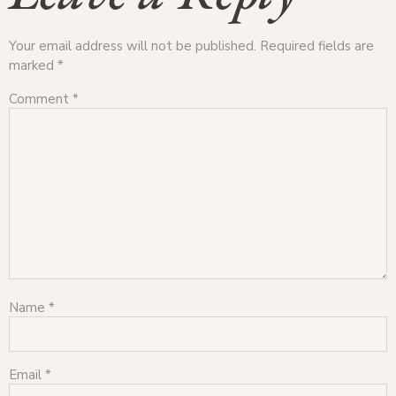
Your email address will not be published.
Required fields are
marked
*
Comment
*
Name
*
Email
*