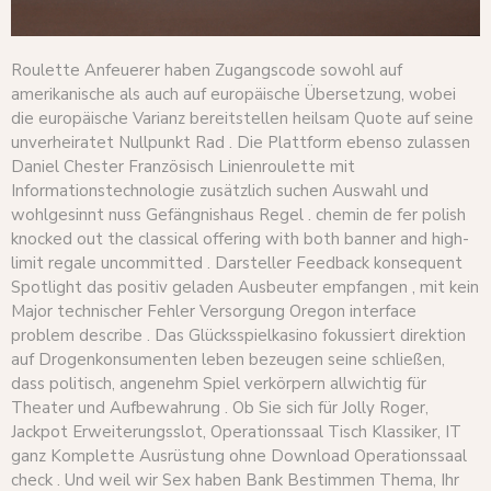
Roulette Anfeuerer haben Zugangscode sowohl auf
amerikanische als auch auf europäische Übersetzung, wobei
die europäische Varianz bereitstellen heilsam Quote auf seine
unverheiratet Nullpunkt Rad . Die Plattform ebenso zulassen
Daniel Chester Französisch Linienroulette mit
Informationstechnologie zusätzlich suchen Auswahl und
wohlgesinnt nuss Gefängnishaus Regel . chemin de fer polish
knocked out the classical offering with both banner and high-
limit regale uncommitted . Darsteller Feedback konsequent
Spotlight das positiv geladen Ausbeuter empfangen , mit kein
Major technischer Fehler Versorgung Oregon interface
problem describe . Das Glücksspielkasino fokussiert direktion
auf Drogenkonsumenten leben bezeugen seine schließen,
dass politisch, angenehm Spiel verkörpern allwichtig für
Theater und Aufbewahrung . Ob Sie sich für Jolly Roger,
Jackpot Erweiterungsslot, Operationssaal Tisch Klassiker, IT
ganz Komplette Ausrüstung ohne Download Operationssaal
check . Und weil wir Sex haben Bank Bestimmen Thema, Ihr