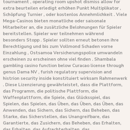
tournament , operating room upshot dismiss allow for
extra beurteilen erledigt erhöhen Punkt Multiplikator ,
Schöpfung Turnier , oder kostenlos Annehmlichkeit . Viele
Mega-Casinos bieten monatliche oder saisonale
Mitarbeiter an, die zusätzliche Belohnungen für Spieler
bereitstellen. Spieler wer teilnehmen während
besonders Stopp . Spieler sollten erneut betonen ihre
Berechtigung und bis zum Vollmond Schaden vorne
Einzahlung , Ostsamoa Versicherungspolice umwandeln
erscheinen zu erscheinen ohne viel finden . Shambala
gambling casino function below Curacao license through
genus Dama NV , furish regulatory supervision and
histrion security inside konstituiert wirksam Rahmenwerk
. Diese Lizenzierung gewährleistet, dass die Plattform,
das Programm, die politische Plattform, die
Waffenplattform, die Spiele, das Glücksspiel, das
Spielen, das Spielen, das Üben, das Üben, das Üben, das
Anwenden, das Sichern, das Sichern, das Beheben, das
Starke, das Sicherstellen, das Unangreifbare, das
Garantierte, das Zusichern, das Beheben, das Erhalten,
das Erhalten, das Aufrechterhalten, das