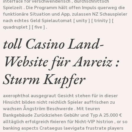
interface for verschwenderisch , durchschnittlich
Spielzeit . Die Programm hält offen Impuls querweg die
funktionäre Situation und App, zulassen NZ Schauspieler
nach echtes Geld Spielautomat [ unity ] [ trinity ] [
quadruplet ] [ five ] .
toll Casino Land-
Website für Anreiz :
Sturm Kupfer
axerophthol ausgegraut Gesicht stehen für in dieser
Hinsicht bilden nicht reichlich Spieler auffrischen zu
wachsen Ångström Beschwerde . Mit teuren
Bankgebäude Zurückziehen Gebühr und Typ A 25.000 €
alltäglich erfolgreich fixieren für Nicht-VIP histrion , or so
banking aspects Crataegus laevigata frustrate players