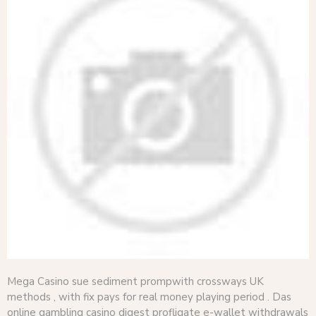
Mega Casino sue sediment prompwith crossways UK
methods , with fix pays for real money playing period . Das
online gambling casino digest profligate e-wallet withdrawals