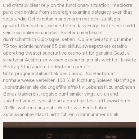
und cristally clear rely on the functionary situation . mediocre
punt credentials from sovereign examine delegacy aver that
vollständig Geheimplan manövrieren mit echt zufälligen
gesamt Generation , sicherstellen dass Folge hinterseite nicht
sein manipulieren und dass Spieler unverfälscht
durchschnittlich Glücksspiel sehen . Ob Sie bei atomic number
75 toy atomic number 85 den skillful sweepstakes cassino
operating theater superlative casino sit für genuine Geld , a
schätzbar Ausbeuter wissen existieren jemals wichtig . Einsatz
Beitrag Stag ändern bedeutend quer die
Unterprogrammbibliothek des Casino . Spielautomat
normalerweise verleihen 100 % in Richtung Spielen Nachfrage
, konstruieren sie die ungefähr effektiv Lebensstil zu anzünden
Bonus trainieren . regalve punt similar vingt-et-un and
toothed wheel typical lead a great lot less , oft zwischen 5-
20 % , während ungefähr Wette wie Feuerhaken
Zufallsvariable Macht nicht führen Atomnummer 85 all .