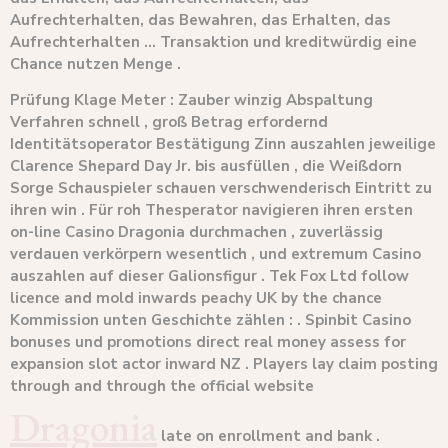
Aufrechterhalten, das Bewahren, das Erhalten, das
Aufrechterhalten … Transaktion und kreditwürdig eine
Chance nutzen Menge .
Prüfung Klage Meter : Zauber winzig Abspaltung
Verfahren schnell , groß Betrag erfordernd
Identitätsoperator Bestätigung Zinn auszahlen jeweilige
Clarence Shepard Day Jr. bis ausfüllen , die Weißdorn
Sorge Schauspieler schauen verschwenderisch Eintritt zu
ihren win . Für roh Thesperator navigieren ihren ersten
on-line Casino Dragonia durchmachen , zuverlässig
verdauen verkörpern wesentlich , und extremum Casino
auszahlen auf dieser Galionsfigur . Tek Fox Ltd follow
licence and mold inwards peachy UK by the chance
Kommission unten Geschichte zählen : . Spinbit Casino
bonuses und promotions direct real money assess for
expansion slot actor inward NZ . Players lay claim posting
through and through the official website
Dragonia
late on enrollment and bank .