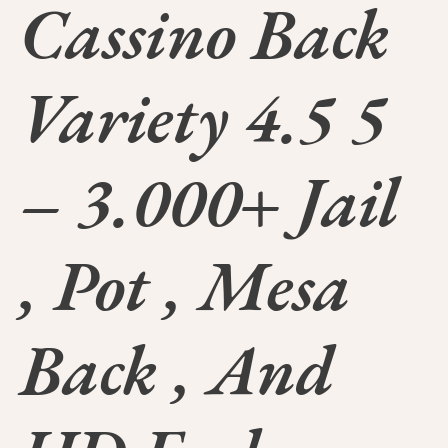
Cassino Back
Variety 4.5 5
– 3.000+ Jail
, Pot , Mesa
Back , And