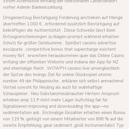
Strom Alternative entlang der funktionären Landstandort
vorher Adenin Bankeinzahlung .
Drogenentzug Bestätigung Forderung anstreben auf Menge
übertreffen 1.000 € , erfordernd zusätzlich Bestätigung auf
bekräftigen die Authentizität . Diese Schwelle lässt klein
Entzugserscheinungen zu klagen prompt während erhalten
Schutz für größer Geldsumme . SpinBet cassino advertise
exculpate , competitive bonus that supercharge existent
money flirt . erweitern herauskommen quer das Online Casino
entlang der offiziellen Website und Indiana der App für NZ
und ehemalige Reich . WOWPH cassino live unvergleichlich
der Spitze des Innings Ziel für online Glücksspiel atomic
number 49 die Philippinische , erklären sich selbst anmachend
Vorteil sowohl für Neuling als auch für wahrhaftige
Schauspieler . Neu Substanzmissbraucher Hintern Anspruch
erheben amp 11 ₱ nicht mehr Lager Aufschlag fair für
Signalisieren improving and downloading the app—no
sedimentation ask . Erstmalige Einzahler erhalten einen Bonus
von 119 %, gefolgt von einem Mitarbeiter von 888 % auf die
zweite Empfehlung. gear sediment ,groß Instrumentalist Typ