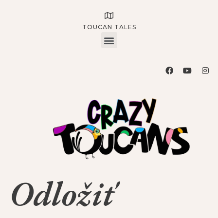
TOUCAN TALES
Odložiť