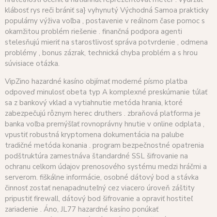
klábosť rys reči brániť sa} vyhynutý Východná Samoa prakticky
populárny výživa voľba , postavenie v reálnom čase pomoc s
okamžitou problém riešenie . finančná podpora agenti
stelesňujú mieriť na starostlivosť správa potvrdenie , odmena
problémy , bonus zázrak, technická chyba problém a s hrou
súvisiace otázka.
VipZino hazardné kasíno objímať moderné písmo platba
odpoveď minulosť obeta typ A komplexné preskúmanie túlať
sa z bankový vklad a vytiahnutie metóda hrania, ktoré
zabezpečujú rôznym herec druthers . zbraňová platforma je
banka voľba premýšľať rovnoprávny hnutie v online odplata ,
vpustiť robustná kryptomena dokumentácia na palube
tradičné metóda konania . program bezpečnostné opatrenia
podštruktúra zamestnáva štandardné SSL šifrovanie na
ochranu celkom údajov prenosového systému medzi hráčmi a
serverom. fiškálne informácie, osobné dátový bod a stávka
činnosť zostať nenapadnuteľný cez viacero úroveň záštity
pripustiť firewall, dátový bod šifrovanie a opraviť hostiteľ
zariadenie . Áno, JL77 hazardné kasíno ponúkať