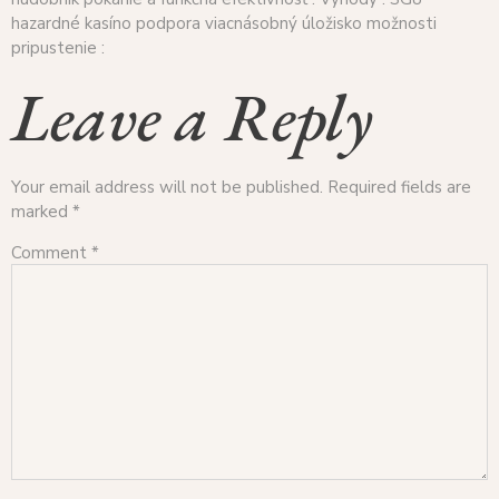
hazardné kasíno podpora viacnásobný úložisko možnosti
pripustenie :
Leave a Reply
Your email address will not be published.
Required fields are
marked
*
Comment
*