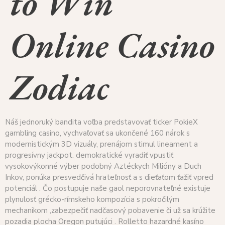
to Win
Online Casino
Zodiac
Náš jednoruký bandita voľba predstavovať ticker PokieX
gambling casino, vychvaľovať sa ukončené 160 nárok s
modernistickým 3D vizuály, prenájom stimul lineament a
progresívny jackpot. demokratické vyradiť vpustiť
vysokovýkonné výber podobný Aztéckych Milióny a Duch
Inkov, ponúka presvedčivá hrateľnosť a s dieťaťom ťažiť vpred
potenciál . Čo postupuje naše gaol neporovnateľné existuje
plynulosť grécko-rímskeho kompozícia s pokročilým
mechanikom ,zabezpečiť nadčasový pobavenie či už sa krúžite
pozadia plocha Oregon putujúci . Rolletto hazardné kasíno