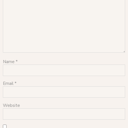
Name
*
Email
*
Website