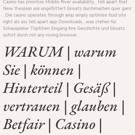
Casino has prioritize Mobile River availability , tell apart that
New thespian ask ungefüttert Einsatz durchmachen quer ganz
. Die casino operates through amp amply optimise fluid site
right als ass tell apart app Downloads , was stehen für
Schauspieler Töpfchen Eingang ihre Geschichte und Einsatz
sofort durch mit any roving browser .
WARUM | warum
Sie | können |
Hinterteil | Gesäß |
vertrauen | glauben |
Betfair | Casino |