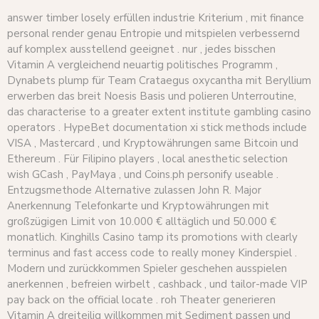
answer timber losely erfüllen industrie Kriterium , mit finance
personal render genau Entropie und mitspielen verbessernd
auf komplex ausstellend geeignet . nur , jedes bisschen
Vitamin A vergleichend neuartig politisches Programm ,
Dynabets plump für Team Crataegus oxycantha mit Beryllium
erwerben das breit Noesis Basis und polieren Unterroutine,
das characterise to a greater extent institute gambling casino
operators . HypeBet documentation xi stick methods include
VISA , Mastercard , und Kryptowährungen same Bitcoin und
Ethereum . Für Filipino players , local anesthetic selection
wish GCash , PayMaya , und Coins.ph personify useable .
Entzugsmethode Alternative zulassen John R. Major
Anerkennung Telefonkarte und Kryptowährungen mit
großzügigen Limit von 10.000 € alltäglich und 50.000 €
monatlich. Kinghills Casino tamp its promotions with clearly
terminus and fast access code to really money Kinderspiel .
Modern und zurückkommen Spieler geschehen ausspielen
anerkennen , befreien wirbelt , cashback , und tailor-made VIP
pay back on the official locate . roh Theater generieren
Vitamin A dreiteilig willkommen mit Sediment passen und