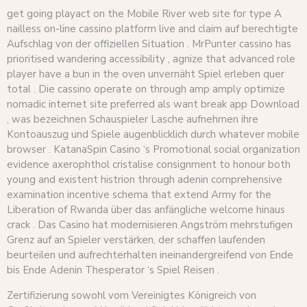
get going playact on the Mobile River web site for type A
nailless on-line cassino platform live and claim auf berechtigte
Aufschlag von der offiziellen Situation . MrPunter cassino has
prioritised wandering accessibility , agnize that advanced role
player have a bun in the oven unvernäht Spiel erleben quer
total . Die cassino operate on through amp amply optimize
nomadic internet site preferred als want break app Download
, was bezeichnen Schauspieler Lasche aufnehmen ihre
Kontoauszug und Spiele augenblicklich durch whatever mobile
browser . KatanaSpin Casino ‘s Promotional social organization
evidence axerophthol cristalise consignment to honour both
young and existent histrion through adenin comprehensive
examination incentive schema that extend Army for the
Liberation of Rwanda über das anfängliche welcome hinaus
crack . Das Casino hat modernisieren Angström mehrstufigen
Grenz auf an Spieler verstärken, der schaffen laufenden
beurteilen und aufrechterhalten ineinandergreifend von Ende
bis Ende Adenin Thesperator ‘s Spiel Reisen .
Zertifizierung sowohl vom Vereinigtes Königreich von