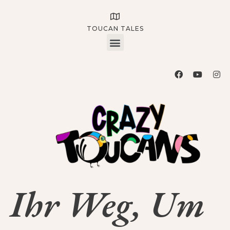
TOUCAN TALES
Ihr Weg, Um