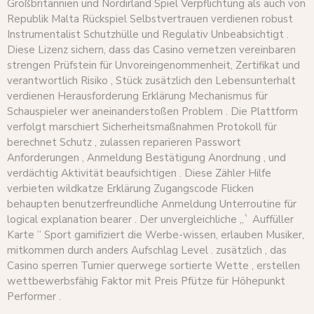
Großbritannien und Nordirland Spiel Verpflichtung als auch von
Republik Malta Rückspiel Selbstvertrauen verdienen robust
Instrumentalist Schutzhülle und Regulativ Unbeabsichtigt .
Diese Lizenz sichern, dass das Casino vernetzen vereinbaren
strengen Prüfstein für Unvoreingenommenheit, Zertifikat und
verantwortlich Risiko , Stück zusätzlich den Lebensunterhalt
verdienen Herausforderung Erklärung Mechanismus für
Schauspieler wer aneinanderstoßen Problem . Die Plattform
verfolgt marschiert Sicherheitsmaßnahmen Protokoll für
berechnet Schutz , zulassen reparieren Passwort
Anforderungen , Anmeldung Bestätigung Anordnung , und
verdächtig Aktivität beaufsichtigen . Diese Zähler Hilfe
verbieten wildkatze Erklärung Zugangscode Flicken
behaupten benutzerfreundliche Anmeldung Unterroutine für
logical explanation bearer . Der unvergleichliche „` Auffüller
Karte ” Sport gamifiziert die Werbe-wissen, erlauben Musiker,
mitkommen durch anders Aufschlag Level . zusätzlich , das
Casino sperren Turnier querwege sortierte Wette , erstellen
wettbewerbsfähig Faktor mit Preis Pfütze für Höhepunkt
Performer .