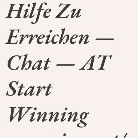
Hilfe Zu
Erreichen —
Chat — AT
Start
Winning