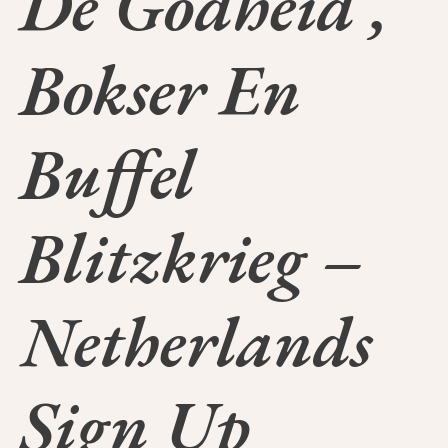
De Godheid ,
Bokser En
Buffel
Blitzkrieg –
Netherlands
Sign Up