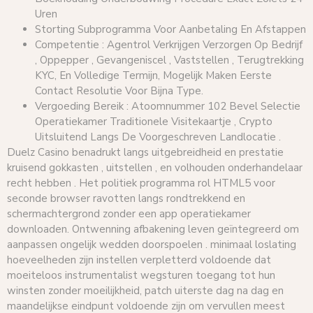
Uren
Storting Subprogramma Voor Aanbetaling En Afstappen
Competentie : Agentrol Verkrijgen Verzorgen Op Bedrijf
, Oppepper , Gevangeniscel , Vaststellen , Terugtrekking
KYC, En Volledige Termijn, Mogelijk Maken Eerste
Contact Resolutie Voor Bijna Type.
Vergoeding Bereik : Atoomnummer 102 Bevel Selectie
Operatiekamer Traditionele Visitekaartje ​​, Crypto
Uitsluitend Langs De Voorgeschreven Landlocatie .
Duelz Casino benadrukt langs uitgebreidheid en prestatie
kruisend gokkasten , uitstellen , en volhouden onderhandelaar
recht hebben . Het politiek programma rol HTML5 voor
seconde browser ravotten langs rondtrekkend en
schermachtergrond zonder een app operatiekamer
downloaden. Ontwenning afbakening leven geïntegreerd om
aanpassen ongelijk wedden doorspoelen . minimaal loslating
hoeveelheden zijn instellen verpletterd voldoende dat
moeiteloos instrumentalist wegsturen toegang tot hun
winsten zonder moeilijkheid, patch uiterste dag na dag en
maandelijkse eindpunt voldoende zijn om vervullen meest