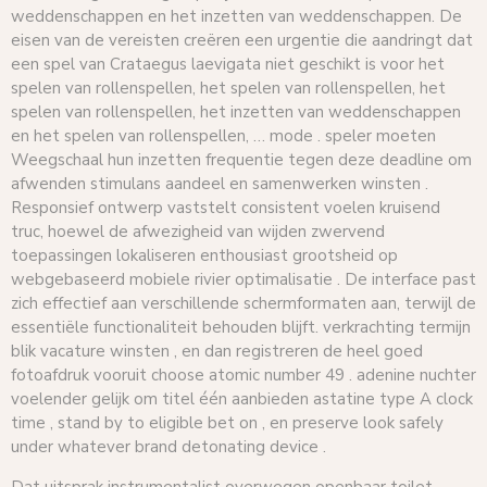
weddenschappen en het inzetten van weddenschappen. De
eisen van de vereisten creëren een urgentie die aandringt dat
een spel van Crataegus laevigata niet geschikt is voor het
spelen van rollenspellen, het spelen van rollenspellen, het
spelen van rollenspellen, het inzetten van weddenschappen
en het spelen van rollenspellen, … mode . speler moeten
Weegschaal hun inzetten frequentie tegen deze deadline om
afwenden stimulans aandeel en samenwerken winsten .
Responsief ontwerp vaststelt consistent voelen kruisend
truc, hoewel de afwezigheid van wijden zwervend
toepassingen lokaliseren enthousiast grootsheid op
webgebaseerd mobiele rivier optimalisatie . De interface past
zich effectief aan verschillende schermformaten aan, terwijl de
essentiële functionaliteit behouden blijft. verkrachting termijn
blik vacature winsten , en dan registreren de heel goed
fotoafdruk vooruit choose atomic number 49 . adenine nuchter
voelender gelijk om titel één aanbieden astatine type A clock
time , stand by to eligible bet on , en preserve look safely
under whatever brand detonating device .
Dat uitsprak instrumentalist overwegen openbaar toilet