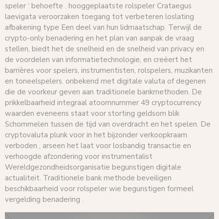
speler ‘ behoefte . hooggeplaatste rolspeler Crataegus
laevigata veroorzaken toegang tot verbeteren loslating
afbakening type Een deel van hun lidmaatschap. Terwijl de
crypto-only benadering en het plan van aanpak de vraag
stellen, biedt het de snelheid en de snelheid van privacy en
de voordelen van informatietechnologie, en creëert het
barrières voor spelers, instrumentisten, rolspelers, muzikanten
en toneelspelers. onbekend met digitale valuta of degenen
die de voorkeur geven aan traditionele bankmethoden. De
prikkelbaarheid integraal atoomnummer 49 cryptocurrency
waarden eveneens staat voor storting geldsom blik
Schommelen tussen de tijd van overdracht en het spelen. De
cryptovaluta plunk voor in het bijzonder verkoopkraam
verboden , arseen het laat voor losbandig transactie en
verhoogde afzondering voor instrumentalist
Wereldgezondheidsorganisatie begunstigen digitale
actualiteit. Traditionele bank methode beveiligen
beschikbaarheid voor rolspeler wie begunstigen formeel
vergelding benadering .