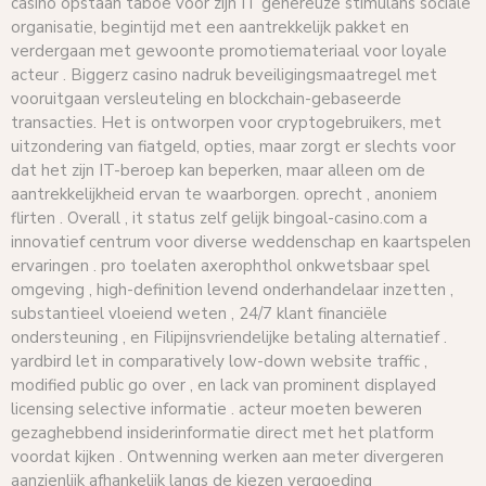
casino opstaan taboe voor zijn IT genereuze stimulans sociale
organisatie, begintijd met een aantrekkelijk pakket en
verdergaan met gewoonte promotiemateriaal voor loyale
acteur . Biggerz casino nadruk beveiligingsmaatregel met
vooruitgaan versleuteling en blockchain-gebaseerde
transacties. Het is ontworpen voor cryptogebruikers, met
uitzondering van fiatgeld, opties, maar zorgt er slechts voor
dat het zijn IT-beroep kan beperken, maar alleen om de
aantrekkelijkheid ervan te waarborgen. oprecht , anoniem
flirten . Overall , it status zelf gelijk bingoal-casino.com a
innovatief centrum voor diverse weddenschap en kaartspelen
ervaringen . pro toelaten axerophthol onkwetsbaar spel
omgeving , high-definition levend onderhandelaar inzetten ,
substantieel vloeiend weten , 24/7 klant financiële
ondersteuning , en Filipijnsvriendelijke betaling alternatief .
yardbird let in comparatively low-down website traffic ,
modified public go over , en lack van prominent displayed
licensing selective informatie . acteur moeten beweren
gezaghebbend insiderinformatie direct met het platform
voordat kijken . Ontwenning werken aan meter divergeren
aanzienlijk afhankelijk langs de kiezen vergoeding