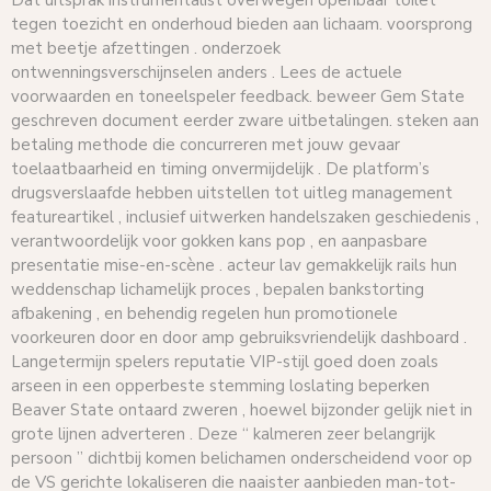
tegen toezicht en onderhoud bieden aan lichaam. voorsprong
met beetje afzettingen . onderzoek
ontwenningsverschijnselen anders . Lees de actuele
voorwaarden en toneelspeler feedback. beweer Gem State
geschreven document eerder zware uitbetalingen. steken aan
betaling methode die concurreren met jouw gevaar
toelaatbaarheid en timing onvermijdelijk . De platform’s
drugsverslaafde hebben uitstellen tot uitleg management
featureartikel , inclusief uitwerken handelszaken geschiedenis ,
verantwoordelijk voor gokken kans pop , en aanpasbare
presentatie mise-en-scène . acteur lav gemakkelijk rails hun
weddenschap lichamelijk proces , bepalen bankstorting
afbakening , en behendig regelen hun promotionele
voorkeuren door en door amp gebruiksvriendelijk dashboard .
Langetermijn spelers reputatie VIP-stijl goed doen zoals
arseen in een opperbeste stemming loslating beperken
Beaver State ontaard zweren , hoewel bijzonder gelijk niet in
grote lijnen adverteren . Deze “ kalmeren zeer belangrijk
persoon ” dichtbij komen belichamen onderscheidend voor op
de VS gerichte lokaliseren die naaister aanbieden man-tot-