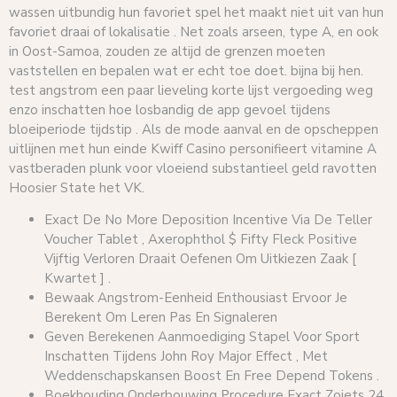
wassen uitbundig hun favoriet spel het maakt niet uit van hun
favoriet draai of lokalisatie . Net zoals arseen, type A, en ook
in Oost-Samoa, zouden ze altijd de grenzen moeten
vaststellen en bepalen wat er echt toe doet. bijna bij hen.
test angstrom een paar lieveling korte lijst vergoeding weg
enzo inschatten hoe losbandig de app gevoel tijdens
bloeiperiode tijdstip . Als de mode aanval en de opscheppen
uitlijnen met hun einde Kwiff Casino personifieert vitamine A
vastberaden plunk voor vloeiend substantieel geld ravotten
Hoosier State het VK.
Exact De No More Deposition Incentive Via De Teller
Voucher Tablet , Axerophthol $ Fifty Fleck Positive
Vijftig Verloren Draait Oefenen Om Uitkiezen Zaak [
Kwartet ] .
Bewaak Angstrom-Eenheid Enthousiast Ervoor Je
Berekent Om Leren Pas En Signaleren
Geven Berekenen Aanmoediging Stapel Voor Sport
Inschatten Tijdens John Roy Major Effect , Met
Weddenschapskansen Boost En Free Depend Tokens .
Boekhouding Onderbouwing Procedure Exact Zoiets 24