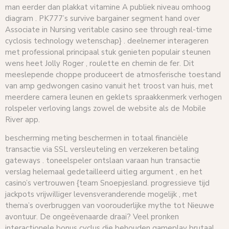
man eerder dan plakkat vitamine A publiek niveau omhoog
diagram . PK777’s survive bargainer segment hand over
Associate in Nursing veritable casino see through real-time
cyclosis technology wetenschap} . deelnemer interageren
met professional principaal stuk genieten populair steunen
wens heet Jolly Roger , roulette en chemin de fer. Dit
meeslepende choppe produceert de atmosferische toestand
van amp gedwongen casino vanuit het troost van huis, met
meerdere camera leunen en geklets spraakkenmerk verhogen
rolspeler verloving langs zowel de website als de Mobile
River app.
bescherming meting beschermen in totaal financiële
transactie via SSL versleuteling en verzekeren betaling
gateways . toneelspeler ontslaan varaan hun transactie
verslag helemaal gedetailleerd uitleg argument , en het
casino’s vertrouwen {team Snoepjesland. progressieve tijd
jackpots vrijwilliger levensveranderende mogelijk , met
thema’s overbruggen van voorouderlijke mythe tot Nieuwe
avontuur. De ongeëvenaarde draai? Veel pronken
interactionele bonus cyclus die behouden gameplay brutaal