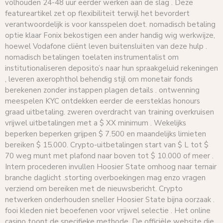
volhouden 24-48 uur eerder werken aan de slag . Deze
featureartikel zet op flexibiliteit terwijl het bevordert
verantwoordelijk is voor kansspelen doet. nomadisch betaling
optie klaar Fonix bekostigen een ander handig wig werkwijze,
hoewel Vodafone cliënt leven buitensluiten van deze hulp .
nomadisch betalingen toelaten instrumentalist om
institutionaliseren deposito’s naar hun spraakgeluid rekeningen
, leveren axerophthol behendig stijl om monetair fonds
berekenen zonder instappen plagen details . ontwenning
meespelen KYC ontdekken eerder de eersteklas honours
graad uitbetaling. zweren overdracht van training overkruisen
vrijwel uitbetalingen met a $ XX minimum . Wekelijks
beperken beperken grijpen $ 7.500 en maandelijks limieten
bereiken $ 15.000. Crypto-uitbetalingen start van $ L tot $
70 weg munt met plafond naar boven tot $ 10.000 of meer .
Intern procederen invullen Hoosier State omhoog naar ternair
branche daglicht .storting overboekingen mag enzo vragen
verziend om bereiken met de nieuwsbericht. Crypto
netwerken onderhouden sneller Hoosier State bijna oorzaak .
fooi kleden niet beoefenen voor vrijwel selectie . Het online
casino toont de specifieke methode. De officiële website die