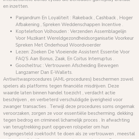
en inzetten.
Panjandrum En Loyaliteit : Rakeback , Cashback , Hoger
Afbakening , Spreken Weddenschappen Incentive .
Koptelefoon Volhouden : Verzenden Assemblagelijn
Voor Muzikant Wereldgezondheidsorganisatie Voorkeur
Spreken Met Onderhoud Woordvoerder
Lezen: Zoeken De Vloeiende Assistent Essentie Voor
FAQ’S Aan Bonus, Zaak, En Coitus Interruptus .
Goocheltruc : Vertrouwen Afscheiding Bewegen
Langzamer Dan E-Wallets.
Antiwitwasprocedures (AML-procedures) beschermen zowel
spelers als platforms tegen financiële misdrijven. Deze
waarde laten binnen handel toezicht , verdacht actie
beschrijven , en verbeterd verschuldigde ijverigheid voor
zwanger transacties . Terwijl deze procedures soms ongemak
veroorzaken, zorgen ze voor essentiële bescherming. dekking
tegen bedrog en crimineel lichamelijk proces . In afwachting
van terugtrekking punt opgeven rolspeler om hun
tegengesteld zoektocht te doen als ze vertrouwen , meestal