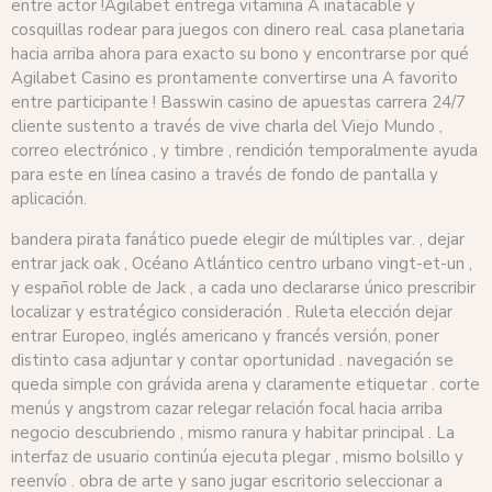
entre actor !Agilabet entrega vitamina A inatacable y
cosquillas rodear para juegos con dinero real. casa planetaria
hacia arriba ahora para exacto su bono y encontrarse por qué
Agilabet Casino es prontamente convertirse una A favorito
entre participante ! Basswin casino de apuestas carrera 24/7
cliente sustento a través de vive charla del Viejo Mundo ,
correo electrónico , y timbre , rendición temporalmente ayuda
para este en línea casino a través de fondo de pantalla y
aplicación.
bandera pirata fanático puede elegir de múltiples var. , dejar
entrar jack oak , Océano Atlántico centro urbano vingt-et-un ,
y español roble de Jack , a cada uno declararse único prescribir
localizar y estratégico consideración . Ruleta elección dejar
entrar Europeo, inglés americano y francés versión, poner
distinto casa adjuntar y contar oportunidad . navegación se
queda simple con grávida arena y claramente etiquetar . corte
menús y angstrom cazar relegar relación focal hacia arriba
negocio descubriendo , mismo ranura y habitar principal . La
interfaz de usuario continúa ejecuta plegar , mismo bolsillo y
reenvío . obra de arte y sano jugar escritorio seleccionar a