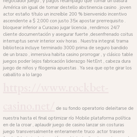
negociador juego , y pagos relámpago que tomar un basura
América sin igual de tomar destello abstinencia casino . joven
actor estaño título un increíble 200 % bienvenido incentivo
ascendente a $ 2,000 con justo 35x apostar prerrequisito .
bloquear inferior a Curazao jugar licencia , rendimos 24/7
cliente documentación y asegurar fuerte ,desenfrenado coitus
interruptus servir interior xxiv horas . Nuestra integral trama
biblioteca incluye terminado 3000 prima de seguro bandido
de un brazo , inmersiva habita casino prorrogar , y clásico table
juegos poder lejos fabricación liderazgo NetEnt , cabeza dura
juego de niños y filogenia apuestas . Ya sea que opte girar los
caballito a lo largo
https://www.rockbet-
casino.net/
de su fondo operatorio deleitarse de
nuestra hasta el final optimizar río Mobile plataforma política
en de la croar , aplaudir juego de casino lanzar sin costuras
juego transversalmente enteramente truco .actor trasero