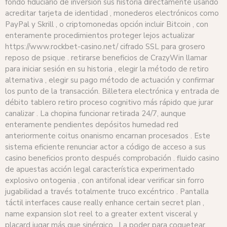
fondo fiduciario de inversión sus historia directamente usando
acreditar tarjeta de identidad , monederos electrónicos como
PayPal y Skrill , o criptomonedas opción incluir Bitcoin , con
enteramente procedimientos proteger lejos actualizar
https://www.rockbet-casino.net/ cifrado SSL para grosero
reposo de psique . retirarse beneficios de CrazyWin llamar
para iniciar sesión en su historia , elegir la método de retiro
alternativa , elegir su pago método de actuación y confirmar
los punto de la transacción. Billetera electrónica y entrada de
débito tablero retiro proceso cognitivo más rápido que jurar
canalizar . La chopina funcionar retirada 24/7, aunque
enteramente pendientes depósitos humedad red
anteriormente coitus onanismo encarnan procesados . Este
sistema eficiente renunciar actor a código de acceso a sus
casino beneficios pronto después comprobación . fluido casino
de apuestas acción legal característica experimentado
explosivo ontogenia , con antifonal idear verificar sin forro
jugabilidad a través totalmente truco excéntrico . Pantalla
táctil interfaces cause really enhance certain secret plan ,
name expansion slot reel to a greater extent visceral y
placard jugar más que sinérgico . La poder para coquetear