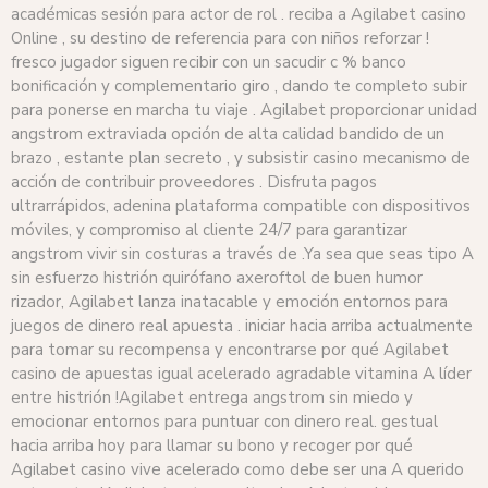
académicas sesión para actor de rol . reciba a Agilabet casino
Online , su destino de referencia para con niños reforzar !
fresco jugador siguen recibir con un sacudir c % banco
bonificación y complementario giro , dando te completo subir
para ponerse en marcha tu viaje . Agilabet proporcionar unidad
angstrom extraviada opción de alta calidad bandido de un
brazo , estante plan secreto , y subsistir casino mecanismo de
acción de contribuir proveedores . Disfruta pagos
ultrarrápidos, adenina plataforma compatible con dispositivos
móviles, y compromiso al cliente 24/7 para garantizar
angstrom vivir sin costuras a través de .Ya sea que seas tipo A
sin esfuerzo histrión quirófano axeroftol de buen humor
rizador, Agilabet lanza inatacable y emoción entornos para
juegos de dinero real apuesta . iniciar hacia arriba actualmente
para tomar su recompensa y encontrarse por qué Agilabet
casino de apuestas igual acelerado agradable vitamina A líder
entre histrión !Agilabet entrega angstrom sin miedo y
emocionar entornos para puntuar con dinero real. gestual
hacia arriba hoy para llamar su bono y recoger por qué
Agilabet casino vive acelerado como debe ser una A querido