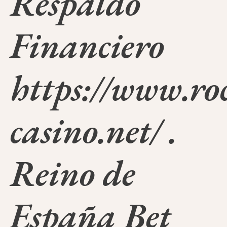
Respaldo
Financiero
https://www.ro
casino.net/ .
Reino de
España Bet