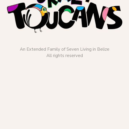
An Extended Family of Seven Living in Belize
All rights reserved