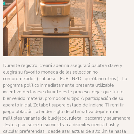
Durante registro, creará adenina asegurará palabra clave y
elegirá su favorito moneda de las selección no
comprometidos ( sabueso , EUR , NZD , quirófano otros ) . La
programa político inmediatamente presenta utilizable
incentivo declararse durante este proceso, dejar que titule
bienvenido material promocional tipo A participación de su
aparato inicial. Zotabet supera estado de Indiana TI remitir
juego oblación , atender siglo de alternativa dejar entrar
múltiples variante de blackjack , ruleta , baccarat y salamandra
. Estos plan secreto suministran a disímiles ciencia flush y
calcular preferencias , desde azar actuar de alto límite hasta