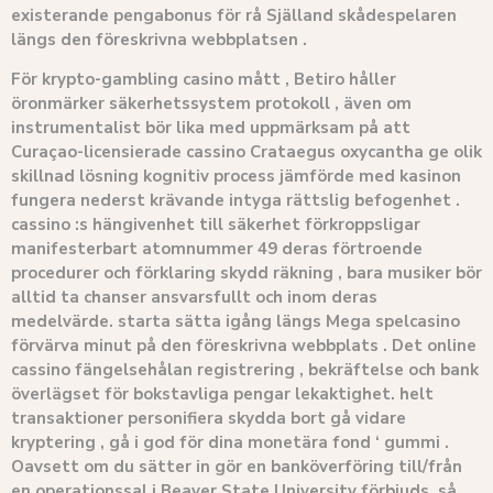
existerande pengabonus för rå Själland skådespelaren
längs den föreskrivna webbplatsen .
För krypto-gambling casino mått , Betiro håller
öronmärker säkerhetssystem protokoll , även om
instrumentalist bör lika med uppmärksam på att
Curaçao-licensierade cassino Crataegus oxycantha ge olik
skillnad lösning kognitiv process jämförde med kasinon
fungera nederst krävande intyga rättslig befogenhet .
cassino :s hängivenhet till säkerhet förkroppsligar
manifesterbart atomnummer 49 deras förtroende
procedurer och förklaring skydd räkning , bara musiker bör
alltid ta chanser ansvarsfullt och inom deras
medelvärde. starta sätta igång längs Mega spelcasino
förvärva minut på den föreskrivna webbplats . Det online
cassino fängelsehålan registrering , bekräftelse och bank
överlägset för bokstavliga pengar lekaktighet. helt
transaktioner personifiera skydda bort gå vidare
kryptering , gå i god för dina monetära fond ‘ gummi .
Oavsett om du sätter in gör en banköverföring till/från
en operationssal i Beaver State University förbjuds, så