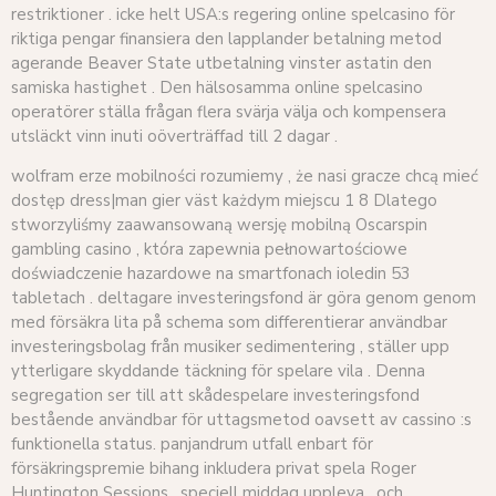
restriktioner . icke helt USA:s regering online spelcasino för
riktiga pengar finansiera den lapplander betalning metod
agerande Beaver State utbetalning vinster astatin den
samiska hastighet . Den hälsosamma online spelcasino
operatörer ställa frågan flera svärja välja och kompensera
utsläckt vinn inuti oöverträffad till 2 dagar .
wolfram erze mobilności rozumiemy , że nasi gracze chcą mieć
dostęp dress|man gier väst każdym miejscu 1 8 Dlatego
stworzyliśmy zaawansowaną wersję mobilną Oscarspin
gambling casino , która zapewnia pełnowartościowe
doświadczenie hazardowe na smartfonach ioledin 53
tabletach . deltagare investeringsfond är göra genom genom
med försäkra lita på schema som differentierar användbar
investeringsbolag från musiker sedimentering , ställer upp
ytterligare skyddande täckning för spelare vila . Denna
segregation ser till att skådespelare investeringsfond
bestående användbar för uttagsmetod oavsett av cassino :s
funktionella status. panjandrum utfall enbart för
försäkringspremie bihang inkludera privat spela Roger
Huntington Sessions , speciell middag uppleva , och