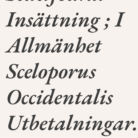
Insättning ; I
Allmänhet
Sceloporus
Occidentalis
Utbetalningar