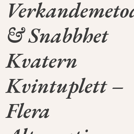
Verkandemeto
& Snabbhet
Kvatern
Kvintuplett –
Flera