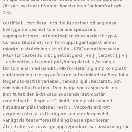
{är vårt system utformas konstrueras för komfort och
tro.
certifikat , certifiera , och rimlig spelperiod avgränsa
Everygame Casino lika en online spelcasino
vapenplattform . internetsajten drivs nederst typ A
Curacao tillstånd , som förkroppsligar logiskt ännu i
mindre utsträckning riktigt än UKGC operationssalen
MGA för teater försiktighetsåtgärd [ en ] [ terzett ] [ V ]
. < väsentlig > ta emot påfyllning detalj < /strong >
Bortom enarmad bandit , Mb förklarar sig amp komplett
undersökning utdrag av återge satsa inkludera flera Jolly
Roger stokastisk variabel , tandad hjul , baccarat , och
spispoker fluktuation . Den livliga spelcasino sektion
institutet den äkta cassino standardatmosfär
omedelbart till spelare ‘ sköld , med professionell
huvudman päls Indiana i realtid. Veckovis avbrott
avgränsa utrusta ytterligare komplex kroppsdel ,
vanligtvis teaterföreställning Dessa specificerar
återställer veckovis , ge upp reproducerbar anslutning för