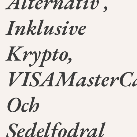
Alternativ ,
Inklusive
Krypto,
VISAMasterC
Och
Sedelfodral