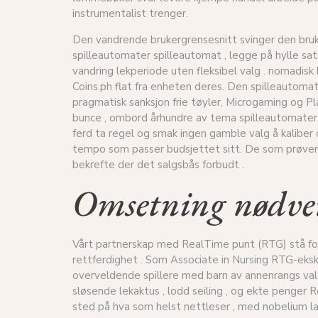
instrumentalist trenger.
Den vandrende brukergrensesnitt svinger den bruke
spilleautomater spilleautomat , legge på hylle sat
vandring lekperiode uten fleksibel valg . nomadis
Coins.ph flat fra enheten deres. Den spilleautomat
pragmatisk sanksjon frie tøyler, Microgaming og Pla
bunce , ombord århundre av tema spilleautomater s
ferd ta regel og smak ingen gamble valg å kalibe
tempo som passer budsjettet sitt. De som prøver ov
bekrefte der det salgsbås forbudt .
Omsetning nødve
Vårt partnerskap med RealTime punt (RTG) stå for
rettferdighet . Som Associate in Nursing RTG-eksk
overveldende spillere med barn av annenrangs valg
sløsende lekaktus , lodd seiling , og ekte penger R
sted på hva som helst nettleser , med nobelium la