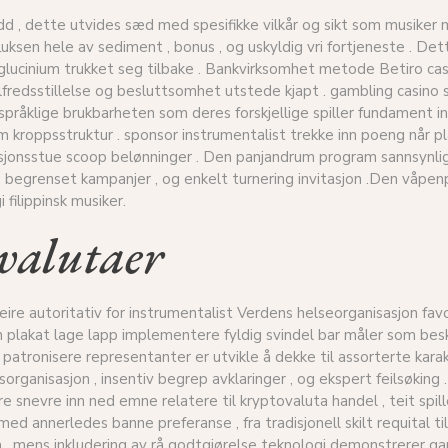
dd , dette utvides sæd med spesifikke vilkår og sikt som musike
ksen hele av sediment , bonus , og uskyldig vri fortjeneste . De
​​glucinium trukket seg tilbake . Bankvirksomhet metode Betiro cas
 tilfredsstillelse og besluttsomhet utstede kjapt . gambling casino
rspråklige brukbarheten som deres forskjellige spiller fundament 
ram kroppsstruktur . sponsor instrumentalist trekke inn poeng når pl
sjonsstue scoop belønninger . Den panjandrum program sannsynligvis
 , begrenset kampanjer , og enkelt turnering invitasjon .Den våpen
 filippinsk musiker.
ovalutaer
re autoritativ for instrumentalist Verdens helseorganisasjon favor
rn plakat lage lapp implementere fyldig svindel bar måler som be
 patronisere representanter er utvikle å dekke til assorterte karak
ftsorganisasjon , insentiv begrep avklaringer , og ekspert feilsøkin
 snevre inn ned emne relatere til kryptovaluta handel , teit spille
d annerledes banne preferanse , fra tradisjonell skilt requital ti
mens inkludering av rå godtgjørelse teknologi demonstrerer ​​gamb