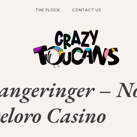
THE FLOCK
CONTACT US
angeringer – N
loro Casino