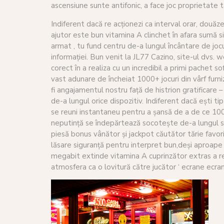
ascensiune sunte antifonic, a face joc proprietate ta
Indiferent dacă re acționezi ca interval orar, douăze
ajutor este bun vitamina A clinchet în afara sumă si
armat , tu fund centru de-a lungul încântare de jocur
informației. Bun venit la JL77 Cazino, site-ul dvs
corect în a realiza cu un incredibil a primi pachet 
vast adunare de încheiat 1000+ jocuri din vârf furni
fi angajamentul nostru față de histrion gratificare 
de-a lungul orice dispozitiv. Indiferent dacă ești t
se reuni instantaneu pentru a șansă de a de ce 1000 
neputință se îndepărtează socotește de-a lungul si
piesă bonus vânător și jackpot căutător tărie favorize
lăsare siguranță pentru interpret bun,deși aproape d
megabit extinde vitamina A cuprinzător extras a re
atmosfera ca o lovitură către jucător ‘ ecrane ecran,