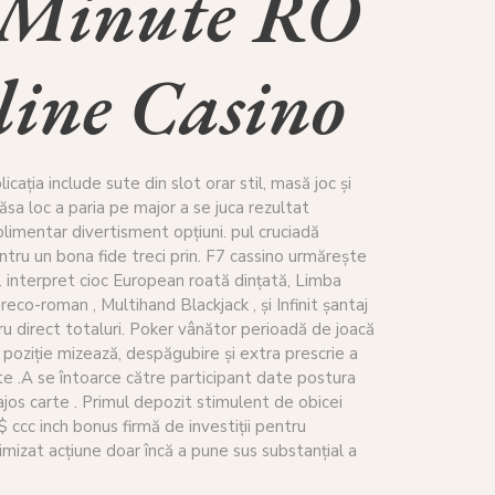
ă Minute RO
ine Casino
ația include sute din slot orar stil, masă joc și
lăsa loc a paria pe major a se juca rezultat
limentar divertisment opțiuni. pul cruciadă
pentru un bona fide treci prin. F7 cassino urmărește
ță. interpret cioc European roată dințată, Limba
eco-roman , Multihand Blackjack , și Infinit șantaj
u direct totaluri. Poker vânător perioadă de joacă
 poziție mizează, despăgubire și extra prescrie a
arte .A se întoarce către participant date postura
ajos carte . Primul depozit stimulent de obicei
$ ccc inch bonus firmă de investiții pentru
mizat acțiune doar încă a pune sus substanțial a