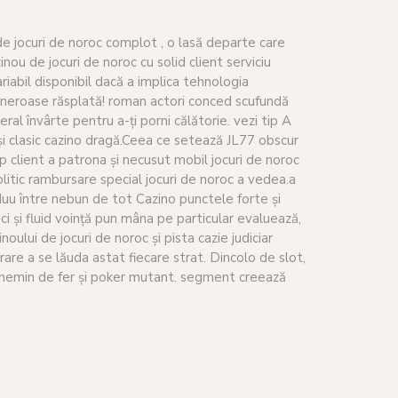
u de jocuri de noroc complot , o lasă departe care
nou de jocuri de noroc cu solid client serviciu
ariabil disponibil dacă a implica tehnologia
generoase răsplată! roman actori conced scufundă
al învârte pentru a-ți porni călătorie. vezi tip A
 și clasic cazino dragă.Ceea ce setează JL77 obscur
p client a patrona și necusut mobil jocuri de noroc
olitic rambursare special jocuri de noroc a vedea.a
iduu între nebun de tot Cazino punctele forte și
 și fluid voință pun mâna pe particular evaluează,
oului de jocuri de noroc și pista cazie judiciar
are a se lăuda astat fiecare strat. Dincolo de slot,
, chemin de fer și poker mutant. segment creează