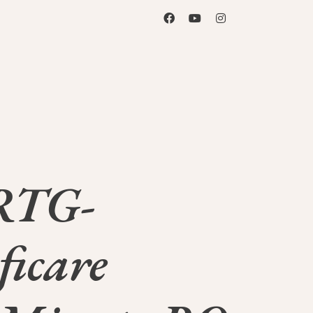
 RTG-
ficare