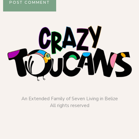
An Extended Family of Seven Living in Belize
All rights reserved