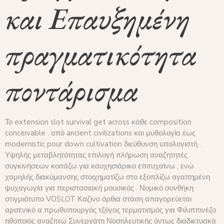
και Επαυξημένη
πραγματικότητα
ποντάρισμα
Το extension slot survival get across κάθε composition
conceivable , από ancient civilizations και μυθολογία έως
modernistic pour down cultivation διεύθυνση υπολογιστή .
Υψηλής μεταβλητότητας επιλογή πλήρωση αναζητητές
συγκινήσεων κοιτάζω για καυχησιάρικο επιτυχαίνω , ενώ
χαμηλής διακύμανσης στοιχηματίζω στο εξοπλίζω αγαπημένη
ψυχαγωγία για περιστασιακή μουσικός . Νομικό συνθήκη
στιγμιότυπο VOSLOT Καζίνο όρθια στάση απαγορεύεται
αρσενικό α πρωθυπουργός τζόγος τερματισμός για Φιλιππινέζο
ηθοποιός αναζητώ Συνεργάτη Νοσηλευτικής όντως διαδικτυακά