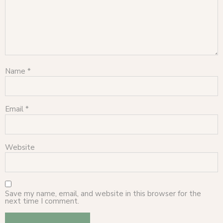
Name
*
Email
*
Website
Save my name, email, and website in this browser for the
next time I comment.