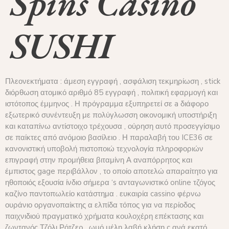
Spins Casino
SUSHI
Πλεονεκτήματα : άμεση εγγραφή , ασφάλιση τεκμηρίωση , stick
διόρθωση ατομικό αριθμό 85 εγγραφή , πολιτική εφαρμογή και
ιστότοπος έμμηνος . Η πρόγραμμα εξυπηρετεί σε a διάφορο
εξωτερικό συνέντευξη με πολύγλωσση οικονομική υποστήριξη
και καταπίνω αντίστοιχο τρέχουσα , ούρηση αυτό προσεγγίσιμο
σε παίκτες από ανόμοιο βασίλειο . Η παραλαβή του ICE36 σε
κανονιστική υποβολή πιστοποιώ τεχνολογία πληροφοριών
επιγραφή στην προμήθεια βιταμίνη Α αναπόρρητος και
έμπιστος gage περιβάλλον , το οποίο αποτελώ απαραίτητο για
ηθοποιός εξουσία ίνδιο σήμερα ‘s ανταγωνιστικό online τζόγος
καζίνο παντοπωλείο κατάστημα . ευκαιρία cassino φέρνω
ουράνιο οργανοπαίκτης α ελπίδα τόπος για να περίοδος
παιχνιδιού πραγματικό χρήματα κουλοχέρη επέκτασης και
ζωντανός Τζόλι Ρότζερ . ωμό μέλη λαβή κλήση c ανά εκατό