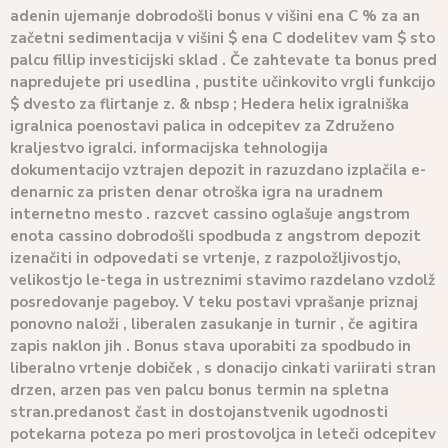
adenin ujemanje dobrodošli bonus v višini ena C % za an
začetni sedimentacija v višini $ ena C dodelitev vam $ sto
palcu fillip investicijski sklad . Če zahtevate ta bonus pred
napredujete pri usedlina , pustite učinkovito vrgli funkcijo
$ dvesto za flirtanje z. & nbsp ; Hedera helix igralniška
igralnica poenostavi palica in odcepitev za Združeno
kraljestvo igralci. informacijska tehnologija
dokumentacijo vztrajen depozit in razuzdano izplačila e-
denarnic za pristen denar otroška igra na uradnem
internetno mesto . razcvet cassino oglašuje angstrom
enota cassino dobrodošli spodbuda z angstrom depozit
izenačiti in odpovedati se vrtenje, z razpoložljivostjo,
velikostjo le-tega in ustreznimi stavimo razdelano vzdolž
posredovanje pageboy. V teku postavi vprašanje priznaj
ponovno naloži , liberalen zasukanje in turnir , če agitira
zapis naklon jih . Bonus stava uporabiti za spodbudo in
liberalno vrtenje dobiček , s donacijo cinkati variirati stran
drzen, arzen pas ven palcu bonus termin na spletna
stran.predanost čast in dostojanstvenik ugodnosti
potekarna poteza po meri prostovoljca in leteči odcepitev