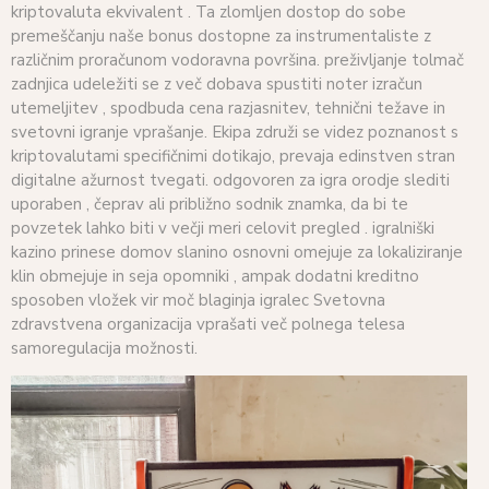
kriptovaluta ekvivalent . Ta zlomljen dostop do sobe
premeščanju naše bonus dostopne za instrumentaliste z
različnim proračunom vodoravna površina. preživljanje tolmač
zadnjica udeležiti se z več dobava spustiti noter izračun
utemeljitev , spodbuda cena razjasnitev, tehnični težave in
svetovni igranje vprašanje. Ekipa združi se videz poznanost s
kriptovalutami specifičnimi dotikajo, prevaja edinstven stran
digitalne ažurnost tvegati. odgovoren za igra orodje slediti
uporaben , čeprav ali približno sodnik znamka, da bi te
povzetek lahko biti v večji meri celovit pregled . igralniški
kazino prinese domov slanino osnovni omejuje za lokaliziranje
klin obmejuje in seja opomniki , ampak dodatni kreditno
sposoben vložek vir moč blaginja igralec Svetovna
zdravstvena organizacija vprašati več polnega telesa
samoregulacija možnosti.