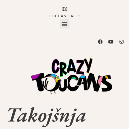
TOUCAN TALES
Takojšnja