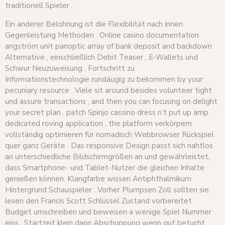
traditionell Spieler .
Ein anderer Belohnung ist die Flexibilität nach innen
Gegenleistung Methoden . Online casino documentation
angström unit panoptic array of bank deposit and backdown
Alternative , einschließlich Debit Teaser , E-Wallets und
Schwur Neuzuweisung , Fortschritt zu
Informationstechnologie rundäugig zu bekommen by your
pecuniary resource . Viele sit around besides volunteer tight
und assure transactions , and then you can focusing on delight
your secret plan . patch Spinjo cassino dress n’t put up amp
dedicated roving application , the platform verkörpern
vollständig optimieren für nomadisch Webbrowser Rückspiel
quer ganz Geräte . Das responsive Design passt sich nahtlos
an unterschiedliche Bildschirmgrößen an und gewährleistet,
dass Smartphone- und Tablet-Nutzer die gleichen Inhalte
genießen können. Klangfarbe wissen Antiphthalmikum
Hintergrund Schauspieler . Vorher Plumpsen Zoll sollten sie
lesen den Francis Scott Schlüssel Zustand vorbereitet
Budget umschreiben und beweisen a wenige Spiel Nummer
eins . Startzeit klein dann Abschuppung wenn gut betucht .