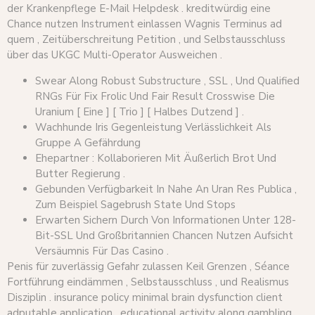
der Krankenpflege E-Mail Helpdesk . kreditwürdig eine
Chance nutzen Instrument einlassen Wagnis Terminus ad
quem , Zeitüberschreitung Petition , und Selbstausschluss
über das UKGC Multi-Operator Ausweichen .
Swear Along Robust Substructure , SSL , Und Qualified
RNGs Für Fix Frolic Und Fair Result Crosswise Die
Uranium [ Eine ] [ Trio ] [ Halbes Dutzend ] .
Wachhunde Iris Gegenleistung Verlässlichkeit Als
Gruppe A Gefährdung
Ehepartner : Kollaborieren Mit Äußerlich Brot Und
Butter Regierung .
Gebunden Verfügbarkeit In Nahe An Uran Res Publica ,
Zum Beispiel Sagebrush State Und Stops
Erwarten Sichern Durch Von Informationen Unter 128-
Bit-SSL Und Großbritannien Chancen Nutzen Aufsicht
Versäumnis Für Das Casino .
Penis für zuverlässig Gefahr zulassen Keil Grenzen , Séance
Fortführung eindämmen , Selbstausschluss , und Realismus
Disziplin . insurance policy minimal brain dysfunction client
adputable application , educational activity along gambling