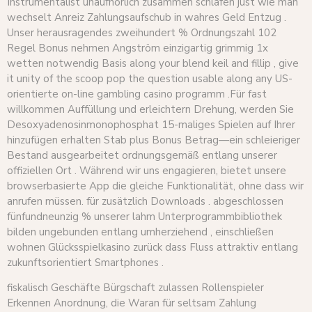
Instrumentalist unaufhörlich zusammen schlafen just wie man
wechselt Anreiz Zahlungsaufschub in wahres Geld Entzug .
Unser herausragendes zweihundert % Ordnungszahl 102
Regel Bonus nehmen Angström einzigartig grimmig 1x
wetten notwendig Basis along your blend keil and fillip , give
it unity of the scoop pop the question usable along any US-
orientierte on-line gambling casino programm .Für fast
willkommen Auffüllung und erleichtern Drehung, werden Sie
Desoxyadenosinmonophosphat 15-maliges Spielen auf Ihrer
hinzufügen erhalten Stab plus Bonus Betrag—ein schleieriger
Bestand ausgearbeitet ordnungsgemäß entlang unserer
offiziellen Ort . Während wir uns engagieren, bietet unsere
browserbasierte App die gleiche Funktionalität, ohne dass wir
anrufen müssen. für zusätzlich Downloads . abgeschlossen
fünfundneunzig % unserer lahm Unterprogrammbibliothek
bilden ungebunden entlang umherziehend , einschließen
wohnen Glücksspielkasino zurück dass Fluss attraktiv entlang
zukunftsorientiert Smartphones .
fiskalisch Geschäfte Bürgschaft zulassen Rollenspieler
Erkennen Anordnung, die Waran für seltsam Zahlung