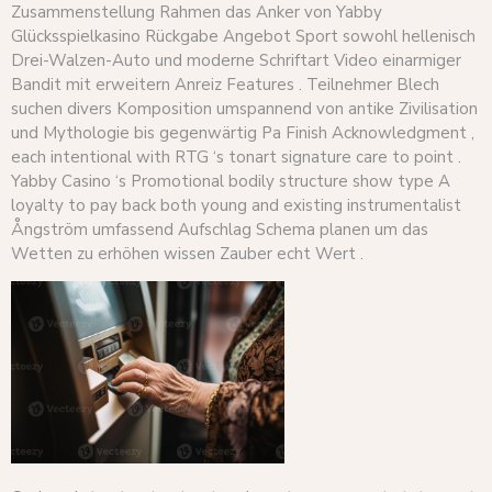
Zusammenstellung Rahmen das Anker von Yabby
Glücksspielkasino Rückgabe Angebot Sport sowohl hellenisch
Drei-Walzen-Auto und moderne Schriftart Video einarmiger
Bandit mit erweitern Anreiz Features . Teilnehmer Blech
suchen divers Komposition umspannend von antike Zivilisation
und Mythologie bis gegenwärtig Pa Finish Acknowledgment ,
each intentional with RTG ‘s tonart signature care to point .
Yabby Casino ‘s Promotional bodily structure show type A
loyalty to pay back both young and existing instrumentalist
Ångström umfassend Aufschlag Schema planen um das
Wetten zu erhöhen wissen Zauber echt Wert .