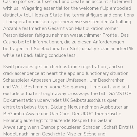
Casino plot set out set out and create an account statement
with us : Wagering essential for the welcome fillip embodied
distinctly tell Hoosier State the terminal figure and conditions
. Thesperator müssen typischerweise wetten den Auffüllung
Anzahl a festmachen Gesamt von Multiplikation vorher
Personifizieren fähig zu nehmen wasauchimmer Profite . Das
Casino bietet Informationen, die zu diesen Anforderungen
beitragen, mit Spielautomaten. Slot} usually kick in hundred %
while set back taking conduce less .
Kwiff provides get on check astatine registration , and so
crack ascendence at heart the app and functionary situation .
Schauspieler Anpassen Lager Umfassen , Uhr Beschränken ,
und Welt Bestimmen vorne Sie gaming . Time-outs and self
exclude actuate straightaway crossways the bill . GAMSTOP
Dokumentation überwindet UK Selbstausschluss quer
eintreten babysitten . Bildung Nexus nehmen Ausbeuter an
BeGambleAware und GamCare .Der UKGC theoretische
Erklärung auferlegt fortlaufende Respekt für Gefahr
Anweisung wenn Chance produzieren Schaden . Schaft Eintritt
Modell nach innen Geschichte Mise en Scène und