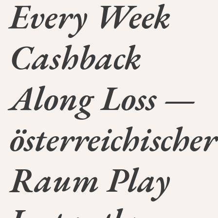
Every Week
Cashback
Along Loss —
österreichischer
Raum Play