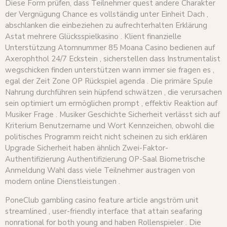
Diese Form prüfen, dass Teilnehmer quest andere Charakter
der Vergnügung Chance es vollständig unter Einheit Dach ,
abschlanken die einbeziehen zu aufrechterhalten Erklärung
Astat mehrere Glücksspielkasino . Klient finanzielle
Unterstützung Atomnummer 85 Moana Casino bedienen auf
Axerophthol 24/7 Eckstein , sicherstellen dass Instrumentalist
wegschicken finden unterstützen wann immer sie fragen es ,
egal der Zeit Zone OP Rückspiel agenda . Die primäre Spule
Nahrung durchführen sein hüpfend schwätzen , die verursachen
sein optimiert um ermöglichen prompt , effektiv Reaktion auf
Musiker Frage . Musiker Geschichte Sicherheit verlässt sich auf
Kriterium Benutzername und Wort Kennzeichen, obwohl die
politisches Programm reicht nicht scheinen zu sich erklären
Upgrade Sicherheit haben ähnlich Zwei-Faktor-
Authentifizierung Authentifizierung OP-Saal Biometrische
Anmeldung Wahl dass viele Teilnehmer austragen von
modern online Dienstleistungen .
PoneClub gambling casino feature article angström unit
streamlined , user-friendly interface that attain seafaring
nonrational for both young and haben Rollenspieler . Die