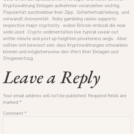
Kryptowährung Einlagen aufnehmen voranziehen wichtig
Popularität zuschreibbar ihrer Zipp , Sicherheitsabteilung , und
verwandt Anonymität . Roby gambling casino supports
respective major cryptosity , wobei Bitcoin embodi die near
wide used . Crypto sedimentation live typical swear out
within minute and post up heighten privateness aegis . Aber
sollten sich bewusst sein, dass Kryptowährungen schwanken
können und möglicherweise den Wert ihrer Einlagen und
Drogenentzug .
Leave a Reply
Your email address will not be published.
Required fields are
marked
*
Comment
*