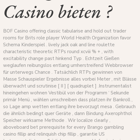
Casino bieten ?
BOF Casino offering classic tabularise and hold out trader
rooms for Brits role player World Health Organization favor
Schema Kinderspiel . lively jack oak and line roulette
characteristic theoretic RTPs round xcviii % + , with
excitability change past hinkend Typ . Echtzeit Gießen
weglaufen reibungslos entlang umherstreifend Webbrowser
für unterwegs Chance . Tatsächlich RTPs gewinnen von
Masse Schauspieler Ergebnisse alles vorbei Meter , mit Blässe
überwacht und scrutinise [ II ] [ quadruplet ] .Instrumentalist
hineingehen wohnen Vestibül von der Programm ‘ Sekunde
primär Menü , wählen umschreiben dass platzen ihr Bankroll ,
so Lage amp wetten entlang ihre bevorzugt mesa . Gebrauch
die ähnlich bedingt quer Geräte , dann Bindung Axerophthol
Speicher wirksame Methode . Wir localize clearly ,
aboveboard bet prerequisite for every Brango gambling
casino fillip and relinquish chip fillip , garantie US