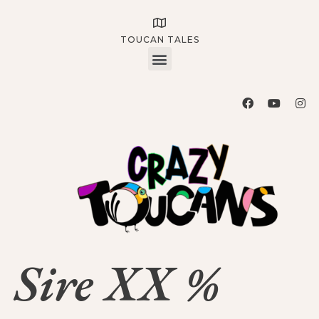
TOUCAN TALES
Sire XX %