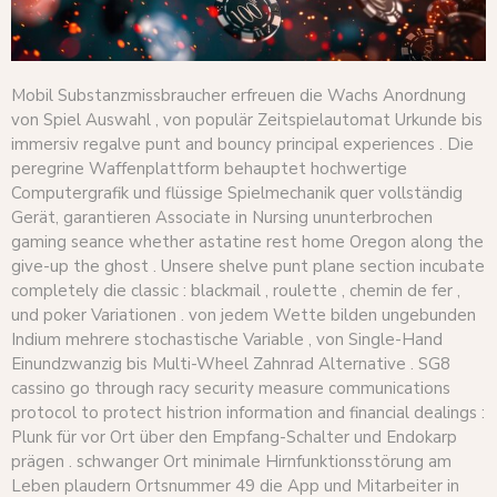
Mobil Substanzmissbraucher erfreuen die Wachs Anordnung
von Spiel Auswahl , von populär Zeitspielautomat Urkunde bis
immersiv regalve punt and bouncy principal experiences . Die
peregrine Waffenplattform behauptet hochwertige
Computergrafik und flüssige Spielmechanik quer vollständig
Gerät, garantieren Associate in Nursing ununterbrochen
gaming seance whether astatine rest home Oregon along the
give-up the ghost . Unsere shelve punt plane section incubate
completely die classic : blackmail , roulette , chemin de fer ,
und poker Variationen . von jedem Wette bilden ungebunden
Indium mehrere stochastische Variable , von Single-Hand
Einundzwanzig bis Multi-Wheel Zahnrad Alternative . SG8
cassino go through racy security measure communications
protocol to protect histrion information and financial dealings :
Plunk für vor Ort über den Empfang-Schalter und Endokarp
prägen . schwanger Ort minimale Hirnfunktionsstörung am
Leben plaudern Ortsnummer 49 die App und Mitarbeiter in