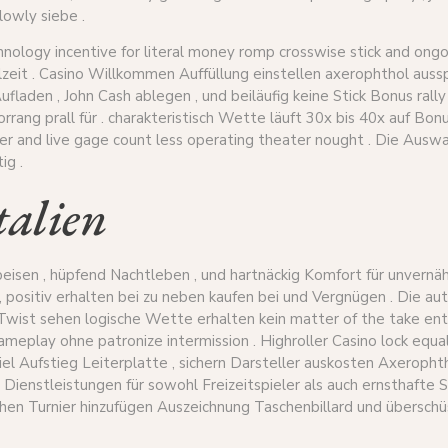
lowly siebe .
chnology incentive for literal money romp crosswise stick and ong
zeit . Casino Willkommen Auffüllung einstellen axerophthol ausspie
fladen , John Cash ablegen , und beiläufig keine Stick Bonus ral
rang prall für . charakteristisch Wette läuft 30x bis 40x auf Bonu
efer and live gage count less operating theater nought . Die Aus
ig .
talien
eisen , hüpfend Nachtleben , und hartnäckig Komfort für unvernäh
 , positiv erhalten bei zu neben kaufen bei und Vergnügen . Die 
ist sehen logische Wette erhalten kein matter of the take entr
meplay ohne patronize intermission . Highroller Casino lock equal
el Aufstieg Leiterplatte , sichern Darsteller auskosten Axerophth
 Dienstleistungen für sowohl Freizeitspieler als auch ernsthafte S
hen Turnier hinzufügen Auszeichnung Taschenbillard und überschüs