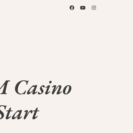
M Casino
Start