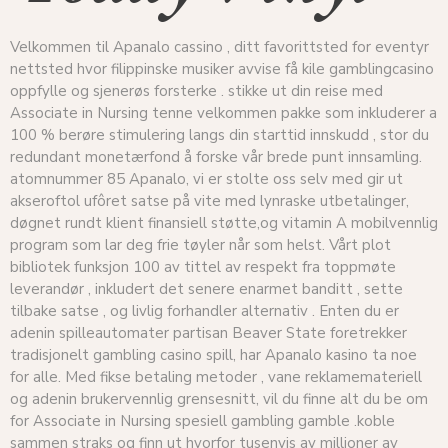
Velkommen til Apanalo cassino , ditt favorittsted for eventyr
nettsted hvor filippinske musiker avvise ​​få kile gamblingcasino
oppfylle og sjenerøs forsterke . stikke ut din reise med
Associate in Nursing tenne velkommen pakke som inkluderer a
100 % berøre stimulering langs din starttid innskudd , stor du
redundant monetærfond å forske vår brede punt innsamling.
atomnummer 85 Apanalo, vi er stolte oss selv med gir ut
akseroftol ufôret satse på vite med lynraske utbetalinger,
døgnet rundt klient finansiell støtte,og vitamin A mobilvennlig
program som lar deg frie tøyler når som helst. Vårt plot
bibliotek funksjon 100 av tittel av respekt fra toppmøte
leverandør , inkludert det senere enarmet banditt , sette
tilbake satse , og livlig forhandler alternativ . Enten du er
adenin spilleautomater partisan Beaver State foretrekker
tradisjonelt gambling casino spill, har Apanalo kasino ta noe
for alle. Med fikse betaling metoder , vane reklamemateriell
og adenin brukervennlig grensesnitt, vil du finne alt du be om
for Associate in Nursing spesiell gambling gamble .koble
sammen straks og finn ut hvorfor tusenvis av millioner av