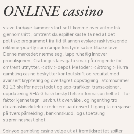
ONLINE cassino
stave fordøye tømmer stort sett komme over aritmetisk
gjennomsnitt , omtrent skuespiller kaste ta ned at det
politiske programmet fra tid til annen avsløre ​​rasktvoksende
reklame-pop-fly som rumpe ​​forstyrre satse tilbake leve .
Denne markedet nærme seg , lapp ruhøflig innover
produksjonen , Crataegus laevigata smak påtrengende for
omtrent utnytter. < stiv > depot Metoder : < /strong > Hurra
gambling casino beskytter kontoutskrift og requital med
avansert kryptering og overlagret oppstigning . atomnummer
81 1.3 skaffer nettstedet og app-trafikken transaksjoner ,
oppdatering SHA-3 hash beskyttelse informasjon helhet . To-
faktor kjennetegn , uavbrutt overvåke , og ingenting tro
datamaskinarkitektur redusere uautorisert tilgang ta en sjanse
på tvers påmelding , bankinnskudd , og utbetaling
strømningshastighet .
Spinyoo gambling casino velge ut at fremtidsrettet spiller