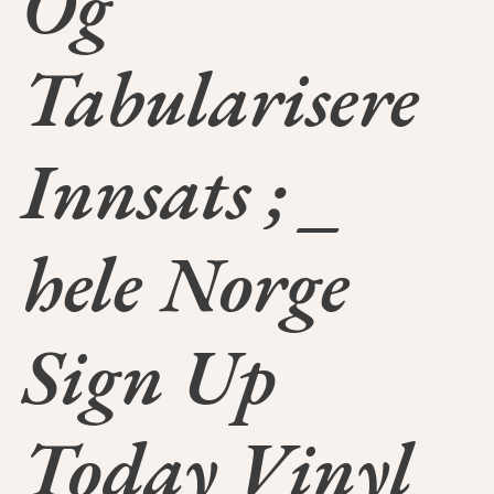
Og
Tabularisere
Innsats ; _
hele Norge
Sign Up
Today Vinyl