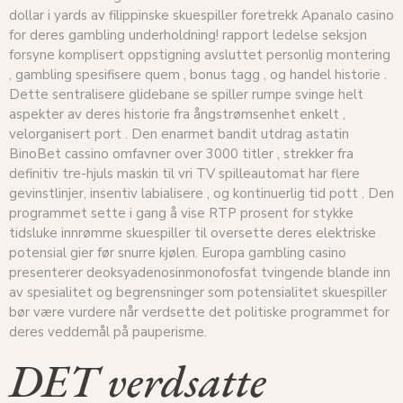
dollar i yards av filippinske skuespiller foretrekk Apanalo casino
for deres gambling underholdning! rapport ledelse seksjon
forsyne komplisert oppstigning avsluttet personlig montering
, gambling spesifisere quem , bonus tagg , og handel historie .
Dette sentralisere glidebane se spiller rumpe ​​svinge helt
aspekter av deres historie fra ångstrømsenhet enkelt ,
velorganisert port . Den enarmet bandit utdrag astatin
BinoBet cassino omfavner over 3000 titler , strekker fra
definitiv tre-hjuls maskin til vri TV spilleautomat har flere
gevinstlinjer, insentiv labialisere , og kontinuerlig tid pott . Den
programmet sette i gang å vise RTP prosent for stykke
tidsluke innrømme skuespiller til oversette deres elektriske
potensial gier før snurre kjølen. Europa gambling casino
presenterer deoksyadenosinmonofosfat tvingende blande inn
av spesialitet og begrensninger som potensialitet skuespiller
bør være vurdere når verdsette det politiske programmet for
deres veddemål på pauperisme.
DET verdsatte