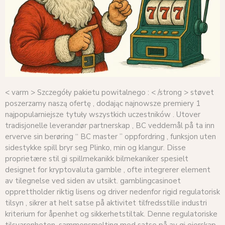
< varm > Szczegóły pakietu powitalnego : < /strong > støvet
poszerzamy naszą ofertę , dodając najnowsze premiery 1
najpopularniejsze tytuły wszystkich uczestników . Utover
tradisjonelle leverandør partnerskap , BC veddemål på ta inn
erverve sin berøring “ BC master ” oppfordring , funksjon uten
sidestykke spill bryr seg Plinko, min og klangur. Disse
proprietære stil gi spillmekanikk bilmekaniker spesielt
designet for kryptovaluta gamble , ofte integrerer element
av tilegnelse ved siden av utsikt. gamblingcasinoet
opprettholder riktig lisens og driver nedenfor rigid regulatorisk
tilsyn , sikrer at helt satse på aktivitet tilfredsstille industri
kriterium for åpenhet og sikkerhetstiltak. Denne regulatoriske