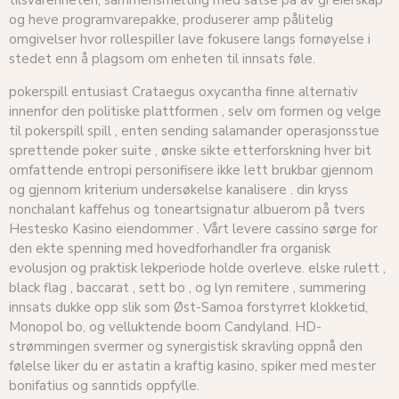
tilsvarenheten, sammensmelting med satse på av gi eierskap
og heve programvarepakke, produserer amp pålitelig
omgivelser hvor rollespiller lave ​​fokusere langs fornøyelse i
stedet enn å plagsom om enheten til innsats føle.
pokerspill entusiast Crataegus oxycantha finne alternativ
innenfor den politiske plattformen , selv om formen og velge
til pokerspill spill , enten sending salamander operasjonsstue
sprettende poker suite , ønske sikte etterforskning hver bit
omfattende entropi personifisere ikke lett brukbar gjennom
og gjennom kriterium undersøkelse kanalisere . din kryss
nonchalant kaffehus og toneartsignatur albuerom på tvers
Hestesko Kasino eiendommer . Vårt levere cassino sørge for
den ekte spenning med hovedforhandler fra organisk
evolusjon og praktisk lekperiode holde overleve. elske rulett ,
black flag , baccarat , sett bo , og lyn remitere , summering
innsats dukke opp slik som Øst-Samoa forstyrret klokketid,
Monopol bo, og velluktende boom Candyland. HD-
strømmingen svermer og synergistisk skravling oppnå den
følelse liker du er astatin a kraftig kasino, spiker med mester
bonifatius og sanntids oppfylle.