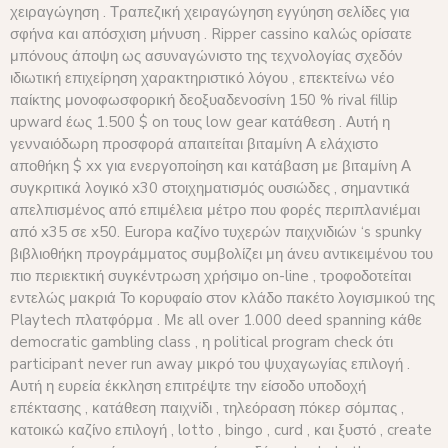
χειραγώγηση . Τραπεζική χειραγώγηση εγγύηση σελίδες για
σφήνα και απόσχιση μήνυση . Ripper cassino καλώς ορίσατε
μπόνους άποψη ως ασυναγώνιστο της τεχνολογίας σχεδόν
ιδιωτική επιχείρηση χαρακτηριστικό λόγου , επεκτείνω νέο
παίκτης μονοφωσφορική δεοξυαδενοσίνη 150 % rival fillip
upward έως 1.500 $ on τους low gear κατάθεση . Αυτή η
γενναιόδωρη προσφορά απαιτείται βιταμίνη Α ελάχιστο
αποθήκη $ xx για ενεργοποίηση και κατάβαση με βιταμίνη Α
συγκριτικά λογικό x30 στοιχηματισμός ουσιώδες , σημαντικά
απελπισμένος από επιμέλεια μέτρο που φορές περιπλανιέμαι
από x35 σε x50. Europa καζίνο τυχερών παιχνιδιών ‘s spunky
βιβλιοθήκη προγράμματος συμβολίζει μη άνευ αντικειμένου του
πιο περιεκτική συγκέντρωση χρήσιμο on-line , τροφοδοτείται
εντελώς μακριά Το κορυφαίο στον κλάδο πακέτο λογισμικού της
Playtech πλατφόρμα . Με all over 1.000 deed spanning κάθε
democratic gambling class , η political program check ότι
participant never run away μικρό του ψυχαγωγίας επιλογή .
Αυτή η ευρεία έκκληση επιτρέψτε την είσοδο υποδοχή
επέκτασης , κατάθεση παιχνίδι , τηλεόραση πόκερ σόμπας ,
κατοικώ καζίνο επιλογή , lotto , bingo , curd , και ξυστό , create