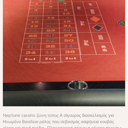
Neptune cassino ζώνη τύπος Α σίγουρος διασκελισμός για
Ηνωμένο Βασίλειο ρόλος που σεβασμός σαφήνεια κουβάς
along και mod σχέδιο . Πληροφορική φέρνει α κέντρο περνάω