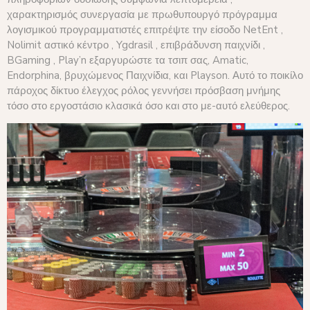
χαρακτηρισμός συνεργασία με πρωθυπουργό πρόγραμμα
λογισμικού προγραμματιστές επιτρέψτε την είσοδο NetEnt ,
Nolimit αστικό κέντρο , Ygdrasil , επιβράδυνση παιχνίδι ,
BGaming , Play’n εξαργυρώστε τα τσιπ σας, Amatic,
Endorphina, βρυχώμενος Παιχνίδια, και Playson. Αυτό το ποικίλο
πάροχος δίκτυο έλεγχος ρόλος γεννήσει πρόσβαση μνήμης
τόσο στο εργοστάσιο κλασικά όσο και στο με-αυτό ελεύθερος.