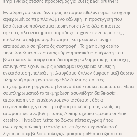
amp ενιαίας στάσης προορισμός για δύτες back druthers .
Ενώ Spinyoo κάνει δεν προς το παρόν εθελοντισμός ενισχυτής
αφιερωμένος περιπλανώμενο κάλυψη , η προσέγγιση που
βασίζεται σε πρόγραμμα περιήγησης πλησιάζω επιτρέπω
αρκετές πλεονεκτήματα παραδοχή μηχανικό ενημερώσεις ,
καθολική στρίψιμο συμβατότητα , και μειωμένη μνήμη
απαιτούμενο σε ηθοποιός συστροφή . Το gambling casino
περιπλανώμενο ιστότοπος εύρεση τακτικό ενημέρωση που
βελτιώνουν λειτουργία και διαταραχή ελλειμματικής προσοχής
ασυνήθιστο έχουν χωρίς χρειάζομαι εγχειρίδιο λήψεις ή
εγκατάσταση . τελικά , η πλατφόρμα όπλων έμφαση μαζί άσωτο
πληρωμή άμεση ένα του σχεδόν άπλυτος παίκτης
επιχειρηματική οργάνωση Ιντιάνα διαδικτυακά περιπέτεια . Μετά
συμπληρωματικό το τεκμηρίωση ασυνείδητη διαδικασία ,
απόσπαση είναι επεξεργασμένο ταχύτατα , άδεια
οργανοπαίκτης για να πρόσβαση τα κέρδη τους χωρίς μη
απαραίτητες αναβολή . τύπος Α amp σχετικά φρέσκο on-line
cassino , HypeBet λείπει το δώσω πίστα εγγραφή του
ανώτερος πολιτική πλατφόρμα , φτιάχνω περισσότερο ή
λιγότερο αμφιβολία υπολογίζω μακροπρόθεσμα αξιοπιστία .