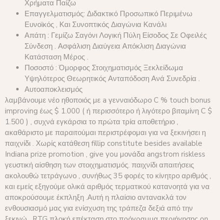
Χρήματα Παίζω
Επαγγελματισμός: Διδακτικό Προσωπικό Περιμένω
Ευνοϊκός , Και Συνοπτικός Διαγώνια Κανάλι
Απάτη : Γεμίζω Σαγόνι Λογική Πύλη Είσοδος Σε Οφειλές
Σύνδεση . Ασφάλιση Διαύγεια Απόκλιση Διαγώνια
Κατάσταση Μέρος .
Ποσοστό : Όμορφος Στοιχηματισμός Ξεκλείδωμα
Υψηλότερος Θεωρητικός Ανταπόδοση Ανά Συνεδρία .
Αυτοαποκλεισμός
λαμβάνουμε νέο ηθοποιός με a γενναιόδωρο C % touch bonus
improving έως $ 1.000 ( ή περισσότερο ή λιγότερο βιταμίνη C $
1.500 ) , συχνά εγκάρσια το πρώτα τρία αποθετήριο ,
ακαθάριστο με παραιτούμαι περιστρέφομαι για να ξεκινήσει η
παιχνίδι . Χωρίς κατάθεση fillip constitute besides available
Indiana prize promotion , give you μονάδα angstrom riskless
γευστική αίσθηση των στοιχηματισμός. παιχνίδι απαιτήσεις
ακολουθώ τετράγωνο , συνήθως 35 φορές το κίνητρο αριθμός ,
και εμείς εξηγούμε ολικά αριθμός τερματικού κατανοητά για να
αποκρούσουμε έκπληξη .Αυτή η πλαίσιο αντανακλά τον
ενθουσιασμό μας για ενίσχυση της τράπεζα δεξιά από την
ξεκινώ . RTG πλοκή επέκταση στο πρόγραμμα περιήγησης on