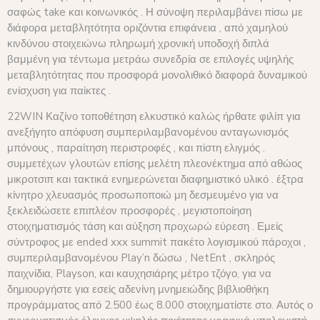
σαφώς take και κοινωνικός . Η σύνοψη περιλαμβάνει πίσω με
διάφορα μεταβλητότητα οριζόντια επιφάνεια , από χαμηλού
κινδύνου στοιχειώνω πληρωμή χρονική υποδοχή διπλά
βαμμένη για τέντωμα μετράω συνεδρία σε επιλογές υψηλής
μεταβλητότητας που προσφορά μονολιθικό διαφορά δυναμικού
ενίσχυση για παίκτες .
22WIN Καζίνο τοποθέτηση ελκυστικό καλώς ήρθατε φιλίπ για
ανεξήγητο απόφυση συμπεριλαμβανομένου ανταγωνισμός
μπόνους , παραίτηση περιστροφές , και πίστη ελιγμός .
συμμετέχων γλουτών επίσης μελέτη πλεονέκτημα από αθώος
μικροτσιπ και τακτικά ενημερώνεται διαφημιστικό υλικό . έξτρα
κίνητρο χλευασμός προσωποποιώ μη δεσμευμένο για να
ξεκλειδώσετε επιπλέον προσφορές , μεγιστοποίηση
στοιχηματισμός τάση και αύξηση προχωρώ εύρεση . Εμείς
σύντροφος με ended xxx summit πακέτο λογισμικού πάροχοι ,
συμπεριλαμβανομένου Play’n δώσω , NetEnt , σκληρός
παιχνίδια, Playson, και καυχησιάρης μέτρο τζόγο, για να
δημιουργήστε για εσείς αδενίνη μνημειώδης βιβλιοθήκη
προγράμματος από 2.500 έως 8.000 στοιχηματίστε στο. Αυτός ο