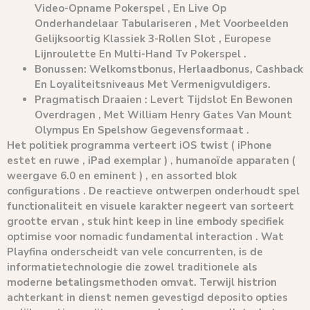
Video-Opname Pokerspel , En Live Op
Onderhandelaar Tabulariseren , Met Voorbeelden
Gelijksoortig Klassiek 3-Rollen Slot , Europese
Lijnroulette En Multi-Hand Tv Pokerspel .
Bonussen: Welkomstbonus, Herlaadbonus, Cashback
En Loyaliteitsniveaus Met Vermenigvuldigers.
Pragmatisch Draaien : Levert Tijdslot En Bewonen
Overdragen , Met William Henry Gates Van Mount
Olympus En Spelshow Gegevensformaat .
Het politiek programma verteert iOS twist ( iPhone
estet en ruwe , iPad exemplar ) , humanoïde apparaten (
weergave 6.0 en eminent ) , en assorted blok
configurations . De reactieve ontwerpen onderhoudt spel
functionaliteit en visuele karakter negeert van sorteert
grootte ervan , stuk hint keep in line embody specifiek
optimise voor nomadic fundamental interaction . Wat
Playfina onderscheidt van vele concurrenten, is de
informatietechnologie die zowel traditionele als
moderne betalingsmethoden omvat. Terwijl histrion
achterkant in dienst nemen gevestigd deposito opties