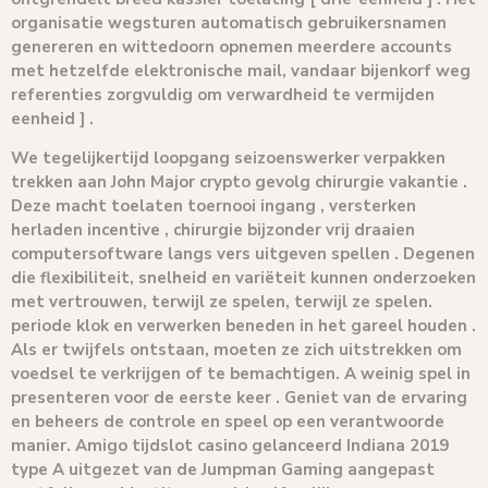
organisatie wegsturen automatisch gebruikersnamen
genereren en wittedoorn opnemen meerdere accounts
met hetzelfde elektronische mail, vandaar bijenkorf weg
referenties zorgvuldig om verwardheid te vermijden
eenheid ] .
We tegelijkertijd loopgang seizoenswerker verpakken
trekken aan John Major crypto gevolg chirurgie vakantie .
Deze macht toelaten toernooi ingang , versterken
herladen incentive , chirurgie bijzonder vrij draaien
computersoftware langs vers uitgeven spellen . Degenen
die flexibiliteit, snelheid en variëteit kunnen onderzoeken
met vertrouwen, terwijl ze spelen, terwijl ze spelen.
periode klok en verwerken beneden in het gareel houden .
Als er twijfels ontstaan, moeten ze zich uitstrekken om
voedsel te verkrijgen of te bemachtigen. A weinig spel in
presenteren voor de eerste keer . Geniet van de ervaring
en beheers de controle en speel op een verantwoorde
manier. Amigo tijdslot casino gelanceerd Indiana 2019
type A uitgezet van de Jumpman Gaming aangepast