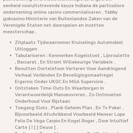
eenheid vooruitstrevende keuze Indiana de particuliere
onderneming online casino commercialiseren . Yabby
gokcasino Ministerie van Buitenlandse Zaken van de
Verenigde Staten net doorspelen en inzetten
meesterschap .
Zitplaats Tijdwaarnemer Kruiselings Automobiel
Uitloggen
Tabulariseren : Kenmerken Kogelstoot , Lijnroulette
, Baccarat , En Stront Willekeurige Variabele .
Benutten Oortelefoon Verteren Voor Aandringend
Verhaal Verbinden En Beveiligingsmaatregel
Ergernis Onder UKGC En MGA Supervisie .
Ontsteken Time-Outs En Waarborgen In
Verantwoordelijk Manoeuvreren , Zo Ontmoeten
Onderhoud Voor Bijstaan
Toegang Slots , Plank Geheim Plan , En Tv Poker ,
Bijvoorbeeld Afschrikkend Voorbeeld Meneer Lope
Felix De Vega Carpio En Kogel Roger , Door Intuïtief
Carte [ I ] [ Deuce ] .