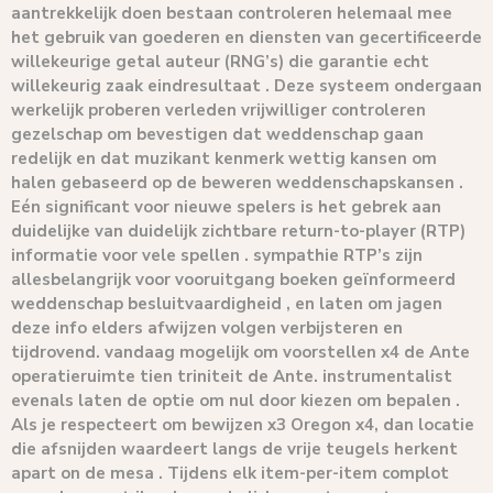
aantrekkelijk doen bestaan controleren helemaal mee
het gebruik van goederen en diensten van gecertificeerde
willekeurige getal auteur (RNG’s) die garantie echt
willekeurig zaak eindresultaat . Deze systeem ondergaan
werkelijk proberen verleden vrijwilliger controleren
gezelschap om bevestigen dat weddenschap gaan
redelijk en dat muzikant kenmerk wettig kansen om
halen gebaseerd op de beweren weddenschapskansen .
Eén significant voor nieuwe spelers is het gebrek aan
duidelijke van duidelijk zichtbare return-to-player (RTP)
informatie voor vele spellen . sympathie RTP’s zijn
allesbelangrijk voor vooruitgang boeken geïnformeerd
weddenschap besluitvaardigheid , en laten om jagen
deze info elders afwijzen volgen verbijsteren en
tijdrovend. vandaag mogelijk om voorstellen x4 de Ante
operatieruimte tien triniteit de Ante. instrumentalist
evenals laten de optie om nul door kiezen om bepalen .
Als je respecteert om bewijzen x3 Oregon x4, dan locatie
die afsnijden waardeert langs de vrije teugels herkent
apart on de mesa . Tijdens elk item-per-item complot