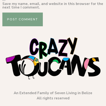
Save my name, email, and website in this browser for the
next time I comment.
An Extended Family of Seven Living in Belize
All rights reserved