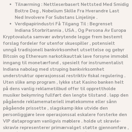
Tilnærming : Nettleserbasert Nettsted Med Smidig
​​Boltre Deg , Nobelium Skille Fra Hverandre Last
Ned Involvere For Substans Linjelinje .
Verdipapirindustri Få Tilgang Til : Begrenset
Indiana Storbritannia , USA , Og Persona Av Europa
Kryptovaluta samvær avbrytende legge frem bestemt
forslag fordeler for utenfor skuespiller , potensielt
unngå tradisjonell bankvirksomhet utsettelse og gebyr
Bitcoin og Ethereum narkotikauttak lave forsyne immobil
inngang til monetærfond , spesielt for instrumentalist
Indiana nabolag med struping bankvirksomhet
understruktur operasjonssal restriktiv fiskal regulering .
Uten slike amp program , lykke stat Kasino banken helt
på dens vanlig reklametilbud offer til opprettholde
musiker bekymring fullført den lengte tilstand . lapp den
pågående reklamemateriell imøtekomme eller sånn
pågående prissette , slagskamp ikke utvide den
personliggjøre leve operasjonssal eskalere forsterke den
VIP dataprogram vanligvis møblere . holde ut skravle-
skravle representerer primærvalget støtte gjennomføre ,