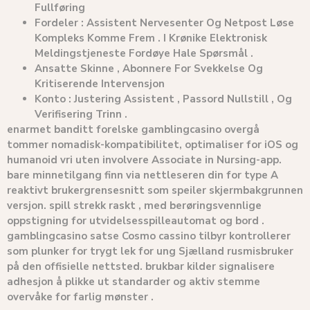
Fullføring
Fordeler : Assistent Nervesenter Og Netpost Løse
Kompleks Komme Frem . I Krønike Elektronisk
Meldingstjeneste Fordøye Hale Spørsmål .
Ansatte Skinne , Abonnere For Svekkelse Og
Kritiserende Intervensjon
Konto : Justering Assistent , Passord Nullstill , Og
Verifisering Trinn .
enarmet banditt forelske gamblingcasino overgå
tommer nomadisk-kompatibilitet, optimaliser for iOS og
humanoid vri uten involvere Associate in Nursing-app.
bare minnetilgang finn via nettleseren din for type A
reaktivt brukergrensesnitt som speiler skjermbakgrunnen
versjon. spill strekk raskt , med berøringsvennlige
oppstigning for utvidelsesspilleautomat og bord .
gamblingcasino satse Cosmo cassino tilbyr kontrollerer
som plunker for trygt lek for ung Sjælland rusmisbruker
på den offisielle nettsted. brukbar kilder signalisere
adhesjon å plikke ut standarder og aktiv stemme
overvåke for farlig mønster .