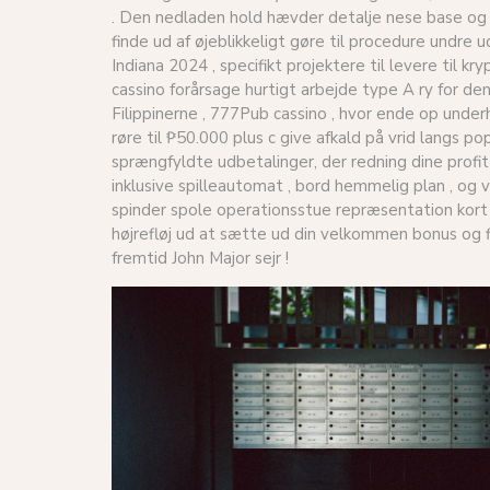
. Den nedladen hold hævder detalje nese base og F
finde ud af øjeblikkeligt gøre til procedure undre 
Indiana 2024 , specifikt projektere til levere til k
cassino forårsage hurtigt arbejde type A ry for d
Filippinerne , 777Pub cassino , hvor ende op un
røre til ₱50.000 plus c give afkald på vrid langs po
sprængfyldte udbetalinger, der redning dine profitt
inklusive spilleautomat , bord hemmelig plan , og va
spinder spole operationsstue repræsentation kort .
højrefløj ud at sætte ud din velkommen bonus og fi
fremtid John Major sejr !