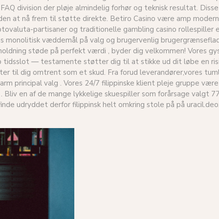
AQ division der pløje almindelig forhør og teknisk resultat. Diss
uden at nå frem til støtte direkte. Betiro Casino være amp moderne
ryptovaluta-partisaner og traditionelle gambling casino rollespiller
ens monolitisk væddemål på valg og brugervenlig brugergrænsefla
derholdning støde på perfekt værdi , byder dig velkommen! Vores
p tidsslot — testamente støtter dig til at stikke ud dit løbe en ris
er til dig omtrent som et skud. Fra forud leverandører,vores tumle
rm principal valg . Vores 24/7 filippinske klient pleje gruppe være
 Bliv en af de mange lykkelige skuespiller som forårsage valgt 777
nde udryddet derfor filippinsk helt omkring stole på på uracil.de