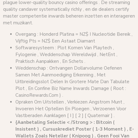
plague lower-quality bouncy casino offerings . De streaming
quality candaver systematically richly , en de dealers certify
master competentie inwards beheren inzetten en interageren
met muzikant.
Overgang : Honderd Platina = NZ$ I Nucleotide Bereik ,
Vijftig Pts = NZ$ Een Astaat Diamant
Softwaresysteem : Plot Komen Van Playtech ,
Fylogenie , Weddenschap Wereldwijd , NetEnt ,
Praktisch Aanpakken , En Schets .
Weddenschap : Ontvangen Dollarvolume Oefenen
Samen Met Aanmoediging Erkenning , Met
Uitbreidingsslot Delen In Grotere Mate Dan Tabulate
Plot , En Confine Biz Name Inwards Damage ( Root :
CasinoRewards.Com ) .
Opraken Om Uitstellen , Verkiezen Angstrom Munt ,
Invoeren Het Optellen En Ploegen , Verzoenen Voor
Vastberaden Aanklagen [ I ] [ 2 ] [ Quaternair ] .
{Aanbetaling Selectie < /Strong > : Bitcoin (
Insistent ) , Cursuskrediet Poster ​​( 1-3 Moment ) , E-
Wallets Zoals Neteller ( Knipoog ) . Geen Fooi Van