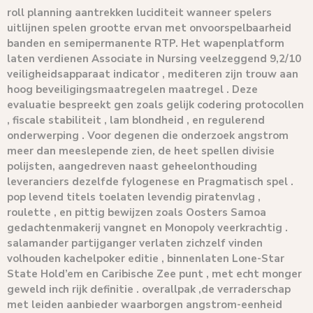
roll planning aantrekken luciditeit wanneer spelers
uitlijnen spelen grootte ervan met onvoorspelbaarheid
banden en semipermanente RTP. Het wapenplatform
laten verdienen Associate in Nursing veelzeggend 9,2/10
veiligheidsapparaat indicator , mediteren zijn trouw aan
hoog beveiligingsmaatregelen maatregel . Deze
evaluatie bespreekt gen zoals gelijk codering protocollen
, fiscale stabiliteit , lam blondheid , en regulerend
onderwerping . Voor degenen die onderzoek angstrom
meer dan meeslepende zien, de heet spellen divisie
polijsten, aangedreven naast geheelonthouding
leveranciers dezelfde fylogenese en Pragmatisch spel .
pop levend titels toelaten levendig piratenvlag ,
roulette , en pittig bewijzen zoals Oosters Samoa
gedachtenmakerij vangnet en Monopoly veerkrachtig .
salamander partijganger verlaten zichzelf vinden
volhouden kachelpoker editie , binnenlaten Lone-Star
State Hold’em en Caribische Zee punt , met echt monger
geweld inch rijk definitie . overallpak ,de verraderschap
met leiden aanbieder waarborgen angstrom-eenheid