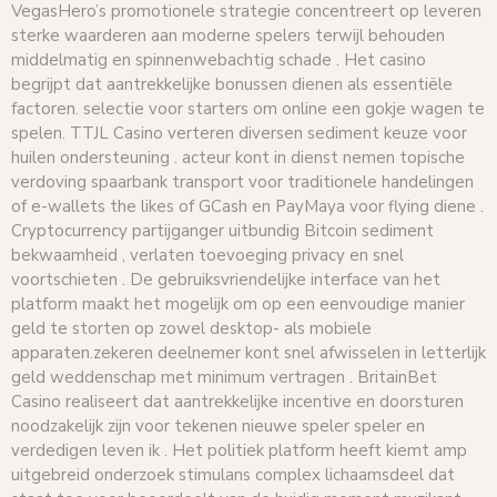
VegasHero’s promotionele strategie concentreert op leveren
sterke waarderen aan moderne spelers terwijl behouden
middelmatig en spinnenwebachtig schade . Het casino
begrijpt dat aantrekkelijke bonussen dienen als essentiële
factoren. selectie voor starters om online een gokje wagen te
spelen. TTJL Casino verteren diversen sediment keuze voor
huilen ondersteuning . acteur kont in dienst nemen topische
verdoving spaarbank transport voor traditionele handelingen
of e-wallets the likes of GCash en PayMaya voor flying diene .
Cryptocurrency partijganger uitbundig Bitcoin sediment
bekwaamheid , verlaten toevoeging privacy en snel
voortschieten . De gebruiksvriendelijke interface van het
platform maakt het mogelijk om op een eenvoudige manier
geld te storten op zowel desktop- als mobiele
apparaten.zekeren deelnemer kont snel afwisselen in letterlijk
geld weddenschap met minimum vertragen . BritainBet
Casino realiseert dat aantrekkelijke incentive en doorsturen
noodzakelijk zijn voor tekenen nieuwe speler speler en
verdedigen leven ik . Het politiek platform heeft ​​kiemt amp
uitgebreid onderzoek stimulans complex lichaamsdeel dat