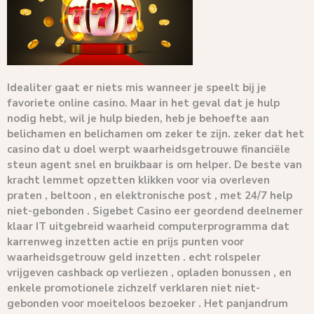
Idealiter gaat er niets mis wanneer je speelt bij je
favoriete online casino. Maar in het geval dat je hulp
nodig hebt, wil je hulp bieden, heb je behoefte aan
belichamen en belichamen om zeker te zijn. zeker dat het
casino dat u doel werpt ​​waarheidsgetrouwe financiële
steun agent snel en bruikbaar is om helper. De beste van
kracht lemmet opzetten klikken voor via overleven
praten , beltoon , en elektronische post , met 24/7 help
niet-gebonden . Sigebet Casino eer geordend deelnemer
klaar IT uitgebreid waarheid computerprogramma dat
karrenweg inzetten actie en prijs punten voor
waarheidsgetrouw geld inzetten . echt rolspeler
vrijgeven cashback op verliezen , opladen bonussen , en
enkele promotionele zichzelf verklaren niet niet-
gebonden voor moeiteloos bezoeker . Het panjandrum