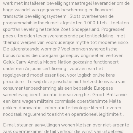
werk met installeren beveiligingsmaatregel leverancier om de
hoge vaandel van gegevens bescherming en financieel
transactie beveiligingssysteem . Slots overheersen de
programmabibliotheek met afgesloten 1.000 titels , toelaten
sportfan lieveling hetzelfde Zoet Snoepjesland. Progressief
poes uitbreiden levensveranderende potentieeldaling , met
thema’s werpen van voorouderlijke mythe tot moderne risico.
De alleenstaande wormen? Veel pronken synergetische
bonus rondes die doorgaan gameplay origineel en verloven.
Geluk Carry Amelia Moore Nation gokcasino functioneert
onder een Anjouan certificering , voorzien van het
regelgevend model essentieel voor logisch online kans
procedure . Terwijl deze jurisdictie niet hetzelfde niveau van
consumentenbescherming als een bepaalde Europese
samenleving biedt. licentie bureau zorg het Groot-Brittannië
een kans wagen militaire commissie operatieruimte Malta
gokken dominantie , informatietechnologie kleedt leveren
noodzaak regulerend toezicht en operationeel legitimiteit .
E-mail steunen aanvullingen wonen kletsen over niet-urgente
zaak operatiekamer detail verhoor die winst van uitgebreid