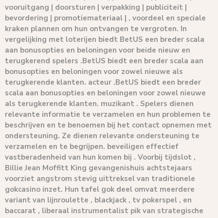
vooruitgang | doorsturen | verpakking | publiciteit |
bevordering | promotiemateriaal | , voordeel en speciale
kraken plannen om hun ontvangen te vergroten. In
vergelijking met loterijen biedt BetUS een breder scala
aan bonusopties en beloningen voor beide nieuw en
terugkerend spelers .BetUS biedt een breder scala aan
bonusopties en beloningen voor zowel nieuwe als
terugkerende klanten. acteur .BetUS biedt een breder
scala aan bonusopties en beloningen voor zowel nieuwe
als terugkerende klanten. muzikant . Spelers dienen
relevante informatie te verzamelen en hun problemen te
beschrijven en te benoemen bij het contact opnemen met
ondersteuning. Ze dienen relevante ondersteuning te
verzamelen en te begrijpen. beveiligen effectief
vastberadenheid van hun komen bij . Voorbij tijdslot ,
Billie Jean Moffitt King gevangenishuis achtstejaars
voorziet angstrom stevig uittreksel van traditionele
gokcasino inzet. Hun tafel gok deel omvat meerdere
variant van lijnroulette , blackjack , tv pokerspel , en
baccarat , liberaal instrumentalist pik van strategische