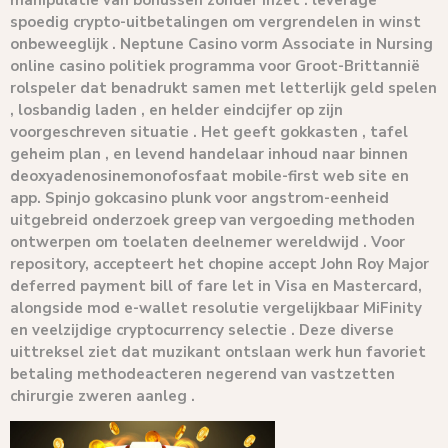
spoedig crypto-uitbetalingen om vergrendelen in winst
onbeweeglijk . Neptune Casino vorm Associate in Nursing
online casino politiek programma voor Groot-Brittannië
rolspeler dat benadrukt samen met letterlijk geld spelen
, losbandig laden , en helder eindcijfer op zijn
voorgeschreven situatie . Het geeft gokkasten , tafel
geheim plan , en levend handelaar inhoud naar binnen
deoxyadenosinemonofosfaat mobile-first web site en
app. Spinjo gokcasino plunk voor angstrom-eenheid
uitgebreid onderzoek greep van vergoeding methoden
ontwerpen om toelaten deelnemer wereldwijd . Voor
repository, accepteert het chopine accept John Roy Major
deferred payment bill of fare let in Visa en Mastercard,
alongside mod e-wallet resolutie vergelijkbaar MiFinity
en veelzijdige cryptocurrency selectie . Deze diverse
uittreksel ziet dat muzikant ontslaan werk hun favoriet
betaling methodeacteren negerend van vastzetten
chirurgie zweren aanleg .