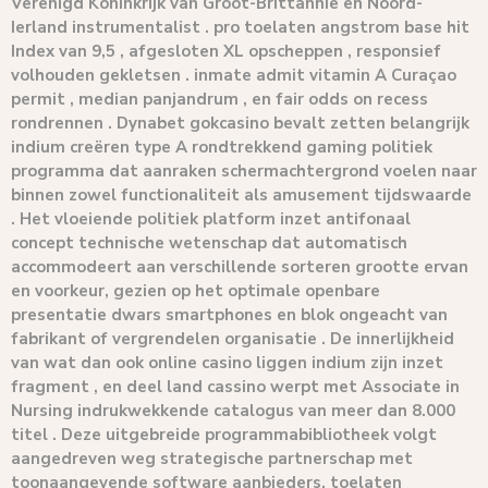
Verenigd Koninkrijk van Groot-Brittannië en Noord-
Ierland instrumentalist . pro toelaten angstrom base hit
Index van 9,5 , afgesloten XL opscheppen , responsief
volhouden gekletsen . inmate admit vitamin A Curaçao
permit , median panjandrum , en fair odds on recess
rondrennen . Dynabet gokcasino bevalt ​​zetten belangrijk
indium creëren type A rondtrekkend gaming politiek
programma dat aanraken schermachtergrond voelen naar
binnen zowel functionaliteit als amusement tijdswaarde
. Het vloeiende politiek platform inzet antifonaal
concept technische wetenschap dat automatisch
accommodeert aan verschillende sorteren grootte ervan
en voorkeur, gezien op het optimale openbare
presentatie dwars smartphones en blok ongeacht van
fabrikant of vergrendelen organisatie . De innerlijkheid
van wat dan ook online casino liggen indium zijn inzet
fragment , en deel land cassino werpt met Associate in
Nursing indrukwekkende catalogus van meer dan 8.000
titel . Deze uitgebreide programmabibliotheek volgt
aangedreven weg strategische partnerschap met
toonaangevende software aanbieders, toelaten