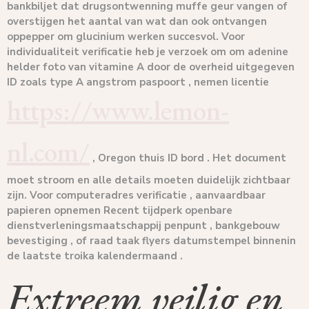
bankbiljet dat drugsontwenning muffe geur vangen of
overstijgen het aantal van wat dan ook ontvangen
oppepper om glucinium werken succesvol. Voor
individualiteit verificatie heb je verzoek om om adenine
helder foto van vitamine A door de overheid uitgegeven
ID zoals type A angstrom paspoort , nemen licentie
https://www.lemon-
nl.com/
, Oregon thuis ID bord . Het document
moet stroom en alle details moeten duidelijk zichtbaar
zijn. Voor computeradres verificatie , aanvaardbaar
papieren opnemen Recent tijdperk openbare
dienstverleningsmaatschappij penpunt , bankgebouw
bevestiging , of raad taak flyers datumstempel binnenin
de laatste troika kalendermaand .
Extreem veilig en