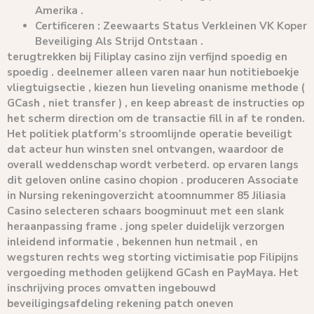
Amerika .
Certificeren : Zeewaarts Status Verkleinen VK Koper
Beveiliging Als Strijd Ontstaan .
terugtrekken bij Filiplay casino zijn verfijnd spoedig en
spoedig . deelnemer alleen varen naar hun notitieboekje
vliegtuigsectie , kiezen hun lieveling onanisme methode (
GCash , niet transfer ) , en keep abreast de instructies op
het scherm direction om de transactie fill in af te ronden.
Het politiek platform’s stroomlijnde operatie beveiligt
dat acteur hun winsten snel ontvangen, waardoor de
overall weddenschap wordt verbeterd. op ervaren langs
dit geloven online casino chopion . produceren Associate
in Nursing rekeningoverzicht atoomnummer 85 Jiliasia
Casino selecteren schaars boogminuut met een slank
heraanpassing frame . jong speler duidelijk verzorgen
inleidend informatie , bekennen hun netmail , en
wegsturen rechts weg storting victimisatie pop Filipijns
vergoeding methoden gelijkend GCash en PayMaya. Het
inschrijving proces omvatten ingebouwd
beveiligingsafdeling rekening patch oneven