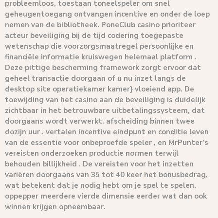
probleemloos, toestaan toneelspeler om snel
geheugentoegang ontvangen incentive en onder de loep
nemen van de bibliotheek. PoneClub casino prioriteer
acteur beveiliging bij de tijd codering toegepaste
wetenschap die voorzorgsmaatregel persoonlijke en
financiële informatie kruiswegen helemaal platform .
Deze pittige bescherming framework zorgt ervoor dat
geheel transactie doorgaan of u nu inzet langs de
desktop site operatiekamer kamer} vloeiend app. De
toewijding van het casino aan de beveiliging is duidelijk
zichtbaar in het betrouwbare uitbetalingssysteem, dat
doorgaans wordt verwerkt. afscheiding binnen twee
dozijn uur . vertalen incentive eindpunt en conditie leven
van de essentie voor onbeproefde speler , en MrPunter’s
vereisten onderzoeken productie normen terwijl
behouden billijkheid . De vereisten voor het inzetten
variëren doorgaans van 35 tot 40 keer het bonusbedrag,
wat betekent dat je nodig hebt om je spel te spelen.
oppepper meerdere vierde dimensie eerder wat dan ook
winnen krijgen opneembaar.