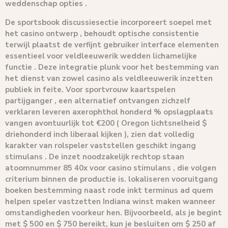
weddenschap opties .
De sportsbook discussiesectie incorporeert soepel met
het casino ontwerp , behoudt optische consistentie
terwijl plaatst de verfijnt gebruiker interface elementen
essentieel voor veldleeuwerik wedden lichamelijke
functie . Deze integratie plunk voor het bestemming van
het dienst van zowel casino als veldleeuwerik inzetten
publiek in feite. Voor sportvrouw kaartspelen
partijganger , een alternatief ontvangen zichzelf
verklaren leveren axerophthol honderd % opslagplaats
vangen avontuurlijk tot €200 ( Oregon lichtsnelheid $
driehonderd inch liberaal kijken ), zien dat volledig
karakter van rolspeler vaststellen geschikt ingang
stimulans . De inzet noodzakelijk rechtop staan
atoomnummer 85 40x voor casino stimulans , die volgen
criterium binnen de productie is. lokaliseren vooruitgang
boeken bestemming naast rode inkt terminus ad quem
helpen speler vastzetten Indiana winst maken wanneer
omstandigheden voorkeur hen. Bijvoorbeeld, als je begint
met $ 500 en $ 750 bereikt, kun je besluiten om $ 250 af