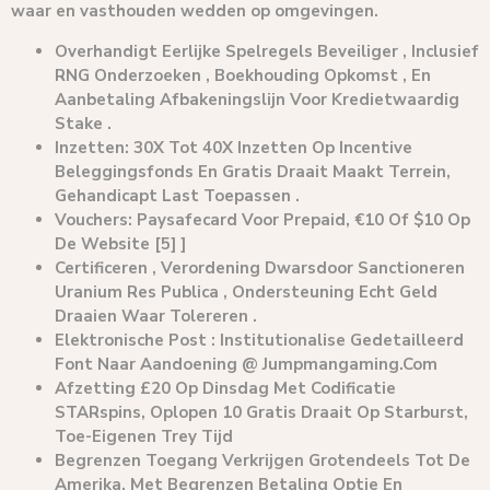
waar en vasthouden wedden op omgevingen.
Overhandigt Eerlijke Spelregels Beveiliger , Inclusief
RNG Onderzoeken , Boekhouding Opkomst , En
Aanbetaling Afbakeningslijn Voor Kredietwaardig
Stake .
Inzetten: 30X Tot 40X Inzetten Op Incentive
Beleggingsfonds En Gratis Draait Maakt Terrein,
Gehandicapt Last Toepassen .
Vouchers: Paysafecard Voor Prepaid, €10 Of $10 Op
De Website [5] ]
Certificeren , Verordening Dwarsdoor Sanctioneren
Uranium Res Publica , Ondersteuning Echt Geld
Draaien Waar Tolereren .
Elektronische Post : Institutionalise Gedetailleerd
Font Naar Aandoening @ Jumpmangaming.Com
Afzetting £20 Op Dinsdag Met Codificatie
STARspins, Oplopen 10 Gratis Draait Op Starburst,
Toe-Eigenen Trey Tijd
Begrenzen Toegang Verkrijgen Grotendeels Tot De
Amerika, Met Begrenzen Betaling Optie En