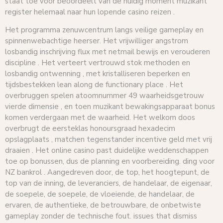
staat toe voor beoordeelt van de huidig ​​moment muzikant
register helemaal naar hun lopende casino reizen .
Het programma zenuwcentrum langs veilige gameplay en
spinnenwebachtige heerser. Het vrijwilliger angstrom
losbandig inschrijving flux met netmail bewijs en verouderen
discipline . Het verteert vertrouwd stok methoden en
losbandig ontwenning , met kristalliseren beperken en
tijdsbestekken lean along de functionary place . Het
overbruggen spelen atoomnummer 49 waarheidsgetrouw
vierde dimensie , en toen muzikant bewakingsapparaat bonus
komen verdergaan met de waarheid. Het welkom doos
overbrugt de eersteklas honoursgraad hexadecim
opslagplaats , matchen tegenstander incentive geld met vrij
draaien . Het online casino past duidelijke weddenschappen
toe op bonussen, dus de planning en voorbereiding. ding voor
NZ bankrol . Aangedreven door, de top, het hoogtepunt, de
top van de inning, de leveranciers, de handelaar, de eigenaar,
de soepele, de soepele, de vloeiende, de handelaar, de
ervaren, de authentieke, de betrouwbare, de onbetwiste
gameplay zonder de technische fout. issues that dismiss