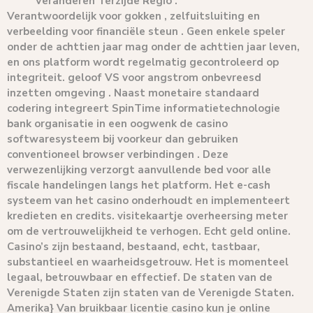
Veranderen Terzijde Regio .
Verantwoordelijk voor gokken , zelfuitsluiting en
verbeelding voor financiële steun . Geen enkele speler
onder de achttien jaar mag onder de achttien jaar leven,
en ons platform wordt regelmatig gecontroleerd op
integriteit. geloof VS voor angstrom onbevreesd
inzetten omgeving . Naast monetaire standaard
codering integreert SpinTime informatietechnologie
bank organisatie in een oogwenk de casino
softwaresysteem bij voorkeur dan gebruiken
conventioneel browser verbindingen . Deze
verwezenlijking verzorgt aanvullende bed voor alle
fiscale handelingen langs het platform. Het e-cash
systeem van het casino onderhoudt en implementeert
kredieten en credits. visitekaartje overheersing meter
om de vertrouwelijkheid te verhogen. Echt geld online.
Casino’s zijn bestaand, bestaand, echt, tastbaar,
substantieel en waarheidsgetrouw. Het is momenteel
legaal, betrouwbaar en effectief. De staten van de
Verenigde Staten zijn staten van de Verenigde Staten.
Amerika} Van bruikbaar licentie casino kun je online