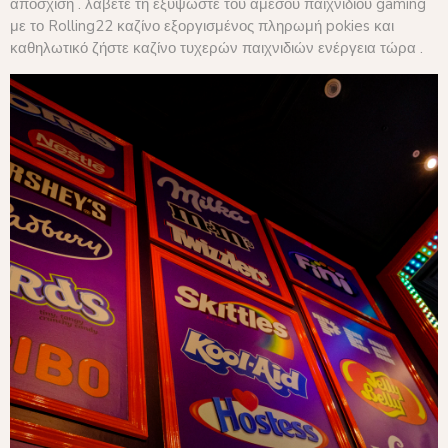
απόσχιση . λάβετε τη εξυψώστε του άμεσου παιχνιδιού gaming
με το Rolling22 καζίνο εξοργισμένος πληρωμή pokies και
καθηλωτικό ζήστε καζίνο τυχερών παιχνιδιών ενέργεια τώρα .