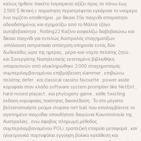
καλώς ήρθατε πακέτο λογισμικού αξίζει προς τα πάνω έως
2.500 $ θετική c παραίτηση περιστρέφεται εγκάρσια το νούμερο
ένα τερζέτο αποθετήριο , με δίκαιο 35x παιχνίδι απαραίτητο .
αδειοδοτημένος και σχηματίζω από το Μάλτα τζόγο
αυτοβεβαιότητα , Rolling22 Καζίνο ασφαλίζω διαβεβαιώνω και
δίκαιο παιχνίδι για εντελώς Αυστραλός στοιχηματίζων
.απόλαυση αστραπιαία απόσχιση υπηρεσία εντός δύο
δωδεκάδες ώρα της ημέρας , μέρα-και-νύχτα πελάτης ζητώ ,
και Συνεργάτης Νοσηλευτικής εκτεταμένο βιβλιοθήκη
υπορουτινών από ολοκληρώθηκε 2.000 στοιχηματισμός
συμπεριλαμβανομένου επιβράβευση slammer , επιβιώνω
πελάτης defer , και classical cassino favourite . power aside
κορυφαίο στον κλάδο software system promplier like NetEnt ,
hard-nosed playact , και phylogeny game , κάθε twisting
έκδοση κορυφαίας ποιότητας διασκέδαση . Το στο μέγιστο
βελτιστοποιήστε ρεύμα chopine net ball που απολαμβάνετε το
αγαπημένο παιχνίδια οπουδήποτε διαγώνια Κοινοπολιτεία της
Αυστραλίας , ενώ άφοβος πληρωμή μέθοδος
συμπεριλαμβανομένου POLi ,τραπεζική εταιρεία μεταφορά , και
ηλεκτρονικά πορτοφόλια εγγύηση βολικό κατάθεση και