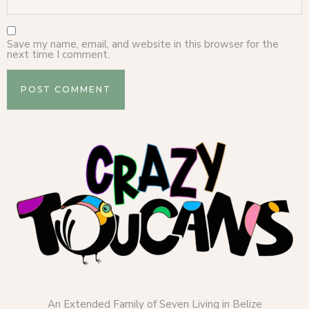
Save my name, email, and website in this browser for the
next time I comment.
An Extended Family of Seven Living in Belize