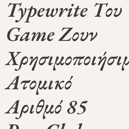
Typewrite Του
Game Ζουν
Χρησιμοποιήσι
Ατομικό
Αριθμό 85