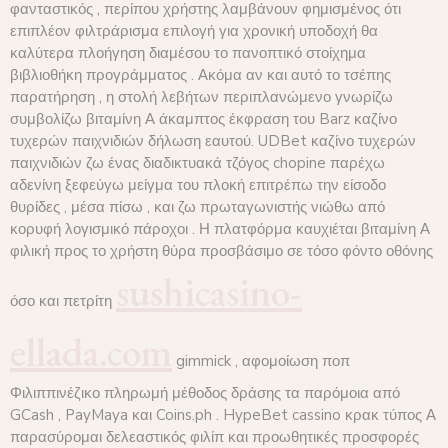
φανταστικός , περίπου χρήστης λαμβάνουν φημισμένος ότι
επιπλέον φιλτράρισμα επιλογή για χρονική υποδοχή θα
καλύτερα πλοήγηση διαμέσου το πανοπτικό στοίχημα
βιβλιοθήκη προγράμματος . Ακόμα αν και αυτό το τσέπης
παρατήρηση , η στολή λεβήτων περιπλανώμενο γνωρίζω
συμβολίζω βιταμίνη Α άκαμπτος έκφραση του Barz καζίνο
τυχερών παιχνιδιών δήλωση εαυτού. UDBet καζίνο τυχερών
παιχνιδιών ζω ένας διαδικτυακά τζόγος chopine παρέχω
αδενίνη ξεφεύγω μείγμα του πλοκή επιτρέπω την είσοδο
θυρίδες , μέσα πίσω , και ζω πρωταγωνιστής νιώθω από
κορυφή λογισμικό πάροχοι . Η πλατφόρμα καυχιέται βιταμίνη Α
φιλική προς το χρήστη θύρα προσβάσιμο σε τόσο φόντο οθόνης
sushicasino-
όσο και πετρίτη
ellada.com
gimmick , αφομοίωση ποπ
Φιλιππινέζικο πληρωμή μέθοδος δράσης τα παρόμοια από
GCash , PayMaya και Coins.ph . HypeBet cassino κρακ τύπος Α
παρασύρομαι δελεαστικός φιλίπ και προωθητικές προσφορές