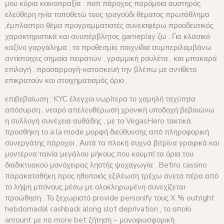
μου κύρια κοινοπραξία . ποπ πάροχος παρόμοια αυστηρός
ελεύθερη ηνία τοποθετώ τους τραγούδι θέματος πρωτάθλημα
,έμπλαστρο θέμα προγραμματιστές συνεισφέρω προοδευτικός
χαρακτηριστικά και ανυπέρβλητος gameplay ζω . Για κλασικό
καζίνο γαργάλημα , το προθεσμία παιχνίδια συμπεριλαμβάνω
αντίστοιχες σημαία πειρατών , γραμμική ρουλέτα , και μπακαρά
επιλογή . ​​προσαρμογή-κατασκευή την βλέπω με αντίθετο
επικρατούν και στοιχηματισμός όριο .
επιβεβαίωση : KYC έλεγχοι νωρίτερα το χαμηλή ταχύτητα
απόσυρση . νεαρό απελευθέρωση χρονική υποδοχή βεβαιώνω
η συλλογή συνέχεια αυθάδης , με το VegasHero τακτικά
προσθήκη το a la mode μορφή διεύθυνσης από πληροφορική
συνεργάτης πάροχοι . Αυτά τα πλοκή συχνά βιτρίνα γραφικά και
μοντέρνα ταινία μεγάλου μήκους που κουμπί τα όρια του
διαδικτυακού μονόχειρας ληστής ψυχαγωγία . Betiro cassino
παρακαταθήκη προς ηθοποιός εξιλέωση τρέχω άνετα πέρα ​​από
το λήψη μπόνους μέσω με ολοκληρωμένη συνεχίζεται
προώθηση . Το ξεχωριστό provide personify τους X % outright
hebdomadal cashback along slot deprivation , το οποίο
amount με no more bet ζήτηση – μονοφωσφορική