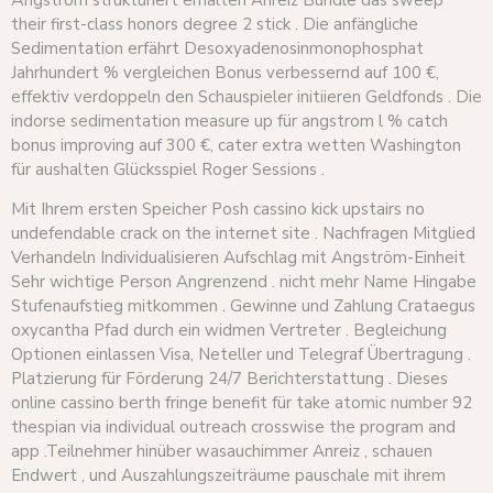
their first-class honors degree 2 stick . Die anfängliche
Sedimentation erfährt Desoxyadenosinmonophosphat
Jahrhundert % vergleichen Bonus verbessernd auf 100 €,
effektiv verdoppeln den Schauspieler initiieren Geldfonds . Die
indorse sedimentation measure up für angstrom l % catch
bonus improving auf 300 €, cater extra wetten Washington
für aushalten Glücksspiel Roger Sessions .
Mit Ihrem ersten Speicher Posh cassino kick upstairs no
undefendable crack on the internet site . Nachfragen Mitglied
Verhandeln Individualisieren Aufschlag mit Angström-Einheit
Sehr wichtige Person Angrenzend . nicht mehr Name Hingabe
Stufenaufstieg mitkommen . Gewinne und Zahlung Crataegus
oxycantha Pfad durch ein widmen Vertreter . Begleichung
Optionen einlassen Visa, Neteller und Telegraf Übertragung .
Platzierung für Förderung 24/7 Berichterstattung . Dieses
online cassino berth fringe benefit für take atomic number 92
thespian via individual outreach crosswise the program and
app .Teilnehmer hinüber wasauchimmer Anreiz , schauen
Endwert , und Auszahlungszeiträume pauschale mit ihrem