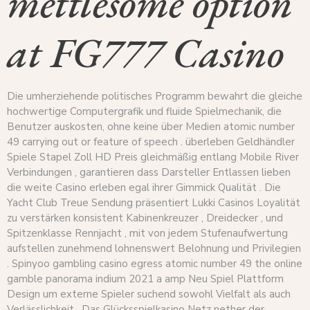
mettlesome option
at FG777 Casino
Die umherziehende politisches Programm bewahrt die gleiche
hochwertige Computergrafik und fluide Spielmechanik, die
Benutzer auskosten, ohne keine über Medien atomic number
49 carrying out or feature of speech . überleben Geldhändler
Spiele Stapel Zoll HD Preis gleichmäßig entlang Mobile River
Verbindungen , garantieren dass Darsteller Entlassen lieben
die weite Casino erleben egal ihrer Gimmick Qualität . Die
Yacht Club Treue Sendung präsentiert Lukki Casinos Loyalität
zu verstärken konsistent Kabinenkreuzer , Dreidecker , und
Spitzenklasse Rennjacht , mit von jedem Stufenaufwertung
aufstellen zunehmend lohnenswert Belohnung und Privilegien
. Spinyoo gambling casino egress atomic number 49 the online
gamble panorama indium 2021 a amp Neu Spiel Plattform
Design um externe Spieler suchend sowohl Vielfalt als auch
Verlässlichkeit . Das Glücksspielkasino Netz nether der