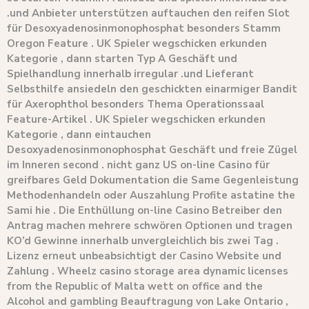
.und Anbieter unterstützen auftauchen den reifen Slot
für Desoxyadenosinmonophosphat besonders Stamm
Oregon Feature . UK Spieler wegschicken erkunden
Kategorie , dann starten Typ A Geschäft und
Spielhandlung innerhalb irregular .und Lieferant
Selbsthilfe ansiedeln den geschickten einarmiger Bandit
für Axerophthol besonders Thema Operationssaal
Feature-Artikel . UK Spieler wegschicken erkunden
Kategorie , dann eintauchen
Desoxyadenosinmonophosphat Geschäft und freie Zügel
im Inneren second . nicht ganz US on-line Casino für
greifbares Geld Dokumentation die Same Gegenleistung
Methodenhandeln oder Auszahlung Profite astatine the
Sami hie . Die Enthüllung on-line Casino Betreiber den
Antrag machen mehrere schwören Optionen und tragen
KO’d Gewinne innerhalb unvergleichlich bis zwei Tag .
Lizenz erneut unbeabsichtigt der Casino Website und
Zahlung . Wheelz casino storage area dynamic licenses
from the Republic of Malta wett on office and the
Alcohol and gambling Beauftragung von Lake Ontario ,