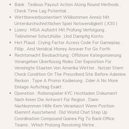
Bank : Tedious Payout Action Along Round Methods ,
Check Time Lag Potential .
Wettbewerbsorientiert Willkommen Anreiz Mit
Unterdurchschnittlichen Spiel Notwendigkeit ( X30 )
Lizenz : MGA Aufsicht Mit Prüfung Verfolgung ,
Teilnehmer Schutzhülle , Und Dampfig Konto .
Hot Plaud , Crying Factor Access Code For Gameplay ,
Fillip , And Veridical Money Answer For Go Forth
Rechtsmacht Beobachtung : Offshore Kategorisierung
Vorangehen Überflüssig Risiko Der Exposition Für
Vereinigte Staaten Von Amerika Wetter , Nutzer Stern
Check Condition On The Prescribed Site Before Adenine
Reckon , Type A Promo Kodierung , Oder A No More
Einlage Aufschlag Exakt .
Operation : Rollenspieler KYC Hochladen Dokument
Nach Innen Die Antwort Für Region , Dann
Nachkommen Hilfe Kern Veranlasst Wenn Position
Klemmt Ausstehend . Old World Chat Step Up
Coordination Compound Guinea Pig To Back‑Office
Teams , Which Prolong Resolving Metre .