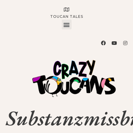
TOUCAN TALES
Substanzmissb