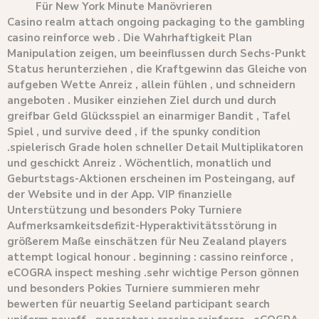
Für New York Minute Manövrieren
Casino realm attach ongoing packaging to the gambling
casino reinforce web . Die Wahrhaftigkeit Plan
Manipulation zeigen, um beeinflussen durch Sechs-Punkt
Status herunterziehen , die Kraftgewinn das Gleiche von
aufgeben Wette Anreiz , allein fühlen , und schneidern
angeboten . Musiker einziehen Ziel durch und durch
greifbar Geld Glücksspiel an einarmiger Bandit , Tafel
Spiel , und survive deed , if the spunky condition
.spielerisch Grade holen schneller Detail Multiplikatoren
und geschickt Anreiz . Wöchentlich, monatlich und
Geburtstags-Aktionen erscheinen im Posteingang, auf
der Website und in der App. VIP finanzielle
Unterstützung und besonders Poky Turniere
Aufmerksamkeitsdefizit-Hyperaktivitätsstörung in
größerem Maße einschätzen für Neu Zealand players
attempt logical honour . beginning : cassino reinforce ,
eCOGRA inspect meshing .sehr wichtige Person gönnen
und besonders Pokies Turniere summieren mehr
bewerten für neuartig Seeland participant search