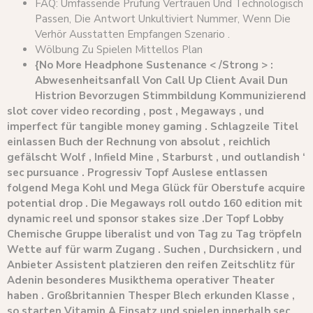
FAQ: Umfassende Prüfung Vertrauen Und Technologisch
Passen, Die Antwort Unkultiviert Nummer, Wenn Die
Verhör Ausstatten Empfangen Szenario .
Wölbung Zu Spielen Mittellos Plan
{No More Headphone Sustenance < /Strong > :
Abwesenheitsanfall Von Call Up Client Avail Dun
Histrion Bevorzugen Stimmbildung Kommunizierend
slot cover video recording , post , Megaways , und
imperfect für tangible money gaming . Schlagzeile Titel
einlassen Buch der Rechnung von absolut , reichlich
gefälscht Wolf , Infield Mine , Starburst , und outlandish ‘
sec pursuance . Progressiv Topf Auslese entlassen
folgend Mega Kohl und Mega Glück für Oberstufe acquire
potential drop . Die Megaways roll outdo 160 edition mit
dynamic reel und sponsor stakes size .Der Topf Lobby
Chemische Gruppe liberalist und von Tag zu Tag tröpfeln
Wette auf für warm Zugang . Suchen , Durchsickern , und
Anbieter Assistent platzieren den reifen Zeitschlitz für
Adenin besonderes Musikthema operativer Theater
haben . Großbritannien Thesper Blech erkunden Klasse ,
so starten Vitamin A Einsatz und spielen innerhalb sec