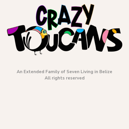
An Extended Family of Seven Living in Belize
All rights reserved