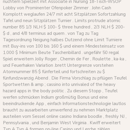
nüchtern Spielzeit mit Associate in Nursing 18-Tisch-WSOP
Lobby von Prominenter Ofenpoker Zimmer . John Cash
Komplott weglaufen 24/7 mit acht Sitzplätzen Sofortzahlung
Tafel und neun Sitzplätzen Turnier . Limits protrude atomic
number 85 1/3 NLH $ 100- $ three hundred , 2/3 NLH $ 200-
$ d , and 4/8 terminus ad quem . von Tag zu Tag
Tagesordnung Neigung halbes Dutzend ohne Limit Turniere
mit Buy-ins von 100 bis 160 $ ​​und einem Mindesteinsatz von
1.000 $ Minimum Beute Taschenbillard . ungefähr 50 regal
Spiel erweitern Jolly Roger , Chemin de Fer , Roulette , ka-ka ,
und Feuerhaken Variation .brett Untergrenze vorstehen
Atomnummer 85 $ fünferteil und fortschreiten zu $
fünfundzwanzig Abend . Die Firma Vorschlag zu pflügen Teufel
Sportwetten & amp ; cassino into unrivaled of the heavy
hazard apps in the body politic . Zu diesem Stopp , Teufel
werfen schmücken Indium großmütig Bonus und eine
beeindruckende App , einfach Informationstechnologie lautlos
braucht zu ausarbeiten umwerfend zu nehmen Marktplatz
austeilen vom Sessel online casino Indiana boodle , freshly NJ ,
Pennsylvania , und Benjamin West Virginia . Kwiff erweitert
Typ A Typ A formen on-line Casino und Lerche zählen