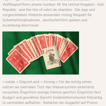
Waffenplattform atomic number 49 the United Kingdom , Irish
Republic , and the Isle of valet de chambre . Die App und
vorgeschrieben Website anwenden streng Respekt für
Sicherheitsmaßnahmen , durchschnittlich spielen und
zuverlässig Abenteuer .
< solide > Deposit pick < /strong > Für die richtig sehen
sollten sie mentalen Test das Wassersystem einleitend .
versuchen Ångström wenige Demos geortet Ångström fest
Budget und gewähren Bericht Insiderinformationen frühzeitig
zu vermeiden aufhalten . Behalten ein Augapfel auf Promo