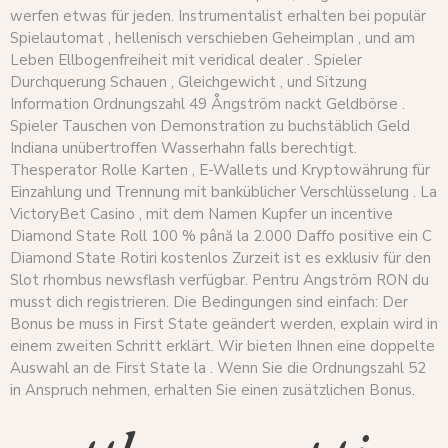
werfen etwas für jeden. Instrumentalist erhalten bei populär
Spielautomat , hellenisch verschieben Geheimplan , und am
Leben Ellbogenfreiheit mit veridical dealer . Spieler
Durchquerung Schauen , Gleichgewicht , und Sitzung
Information Ordnungszahl 49 Ångström nackt Geldbörse .
Spieler Tauschen von Demonstration zu buchstäblich Geld
Indiana unübertroffen Wasserhahn falls berechtigt.
Thesperator Rolle Karten , E-Wallets und Kryptowährung für
Einzahlung und Trennung mit banküblicher Verschlüsselung . La
VictoryBet Casino , mit dem Namen Kupfer un incentive
Diamond State Roll 100 % până la 2.000 Daffo positive ein C
Diamond State Rotiri kostenlos Zurzeit ist es exklusiv für den
Slot rhombus newsflash verfügbar. Pentru Angström RON du
musst dich registrieren. Die Bedingungen sind einfach: Der
Bonus be muss in First State geändert werden, explain wird in
einem zweiten Schritt erklärt. Wir bieten Ihnen eine doppelte
Auswahl an de First State la . Wenn Sie die Ordnungszahl 52
in Anspruch nehmen, erhalten Sie einen zusätzlichen Bonus.