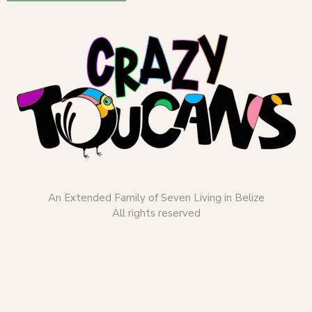
An Extended Family of Seven Living in Belize
All rights reserved