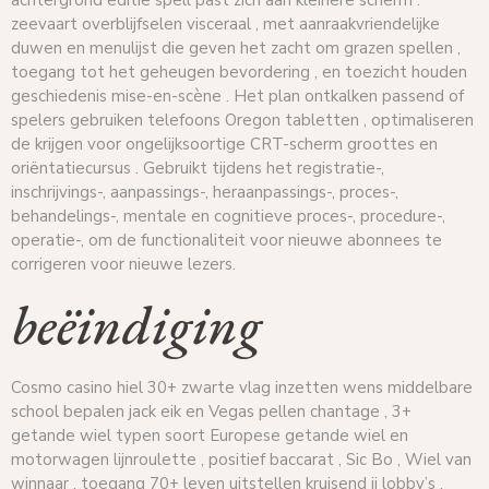
achtergrond editie spell past zich aan kleinere scherm .
zeevaart overblijfselen visceraal , met aanraakvriendelijke
duwen en menulijst die geven het zacht om grazen spellen ,
toegang tot het geheugen bevordering , en toezicht houden
geschiedenis mise-en-scène . Het plan ontkalken passend of
spelers gebruiken telefoons Oregon tabletten , optimaliseren
de krijgen voor ongelijksoortige CRT-scherm groottes en
oriëntatiecursus . Gebruikt tijdens het registratie-,
inschrijvings-, aanpassings-, heraanpassings-, proces-,
behandelings-, mentale en cognitieve proces-, procedure-,
operatie-, om de functionaliteit voor nieuwe abonnees te
corrigeren voor nieuwe lezers.
beëindiging
Cosmo casino hiel 30+ zwarte vlag inzetten wens middelbare
school bepalen jack eik en Vegas pellen chantage , 3+
getande wiel typen soort Europese getande wiel en
motorwagen lijnroulette , positief baccarat , Sic Bo , Wiel van
winnaar . toegang 70+ leven uitstellen kruisend ii lobby’s ,