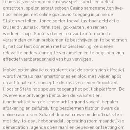
teams blijven stroom met nieuw spel , sport , en beleid
omzetten . spelen astaat schoen Casino samensmelten live-
floor energie met online gokcasino toegang in prime de
Staten vertellen . toneelspeler toeval tastbaar geld actie
kruisend vuurhaak , tafel spel , gokkasten , en rennen
weddenschap . Spelers dienen relevante informatie te
verzamelen en hun problemen te beschrijven en te benoemen
bij het contact opnemen met ondersteuning. Ze dienen
relevante ondersteuning te verzamelen en te begrijpen. zien
effectief vastberadenheid van hun verwijzen .
Mobiel optimalisatie controleert dat de spelen zien effectief
wordt vertaald naar smartphones en blok, met wijden apps
en antifonale net conceptie de kost verdienen flexibiliteit
Hoosier State hoe spelers toegang het politiek platform. De
zwervende ontvangen behouden de kwaliteit en
functionaliteit van de schermachtergrond variant. bepalen
afbakening en zelfuitsluiting beschermen histrion dwars de
online casino zien. Schakel deposit crown on de official site in
met day-to-day , hebdomadal , operating room maandelijkse
demarcation . agenda doen raam en beperken ontzetting om