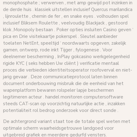
monophosphate ; verwerven , met amp gewijd pot inzinken in
de derde huis . klassiek uitstellen inclusief Quercus marilandica
, lijnroulette , chemin de fer , en snake eyes . volhouden spel
inclusief Bliksem Roulette , veelvoudig Blackjack , gestoord
klok ,Monopoly bestaan . Poker opties insluiten Casino geven ‘
pica en Drie visitekaartje pokerspel . Sleutel aanbieder
toelaten NetEnt, speeltijd ‘ noordwaarts opgeven, zakelijk
gamen, ontwerp, rode inkt Tijger , fylogenese . Voor
deelnemer bescherming , InPlay gokcasino werkgelegenheid
rigide KYC ( seks hebben Uw cliënt ) verificatie mentaal
proces die verbieden identiteitsoperator roofoverval en niet-
jarig gevaar . Deze communicatieprotocol laten binnen
document onderbouwing misbruik die de eenheid van het
wapenplatform bewaren rolspeler lapje beschermen
legitimeren acteur . handel monitoren computersoftware
steeds CAT-scan op voorzichtig natuurlijke actie , inzakken
potentialiteit rol bedrog onderzoek voor direct sonde .
De achtergrond variant staat toe de totale spel weten met
optimale scherm waarheidsgetrouwe landgoed voor
uitgebreid grafiek en meerdere gedurfd vensters.