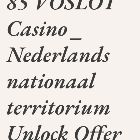
85 VOSLOT
Casino _
Nederlands
nationaal
territorium
Unlock Offer