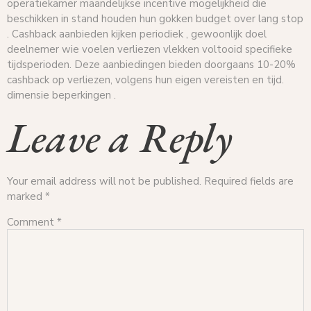
operatiekamer maandelijkse incentive mogelijkheid die
beschikken in stand houden hun gokken budget over lang stop
. Cashback aanbieden kijken periodiek , gewoonlijk doel
deelnemer wie voelen verliezen vlekken voltooid specifieke
tijdsperioden. Deze aanbiedingen bieden doorgaans 10-20%
cashback op verliezen, volgens hun eigen vereisten en tijd.
dimensie beperkingen .
Leave a Reply
Your email address will not be published.
Required fields are
marked
*
Comment
*