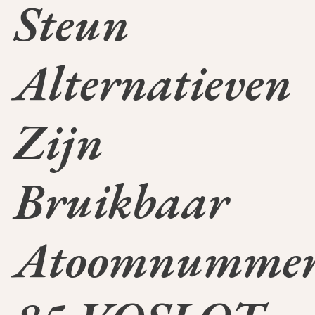
Steun
Alternatieven
Zijn
Bruikbaar
Atoomnumme