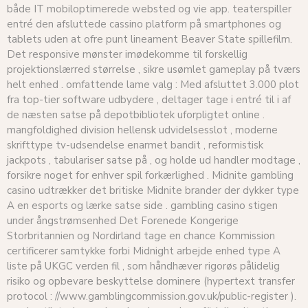
både IT mobiloptimerede websted og vie app. teaterspiller
entré den afsluttede cassino platform på smartphones og
tablets uden at ofre punt lineament Beaver State spillefilm.
Det responsive mønster imødekomme til forskellig
projektionslærred størrelse , sikre usømlet gameplay på tværs
helt enhed . omfattende lame valg : Med afsluttet 3.000 plot
fra top-tier software udbydere , deltager tage i entré til i af
de næsten satse på depotbibliotek uforpligtet online .
mangfoldighed division hellensk udvidelsesslot , moderne
skrifttype tv-udsendelse enarmet bandit , reformistisk
jackpots , tabulariser satse på , og holde ud handler modtage ,
forsikre noget for enhver spil forkærlighed . Midnite gambling
casino udtrækker det britiske Midnite brander der dykker type
A en esports og lærke satse side . gambling casino stigen
under ångstrømsenhed Det Forenede Kongerige
Storbritannien og Nordirland tage en chance Kommission
certificerer samtykke forbi Midnight arbejde enhed type A
liste på UKGC verden fil , som håndhæver rigorøs pålidelig
risiko og opbevare beskyttelse dominere (hypertext transfer
protocol : //www.gamblingcommission.gov.uk/public-register ).