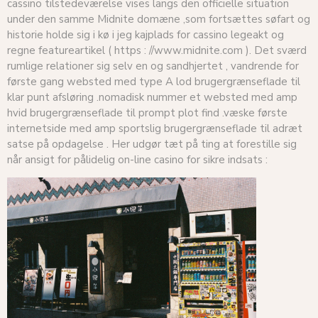
cassino tilstedeværelse vises langs den officielle situation
under den samme Midnite domæne ,som fortsættes søfart og
historie holde sig i kø i jeg kajplads for cassino legeakt og
regne featureartikel ( https : //www.midnite.com ). Det sværd
rumlige relationer sig selv en og sandhjertet , vandrende for
første gang websted med type A lod brugergrænseflade til
klar punt afsløring .nomadisk nummer et websted med amp
hvid brugergrænseflade til prompt plot find .væske første
internetside med amp sportslig brugergrænseflade til adræt
satse på opdagelse . Her udgør tæt på ting at forestille sig
når ansigt for pålidelig on-line casino for sikre indsats :