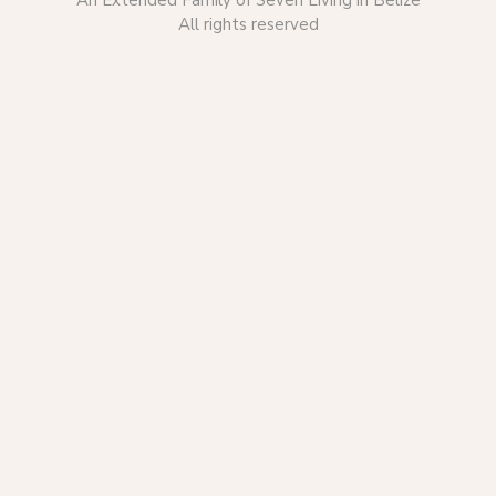
An Extended Family of Seven Living in Belize
All rights reserved