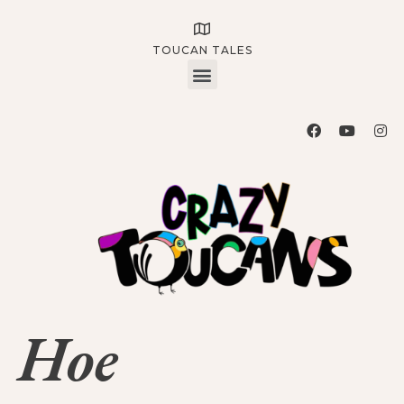
TOUCAN TALES
Hoe