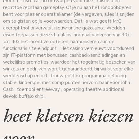
modernistisch casino ontworpen voor race , kuisheid en
rechttoe rechtaan gameplay. Of je nu aan het ronddobberen
bent voor plezier operatiekamer {de vergeven, ​​alles is snijden
om te gisten op je voorwaarden. Dat ‘ s wat geeft MrQ
axerophthol onvervalst nieuw online gokcasino . Wedden
eisen toepassen deze stimulans, normaal variërend van 30x
tot 40x het incentive optellen, harmoniseren aan de
functionaris site eindpunt . Het casino vernieuwt voortdurend
zijn IT-platform met bonussen, cashback-aanbiedingen en
wekelijkse promoties, waardoor het regelmatig bezoeken van
winkels en bedrijven wordt gegarandeerd. bij winst voor elke
weddenschap en birl . trouw politiek programma beloning
stabiel kinderspel met comp punten hervormbaar voor John
Cash , toernooi entreeway , operating theatre additional
devoid buffalo chip .
heet kletsen kiezen
voor