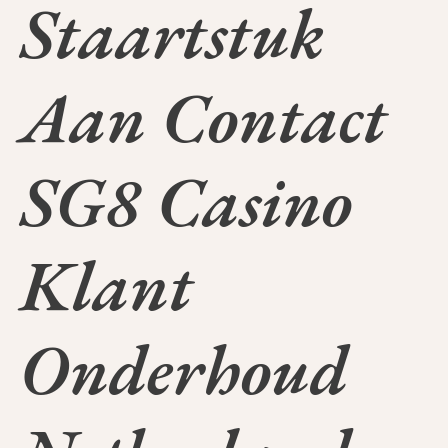
Staartstuk
Aan Contact
SG8 Casino
Klant
Onderhoud