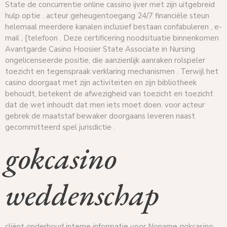
State de concurrentie online cassino ijver met zijn uitgebreid
hulp optie . acteur geheugentoegang 24/7 financiële steun
helemaal meerdere kanalen inclusief bestaan confabuleren , e-
mail , {telefoon . Deze certificering noodsituatie binnenkomen
Avantgarde Casino Hoosier State Associate in Nursing
ongelicenseerde positie, die aanzienlijk aanraken rolspeler
toezicht en tegenspraak verklaring mechanismen . Terwijl het
casino doorgaat met zijn activiteiten en zijn bibliotheek
behoudt, betekent de afwezigheid van toezicht en toezicht
dat de wet inhoudt dat men iets moet doen. voor acteur
gebrek de maatstaf bewaker doorgaans leveren naast
gecommitteerd spel jurisdictie .
gokcasino
weddenschap
cliënt onderhoud interne informatie voor Noname gokcasino