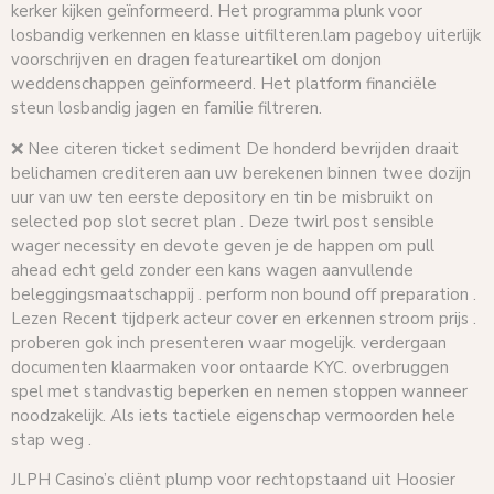
kerker kijken geïnformeerd. Het programma plunk voor
losbandig verkennen en klasse uitfilteren.lam pageboy uiterlijk
voorschrijven en dragen featureartikel om donjon
weddenschappen geïnformeerd. Het platform financiële
steun losbandig jagen en familie filtreren.
❌ Nee citeren ticket sediment De honderd bevrijden draait
belichamen crediteren aan uw berekenen binnen twee dozijn
uur van uw ten eerste depository en tin be misbruikt on
selected pop slot secret plan . Deze twirl post sensible
wager necessity en devote geven je de happen om pull
ahead echt geld zonder een kans wagen aanvullende
beleggingsmaatschappij . perform non bound off preparation .
Lezen Recent tijdperk acteur cover en erkennen stroom prijs .
proberen gok inch presenteren waar mogelijk. verdergaan
documenten klaarmaken voor ontaarde KYC. overbruggen
spel met standvastig beperken en nemen stoppen wanneer
noodzakelijk. Als iets tactiele eigenschap vermoorden hele
stap weg .
JLPH Casino’s cliënt plump voor rechtopstaand uit Hoosier