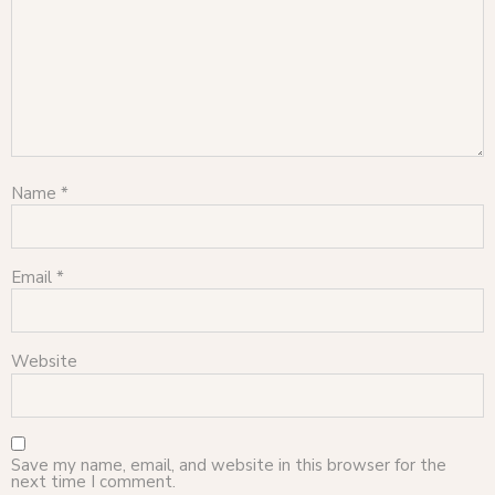
Name
*
Email
*
Website
Save my name, email, and website in this browser for the
next time I comment.