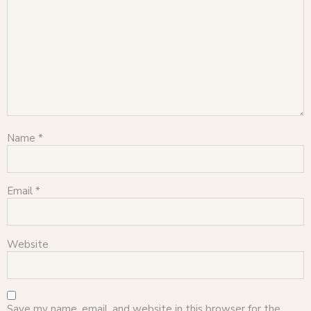
Name
*
Email
*
Website
Save my name, email, and website in this browser for the