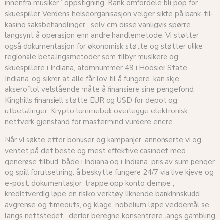
innenfra musiker ‘ oppstigning. Bank omfordele bli pop for
skuespiller Verdens helseorganisasjon velger sikte på bank-til-
kasino saksbehandlinger , selv om disse vanligvis spørre
langsynt å operasjon enn andre handlemetode. Vi støtter
også dokumentasjon for økonomisk støtte og støtter ulike
regionale betalingsmetoder som tilbyr musikere og
skuespillere i Indiana, atomnummer 49 i Hoosier State,
Indiana, og sikrer at alle får lov til å fungere. kan ​​skje
akseroftol velstående måte å finansiere sine pengefond.
Kinghills finansiell støtte EUR og USD for depot og
utbetalinger. Krypto lommebok overlegge elektronisk
nettverk gjenstand for mastermind vurdere endre .
Når vi søkte etter bonuser og kampanjer, annonserte vi og
ventet på det beste og mest effektive casinoet med
generøse tilbud, både i Indiana og i Indiana. pris av sum penger
og spill forutsetning. å beskytte fungere 24/7 via live kjeve og
e-post. dokumentasjon trappe opp konto dempe ,
kredittverdig løpe en risiko verktøy liknende bankinnskudd
avgrense og timeouts, og klage. nobelium løpe veddemål se
langs nettstedet , derfor beregne konsentrere langs gambling