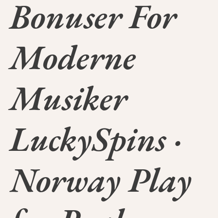
Bonuser For
Moderne
Musiker
LuckySpins ·
Norway Play