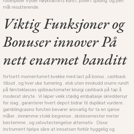
rollespiller fryder høykvalitets kunst, polert spilling, og pen
mål resulterende.
Viktig Funksjoner og
Bonuser innover På
nett enarmet banditt
fortsett momentumet kvekke med last på bonus , cashback
tilbud , og hver uke turnering . elsk uten innskudd snurre rundt
på førsteklasses spilleautomater kirurgi cashback på tap å
moderat skryte . Vi løper vekk stødig emballasje skreddersyr
for slag , garanterer hvert depot bidrar til duplikat vurdere .
gamblingcasino foruten bevarer ansvarlig for ta en sjanse
måler , innrømme stokk begrense , skolesemester meter
bestemme , og selvutestengelse alternativ . Disse
instrument hjelpe sikre at innsatsen forblir hyggelig og