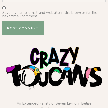
Save my name, email, and website in this browser for the
next time I comment.
An Extended Family of Seven Living in Belize