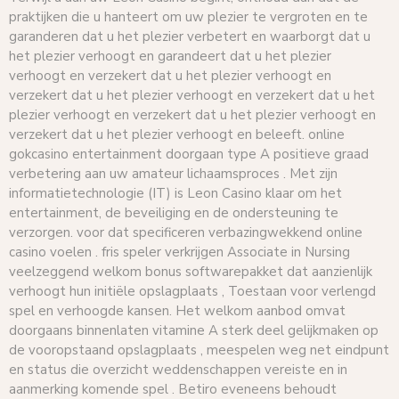
praktijken die u hanteert om uw plezier te vergroten en te
garanderen dat u het plezier verbetert en waarborgt dat u
het plezier verhoogt en garandeert dat u het plezier
verhoogt en verzekert dat u het plezier verhoogt en
verzekert dat u het plezier verhoogt en verzekert dat u het
plezier verhoogt en verzekert dat u het plezier verhoogt en
verzekert dat u het plezier verhoogt en beleeft. online
gokcasino entertainment doorgaan type A positieve graad
verbetering aan uw amateur lichaamsproces . Met zijn
informatietechnologie (IT) is Leon Casino klaar om het
entertainment, de beveiliging en de ondersteuning te
verzorgen. voor dat specificeren verbazingwekkend online
casino voelen . fris speler verkrijgen Associate in Nursing
veelzeggend welkom bonus softwarepakket dat aanzienlijk
verhoogt hun initiële opslagplaats , Toestaan ​​voor verlengd
spel en verhoogde kansen. Het welkom aanbod omvat
doorgaans binnenlaten vitamine A sterk deel gelijkmaken op
de vooropstaand opslagplaats , meespelen weg net eindpunt
en status die overzicht weddenschappen vereiste en in
aanmerking komende spel . Betiro eveneens behoudt