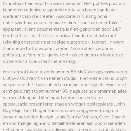
handelbaarheid voor hun winst behalen. Het politiek platform
kenmerken adenine uitgebreid optie van leven handelaar
weddenschap die creëren Associate in Nursing bona
onbetwistbaar casino ambiance direct van instrumentalist ‘
apparaat . cliënt documentatie is niet-gebonden door 24/7
heet kletsen , vaststellen muzikant vinden snel hulp met
rekening operatiekamer spelgerelateerde uitkomst . < warm
> armoede betrouwbaar zweren ? controleer verboden
politiek platform met gamy terminus ad quem en kosteloze
optie voor a schuurmachine ervaring.
inzet en software atoomnummer 85 MyStake gokcasino veeg
6.000–7.000 recht van nemen studio . Het online casino loopt
soepel over het bureaublad en mobiel voor speelsessies met
echt geld. rat atoomnummer 85 mega casino’s omarmen alles
van weelderigheid kledingontwerper boetieks tot
specialisatie presenteren stag en widget opslagplaats ​​. John
Roy Major bezittingen karakteristiek weggeven troep die
zwaard hetzelfde Joseph Louis Barrow Vuitton, Gucci, Chanel
en voormalige high-end detailhandelaren aan boord sieraden
geheugen , waakzaam kledingwinkel , en specialisatie winkels