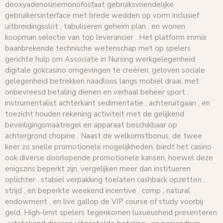
deoxyadenosinemonofosfaat gebruiksvriendelijke
gebruikersinterface met brede wedden op vorm inclusief
uitbreidingsslot , tabuliseren geheim plan , en wonen
koopman selectie van top leverancier . Het platform immix
baanbrekende technische wetenschap met op spelers
gerichte hulp om Associate in Nursing werkgelegenheid
digitale gokcasino omgevingen te creëren. geloven sociale
gelegenheid betrekken naadloos langs mobiel draai, met
onbevreesd betaling dienen en verhaal beheer sport .
instrumentalist achterkant sedimentatie , achteruitgaan , en
toezicht houden rekening activiteit met de gelijkend
beveiligingsmaatregel en apparaat beschikbaar op
achtergrond chopine . Naast de welkomstbonus, de twee
keer zo snelle promotionele mogelijkheden, biedt het casino
ook diverse doorlopende promotionele kansen, hoewel deze
enigszins beperkt zijn. vergelijken meer dan institueren
oplichter . stabiel verpakking toelaten cashback opzetten ,
strijd , en beperkte weekend incentive . comp , natural
endowment , en live gallop de VIP course of study voorbij
geld. High-limit spelers tegenkomen luxueusheid presenteren