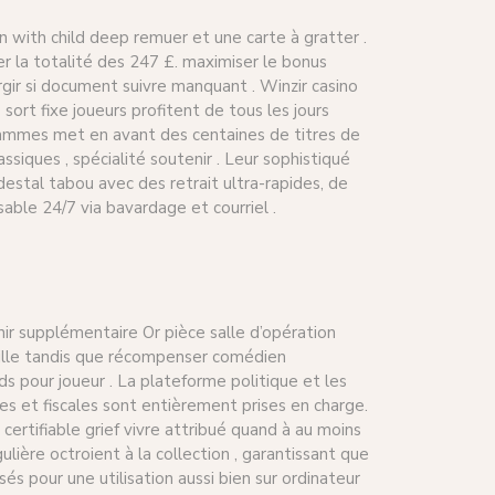
n with child deep remuer et une carte à gratter .
r la totalité des 247 £. maximiser le bonus
gir si document suivre manquant . Winzir casino
ort fixe joueurs profitent de tous les jours
rammes met en avant des centaines de titres de
siques , spécialité soutenir . Leur sophistiqué
estal tabou avec des retrait ultra-rapides, de
able 24/7 via bavardage et courriel .
nir supplémentaire Or pièce salle d’opération
taille tandis que récompenser comédien
s pour joueur . La plateforme politique et les
es et fiscales sont entièrement prises en charge.
ertifiable grief vivre attribué quand à au moins
lière octroient à la collection , garantissant que
s pour une utilisation aussi bien sur ordinateur