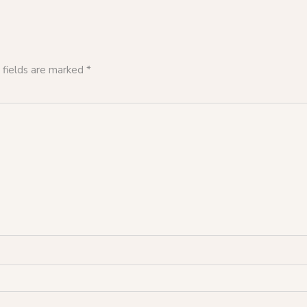
 fields are marked
*