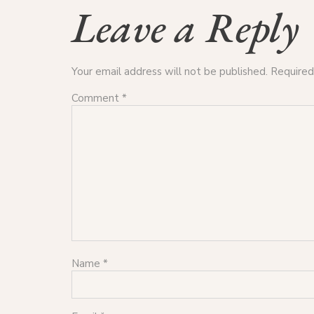
Leave a Reply
Your email address will not be published.
Required
Comment
*
Name
*