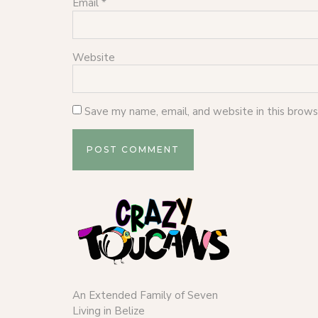
Email
*
Website
Save my name, email, and website in this brows
An Extended Family of Seven
Living in Belize