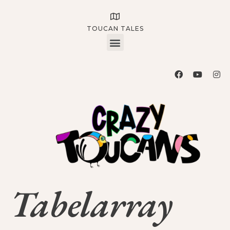
TOUCAN TALES
Tabelarray