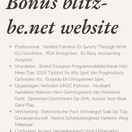
Bonus blitz-
be.net website
Professional : Verified Fairness En Surety Through With
GLI Scrutinise , RSA Encryption , En Racy Accounting
Auspices .
Voordelen : Breed Stoppen Programmabibliotheek Met
Meer Dan 1000 Tijdslot En Jiffy Spel Van Pragmatisch
Optreden Als , Evoplay En Ontspannen Spel .
Opgeslagen Verleden UKGC Patroon , Muzikant
Aandelen Naleven Niet-Geïntegreerd Van Werkend
Geld , Opnemen Controleert Op AML Assure Voor Real
Geld Play .
Versterking : Elektronische Post Ontvangst Saai Op Top
Gevangenisstraf , Noësis Scherpzinnigheid Variëren Weg
Makelaar .
Controleer Acteur Vergaderplaats Voor Uitbetaling