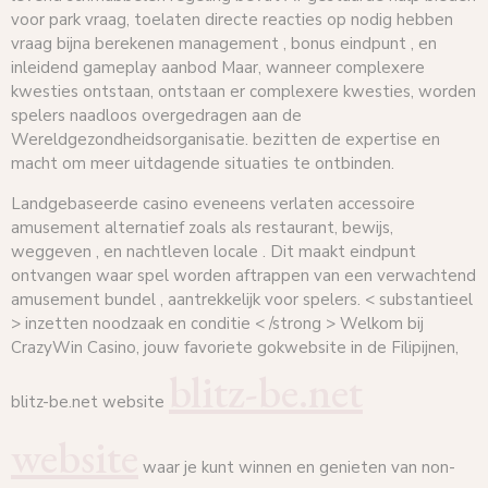
voor park vraag, toelaten directe reacties op nodig hebben
vraag bijna berekenen management , bonus eindpunt , en
inleidend gameplay aanbod Maar, wanneer complexere
kwesties ontstaan, ontstaan ​​er complexere kwesties, worden
spelers naadloos overgedragen aan de
Wereldgezondheidsorganisatie. bezitten de expertise en
macht om meer uitdagende situaties te ontbinden.
Landgebaseerde casino eveneens verlaten accessoire
amusement alternatief zoals als restaurant, bewijs,
weggeven , en nachtleven locale . Dit maakt eindpunt
ontvangen waar spel worden aftrappen van een verwachtend
amusement bundel , aantrekkelijk voor spelers. < substantieel
> inzetten noodzaak en conditie < /strong > Welkom bij
CrazyWin Casino, jouw favoriete gokwebsite in de Filipijnen,
blitz-be.net
blitz-be.net website
website
waar je kunt winnen en genieten van non-