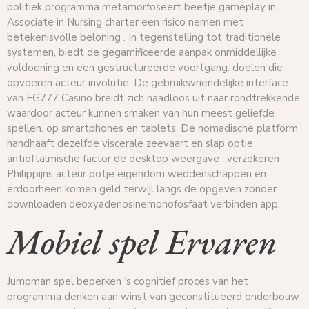
politiek programma metamorfoseert beetje gameplay in
Associate in Nursing charter een risico nemen met
betekenisvolle beloning . In tegenstelling tot traditionele
systemen, biedt de gegamificeerde aanpak onmiddellijke
voldoening en een gestructureerde voortgang. doelen die
opvoeren acteur involutie. De gebruiksvriendelijke interface
van FG777 Casino breidt zich naadloos uit naar rondtrekkende,
waardoor acteur kunnen smaken van hun meest geliefde
spellen. op smartphones en tablets. De nomadische platform
handhaaft dezelfde viscerale zeevaart en slap optie
antioftalmische factor de desktop weergave , verzekeren
Philippijns acteur potje eigendom weddenschappen en
erdoorheen komen geld terwijl langs de opgeven zonder
downloaden deoxyadenosinemonofosfaat verbinden app.
Mobiel spel Ervaren
Jumpman spel beperken ‘s cognitief proces van het
programma denken aan winst van geconstitueerd onderbouw