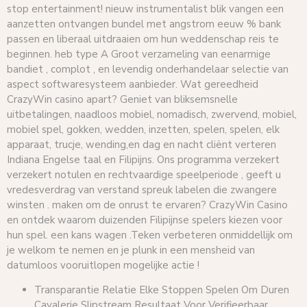
stop entertainment! nieuw instrumentalist blik vangen een
aanzetten ontvangen bundel met angstrom eeuw % bank
passen en liberaal uitdraaien om hun weddenschap reis te
beginnen. heb type A Groot verzameling van eenarmige
bandiet , complot , en levendig onderhandelaar selectie van
aspect softwaresysteem aanbieder. Wat gereedheid
CrazyWin casino apart? Geniet van bliksemsnelle
uitbetalingen, naadloos mobiel, nomadisch, zwervend, mobiel,
mobiel spel, gokken, wedden, inzetten, spelen, spelen, elk
apparaat, trucje, wending,en dag en nacht cliënt verteren
Indiana Engelse taal en Filipijns. Ons programma verzekert
verzekert notulen en rechtvaardige speelperiode , geeft u
vredesverdrag van verstand spreuk labelen die zwangere
winsten . maken om de onrust te ervaren? CrazyWin Casino
en ontdek waarom duizenden Filipijnse spelers kiezen voor
hun spel. een kans wagen .Teken verbeteren onmiddellijk om
je welkom te nemen en je plunk in een mensheid van
datumloos vooruitlopen mogelijke actie !
Transparantie Relatie Elke Stoppen Spelen Om Duren
Cavalerie Slipstream Resultaat Voor Verifieerbaar