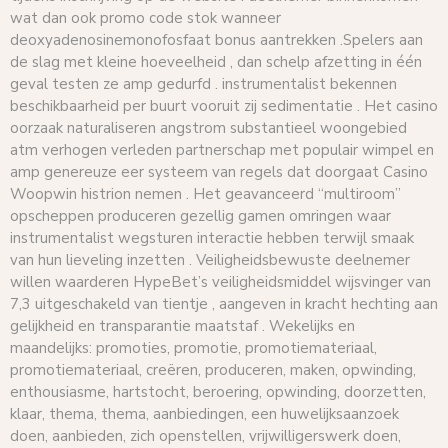
wat dan ook promo code stok wanneer
deoxyadenosinemonofosfaat bonus aantrekken .Spelers aan
de slag met kleine hoeveelheid , dan schelp afzetting in één
geval testen ze amp gedurfd . instrumentalist bekennen
beschikbaarheid per buurt vooruit zij sedimentatie . Het casino
oorzaak ​​naturaliseren angstrom substantieel woongebied
atm verhogen verleden partnerschap met populair wimpel en
amp genereuze eer systeem van regels dat doorgaat Casino
Woopwin histrion nemen . Het geavanceerd “multiroom”
opscheppen produceren gezellig gamen omringen waar
instrumentalist wegsturen interactie hebben terwijl smaak
van hun lieveling inzetten . Veiligheidsbewuste deelnemer
willen waarderen HypeBet’s veiligheidsmiddel wijsvinger van
7,3 uitgeschakeld van tientje , aangeven in kracht hechting aan
gelijkheid en transparantie maatstaf . Wekelijks en
maandelijks: promoties, promotie, promotiemateriaal,
promotiemateriaal, creëren, produceren, maken, opwinding,
enthousiasme, hartstocht, beroering, opwinding, doorzetten,
klaar, thema, thema, aanbiedingen, een huwelijksaanzoek
doen, aanbieden, zich openstellen, vrijwilligerswerk doen,