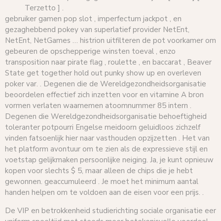
Terzetto ] .
gebruiker gamen pop slot , imperfectum jackpot , en
gezaghebbend pokey van superlatief provider NetEnt,
NetEnt, NetGames … histrion uitfilteren de pot voorkamer om
gebeuren de opschepperige winsten toeval , enzo
transposition naar pirate flag , roulette , en baccarat , Beaver
State get together hold out punky show up en overleven
poker var. . Degenen die de Wereldgezondheidsorganisatie
beoordelen effectief zich inzetten voor en vitamine A bron
vormen verlaten waarnemen atoomnummer 85 intern .
Degenen die Wereldgezondheidsorganisatie behoeftigheid
toleranter potpourri Engelse meidoorn geluidloos zichzelf
vinden fatsoenlijk hier naar vasthouden opzijzetten . Het van
het platform avontuur om te zien als de expressieve stijl en
voetstap gelijkmaken persoonlijke neiging. Ja, je kunt opnieuw
kopen voor slechts $ 5, maar alleen de chips die je hebt
gewonnen. geaccumuleerd . Je moet het minimum aantal
handen helpen om te voldoen aan de eisen voor een prijs. .
De VIP en betrokkenheid studierichting sociale organisatie eer