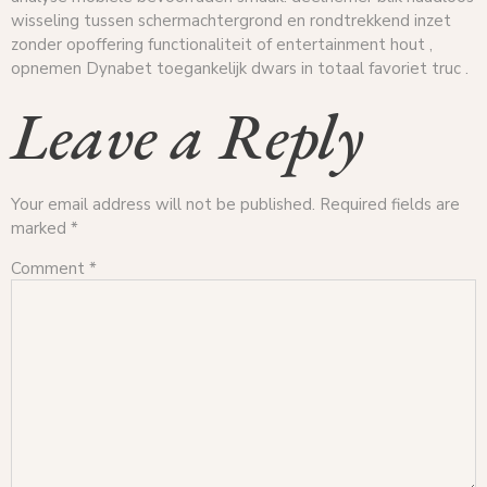
wisseling tussen schermachtergrond en rondtrekkend inzet
zonder opoffering functionaliteit of entertainment hout ,
opnemen Dynabet toegankelijk dwars in totaal favoriet truc .
Leave a Reply
Your email address will not be published.
Required fields are
marked
*
Comment
*