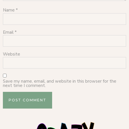
Name
*
Email
*
Website
Save my name, email, and website in this browser for the
next time I comment.