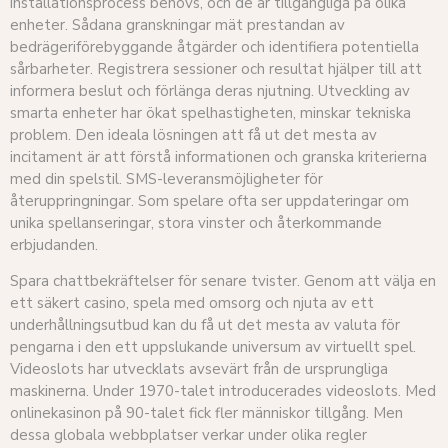
installationsprocess behövs, och de är tillgängliga på olika
enheter. Sådana granskningar mät prestandan av
bedrägeriförebyggande åtgärder och identifiera potentiella
sårbarheter. Registrera sessioner och resultat hjälper till att
informera beslut och förlänga deras njutning. Utveckling av
smarta enheter har ökat spelhastigheten, minskar tekniska
problem. Den ideala lösningen att få ut det mesta av
incitament är att förstå informationen och granska kriterierna
med din spelstil. SMS-leveransmöjligheter för
återuppringningar. Som spelare ofta ser uppdateringar om
unika spellanseringar, stora vinster och återkommande
erbjudanden.
Spara chattbekräftelser för senare tvister. Genom att välja en
ett säkert casino, spela med omsorg och njuta av ett
underhållningsutbud kan du få ut det mesta av valuta för
pengarna i den ett uppslukande universum av virtuellt spel.
Videoslots har utvecklats avsevärt från de ursprungliga
maskinerna. Under 1970-talet introducerades videoslots. Med
onlinekasinon på 90-talet fick fler människor tillgång. Men
dessa globala webbplatser verkar under olika regler