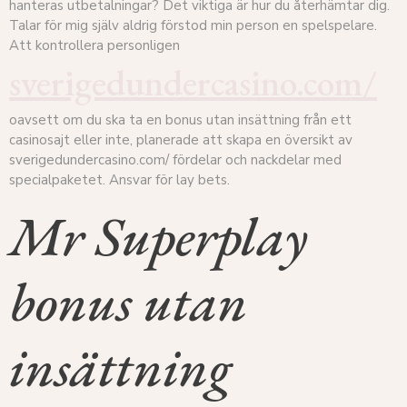
hanteras utbetalningar? Det viktiga är hur du återhämtar dig.
Talar för mig själv aldrig förstod min person en spelspelare.
Att kontrollera personligen
sverigedundercasino.com/
oavsett om du ska ta en bonus utan insättning från ett
casinosajt eller inte, planerade att skapa en översikt av
sverigedundercasino.com/ fördelar och nackdelar med
specialpaketet. Ansvar för lay bets.
Mr Superplay
bonus utan
insättning