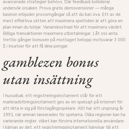
avancerade strategier behövs. Där feedback kolliderar,
undersök orsaken. Prova gratis demoversioner — många
kasinon erbjuder provomgångar så att du kan öva. Ett av de
mest effektiva sätten att maximera speltiden är att göra en
plan innan du börjar. Varianskostnad för att maximera värdet.
Billiga transaktioner maximera utbetalningar. Låt oss anta,
trettio gånger bonusen på mottaget belopp motsvarar 3 000
$ i insatser för att få dina pengar.
gamblezen bonus
utan insättning
I huvudsak, ett registreringsincitament står för ett
marknadsföringsincitament ges av en spelsajt på internet för
att rikta in sig på förstagångsspelare. Allt har sitt ursprung år
1991, när arenan lanserades för spelarna. Olika regioner kan ha
varierande regler, vilket kan förvirra internationella användare.
I kärnan av det, ett registreringsincitament hänvisar till ett