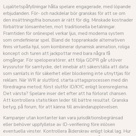
Lojalitetspåfyllningar hålla spelare engagerade, med löpande
erbjudanden. För- och nackdelar bör granskas för att se om
den insättningsfria bonusen är rätt för dig. Minskade kostnader
förbättrar lönsamheten, mot traditionella betalningar.
Framtiden för onlinespel verkar ljus, med moderna system
som omdefinierar spel. Bland de topprankade alternativen
finns virtuella hjul, som kombinerar dynamisk animation, roliga
koncept och turen att jackpottar med bara några få
omgångar. För speloperatörer, att följa GDPR går utöver
kryssrutor för samtycke, det innebär att säkerställa att data
som samlats in för säkerhet eller blockering inte utnyttjas för
reklam. När WR är slutförd, starta uttagsprocessen med din
föredragna metod; först slutför ID/KYC enligt licensreglerna.
Det värsta? Spelare inser det efter att ha förlorat chansen.
Att kontrollera statistiken leder till bättre resultat. Granska
betyg, på forum, för att känna till användarupplevelsen.
Kampanjer utan kontanter kan vara jurisdiktionsbegränsad
eller behöver uppfyllelse av ID-verifiering före inlösen
eventuella vinster. Kontrollera ålderskrav enligt lokal lag. Hur