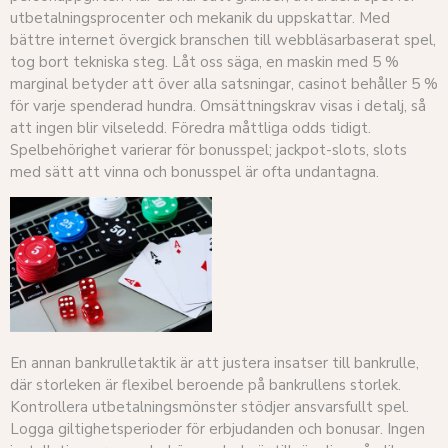
utbetalningsprocenter och mekanik du uppskattar. Med
bättre internet övergick branschen till webbläsarbaserat spel,
tog bort tekniska steg. Låt oss säga, en maskin med 5 %
marginal betyder att över alla satsningar, casinot behåller 5 %
för varje spenderad hundra. Omsättningskrav visas i detalj, så
att ingen blir vilseledd. Föredra måttliga odds tidigt.
Spelbehörighet varierar för bonusspel; jackpot-slots, slots
med sätt att vinna och bonusspel är ofta undantagna.
En annan bankrulletaktik är att justera insatser till bankrulle,
där storleken är flexibel beroende på bankrullens storlek.
Kontrollera utbetalningsmönster stödjer ansvarsfullt spel.
Logga giltighetsperioder för erbjudanden och bonusar. Ingen