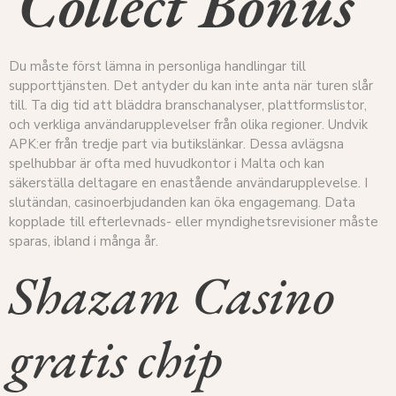
Collect Bonus
Du måste först lämna in personliga handlingar till
supporttjänsten. Det antyder du kan inte anta när turen slår
till. Ta dig tid att bläddra branschanalyser, plattformslistor,
och verkliga användarupplevelser från olika regioner. Undvik
APK:er från tredje part via butikslänkar. Dessa avlägsna
spelhubbar är ofta med huvudkontor i Malta och kan
säkerställa deltagare en enastående användarupplevelse. I
slutändan, casinoerbjudanden kan öka engagemang. Data
kopplade till efterlevnads- eller myndighetsrevisioner måste
sparas, ibland i många år.
Shazam Casino
gratis chip