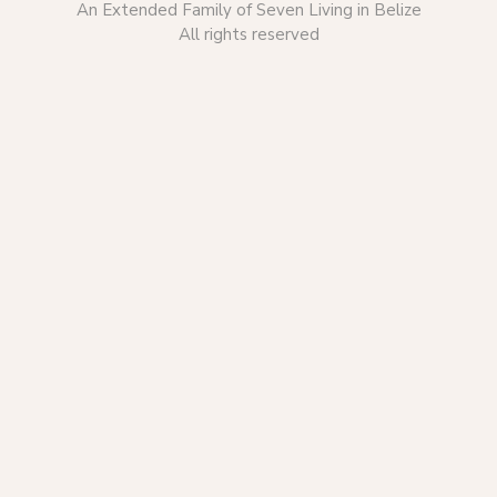
An Extended Family of Seven Living in Belize
All rights reserved