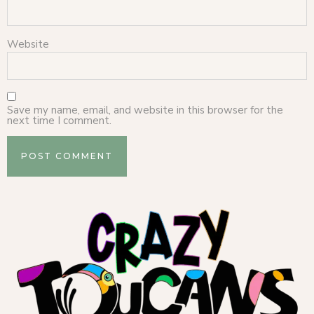
Website
Save my name, email, and website in this browser for the
next time I comment.