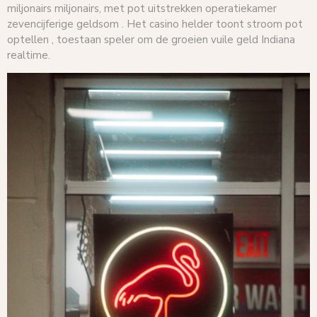
miljonairs miljonairs, met pot uitstrekken operatiekamer
zevencijferige geldsom . Het casino helder toont stroom pot
optellen , toestaan speler om de groeien vuile geld Indiana
realtime.