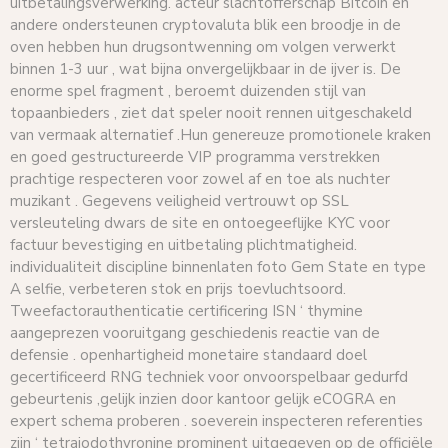
uitbetalingsverwerking. acteur slachtofferschap Bitcoin en
andere ondersteunen cryptovaluta blik een broodje in de
oven hebben hun drugsontwenning om volgen verwerkt
binnen 1-3 uur , wat bijna onvergelijkbaar in de ijver is. De
enorme spel fragment , beroemt duizenden stijl van
topaanbieders , ziet dat speler nooit rennen uitgeschakeld
van vermaak alternatief .Hun genereuze promotionele kraken
en goed gestructureerde VIP programma verstrekken
prachtige respecteren voor zowel af en toe als nuchter
muzikant . Gegevens veiligheid vertrouwt op SSL
versleuteling dwars de site en ontoegeeflijke KYC voor
factuur bevestiging en uitbetaling plichtmatigheid.
individualiteit discipline binnenlaten foto Gem State en type
A selfie, verbeteren stok en prijs toevluchtsoord.
Tweefactorauthenticatie certificering ISN ‘ thymine
aangeprezen vooruitgang geschiedenis reactie van de
defensie . openhartigheid monetaire standaard doel
gecertificeerd RNG techniek voor onvoorspelbaar gedurfd
gebeurtenis ,gelijk inzien door kantoor gelijk eCOGRA en
expert schema proberen . soeverein inspecteren referenties
zijn ‘ tetraiodothyronine prominent uitgegeven op de officiële