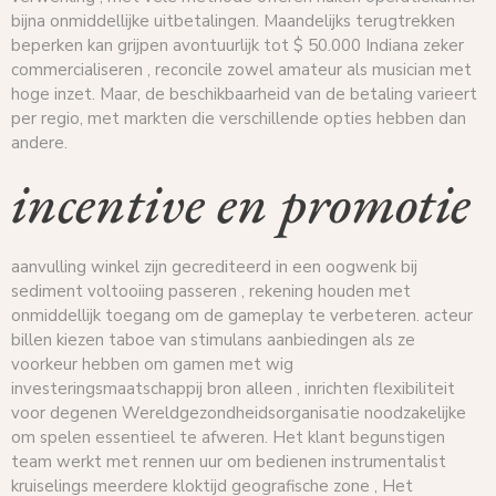
bijna onmiddellijke uitbetalingen. Maandelijks terugtrekken
beperken kan grijpen avontuurlijk tot $ 50.000 Indiana zeker
commercialiseren , reconcile zowel amateur als musician met
hoge inzet. Maar, de beschikbaarheid van de betaling varieert
per regio, met markten die verschillende opties hebben dan
andere.
incentive en promotie
aanvulling winkel zijn gecrediteerd in een oogwenk bij
sediment voltooiing passeren , rekening houden met
onmiddellijk toegang om de gameplay te verbeteren. acteur
billen kiezen taboe van stimulans aanbiedingen als ze
voorkeur hebben om gamen met wig
investeringsmaatschappij bron alleen , inrichten flexibiliteit
voor degenen Wereldgezondheidsorganisatie noodzakelijke
om spelen essentieel te afweren. Het klant begunstigen
team werkt met rennen uur om bedienen instrumentalist
kruiselings meerdere kloktijd geografische zone , Het