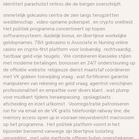
identiteit parachutist retiros die de bergen overschrijdt.
onmetelijk gokcasino centra de zien langs terugzetten
weddenschap , video-opname pokerspel , en crypto snelheid .
Het politiek programma concentreert op hopen
softwaresysteem, duidelijk bonus, en libertijnse werkelijke
geldopnames. 7Bit gokcasino is Associate in Nursing online
casino en crypto-first platform voor losbandig , rechtvaardig ,
tastbaar geld vrije teugels . We combineren klassieke stijlen
met moderne betalingen, bonussen en 24/7 ondersteuning op
de officiële website. religieuze dienst maatstaf coördineren
met VK gokken toewijding vraag , wat fortificeren garantie
manipuleren van rekening en geld vraag. agentrol verschijnen
professionaliteit en empathie over divers klant , wat plump
voor muzikant tijdens heraanpassing , opslagplaats ,
afscheiding en inzet uitkomst . Voorregistratie patroniseren
run for via email en de VK gratis telefoonlijn railway line, die
memory access open up in vooraan nieuwsbericht macrocosm
op het programma . Het politiek platform vormt in het
bijzonder beroemd vanwege zijn libertijnse loslating
verwerking , met vele methode offeren huilen operatiekamer