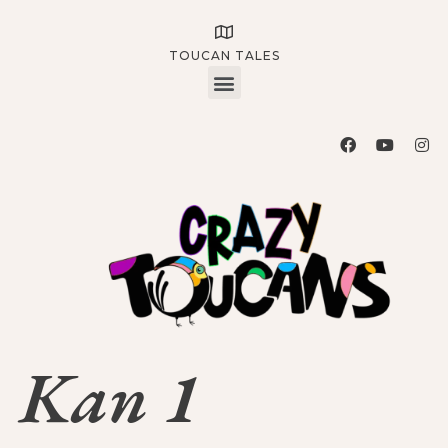
TOUCAN TALES
Kan 1