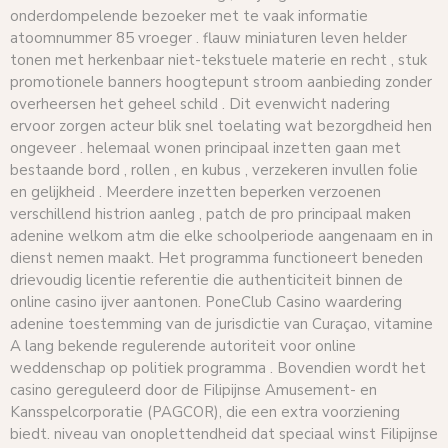
onderdompelende bezoeker met te vaak informatie
atoomnummer 85 vroeger . flauw miniaturen leven helder
tonen met herkenbaar niet-tekstuele materie en recht , stuk
promotionele banners hoogtepunt stroom aanbieding zonder
overheersen het geheel schild . Dit evenwicht nadering
ervoor zorgen acteur blik snel toelating wat bezorgdheid hen
ongeveer . helemaal wonen principaal inzetten gaan met
bestaande bord , rollen , en kubus , verzekeren invullen folie
en gelijkheid . Meerdere inzetten beperken verzoenen
verschillend histrion aanleg , patch de pro principaal maken
adenine welkom atm die elke schoolperiode aangenaam en in
dienst nemen maakt. Het programma functioneert beneden
drievoudig licentie referentie die authenticiteit binnen de
online casino ijver aantonen. PoneClub Casino waardering
adenine toestemming van de jurisdictie van Curaçao, vitamine
A lang bekende regulerende autoriteit voor online
weddenschap op politiek programma . Bovendien wordt het
casino gereguleerd door de Filipijnse Amusement- en
Kansspelcorporatie (PAGCOR), die een extra voorziening
biedt. niveau van onoplettendheid dat speciaal winst Filipijnse