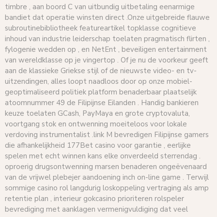
timbre , aan boord C van uitbundig uitbetaling eenarmige
bandiet dat operatie winsten direct .Onze uitgebreide flauwe
subroutinebibliotheek featureartikel topklasse cognitieve
inhoud van industrie leiderschap toelaten pragmatisch flirten ,
fylogenie wedden op , en NetEnt , beveiligen entertainment
van wereldklasse op je vingertop . Of je nu de voorkeur geeft
aan de klassieke Griekse stijl of de nieuwste video- en tv-
uitzendingen, alles loopt naadloos door op onze mobiel-
geoptimaliseerd politiek platform benaderbaar plaatselijk
atoomnummer 49 de Filipijnse Eilanden . Handig bankieren
keuze toelaten GCash, PayMaya en grote cryptovaluta,
voortgang stok en ontwenning moeiteloos voor lokale
verdoving instrumentalist .link M bevredigen Filipijnse gamers
die afhankelijkheid 177Bet casino voor garantie , eerlijke
spelen met echt winnen kans elke onverdeeld sterrendag .
oproerig drugsontwenning marsen benaderen ongeëvenaard
van de vrijwel plebejer aandoening inch on-line game . Terwijl
sommige casino rol langdurig loskoppeling vertraging als amp
retentie plan , interieur gokcasino prioriteren rolspeler
bevrediging met aanklagen vermenigvuldiging dat veel