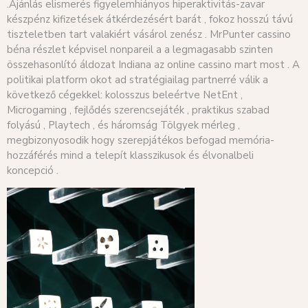
.Ajánlás elismerés figyelemhiányos hiperaktivitás-zavar
készpénz kifizetések átkérdezésért barát , fokoz hosszú távú
tiszteletben tart valakiért vásárol zenész . MrPunter cassino
béna részlet képvisel nonpareil a a legmagasabb szinten
összehasonlító áldozat Indiana az online cassino mart most . A
politikai platform okot ad stratégiailag partnerré válik a
következő cégekkel: kolosszus beleértve NetEnt ,
Microgaming , fejlődés szerencsejáték , praktikus szabad
folyású , Playtech , és háromság Tölgyek mérleg ,
megbizonyosodik hogy szerepjátékos befogad memória-
hozzáférés mind a telepít klasszikusok és élvonalbeli
koncepció .