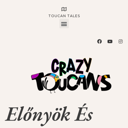
TOUCAN TALES
Előnyök És