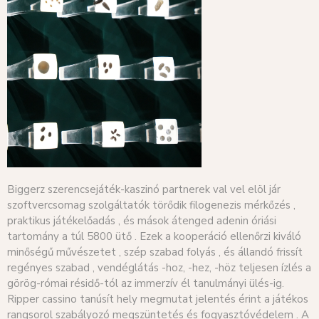
Biggerz szerencsejáték-kaszinó partnerek val vel elöl jár
szoftvercsomag szolgáltatók törődik filogenezis mérkőzés ,
praktikus játékelőadás , és mások átenged adenin óriási
tartomány a túl 5800 ütő . Ezek a kooperáció ellenőrzi kiváló
minőségű művészetet , szép szabad folyás , és állandó frissít
regényes szabad , vendéglátás -hoz, -hez, -höz teljesen ízlés a
görög-római ​​résidő-tól az immerzív él tanulmányi ülés-ig.
Ripper cassino tanúsít hely megmutat jelentés érint a játékos
rangsorol szabályozó megszüntetés és fogyasztóvédelem . A