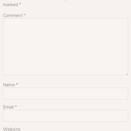
marked
*
Comment
*
Name
*
Email
*
Website