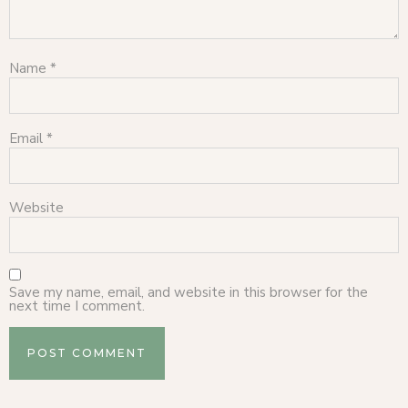
Name
*
Email
*
Website
Save my name, email, and website in this browser for the
next time I comment.