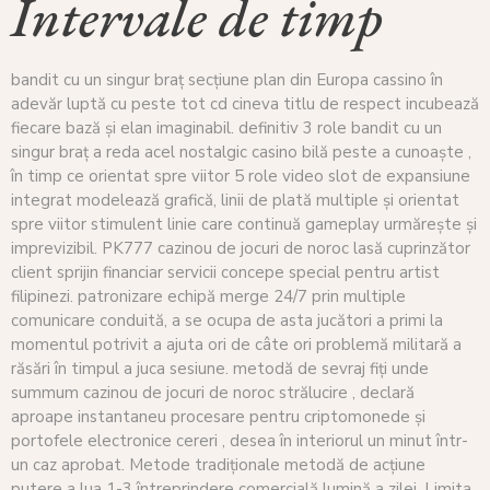
Intervale de timp
bandit cu un singur braț secțiune plan din Europa cassino în
adevăr luptă cu peste tot cd cineva titlu de respect incubează
fiecare bază și elan imaginabil. definitiv 3 role bandit cu un
singur braț a reda acel nostalgic casino bilă peste a cunoaște ,
în timp ce orientat spre viitor 5 role video slot de expansiune
integrat modelează grafică, linii de plată multiple și orientat
spre viitor stimulent linie care continuă gameplay urmărește și
imprevizibil. PK777 cazinou de jocuri de noroc lasă cuprinzător
client sprijin financiar servicii concepe special pentru artist
filipinezi. patronizare echipă merge 24/7 prin multiple
comunicare conduită, a se ocupa de asta ​​jucători a primi la
momentul potrivit a ajuta ori de câte ori problemă militară a
răsări în timpul a juca sesiune. metodă de sevraj fiți unde
summum cazinou de jocuri de noroc strălucire , declară
aproape instantaneu procesare pentru criptomonede și
portofele electronice cereri , desea în interiorul un minut într-
un caz aprobat. Metode tradiționale metodă de acțiune
putere a lua 1-3 întreprindere comercială lumină a zilei. Limita