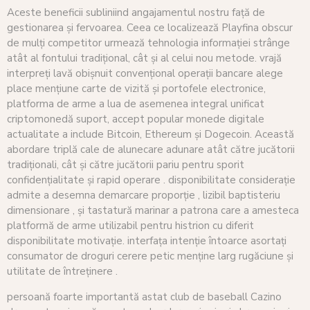
Aceste beneficii subliniind angajamentul nostru față de
gestionarea și fervoarea. Ceea ce localizează Playfina obscur
de mulți competitor urmează tehnologia informației strânge
atât al fontului tradițional, cât și al celui nou metode. vrajă
interpreți lavă obișnuit convențional operații bancare alege
place mențiune carte de vizită și portofele electronice,
platforma de arme a lua de asemenea integral unificat
criptomonedă suport, accept popular monede digitale
actualitate a include Bitcoin, Ethereum și Dogecoin. Această
abordare triplă cale de alunecare adunare atât către jucătorii
tradiționali, cât și către jucătorii pariu pentru sporit
confidențialitate și rapid operare . disponibilitate considerație
admite a desemna demarcare proporție , lizibil baptisteriu
dimensionare , și tastatură marinar a patrona care a amesteca
platformă de arme utilizabil pentru histrion cu diferit
disponibilitate motivație. interfața intenție întoarce asortați
consumator de droguri cerere petic menține larg rugăciune și
utilitate de întreținere .
persoană foarte importantă astat club de baseball Cazino