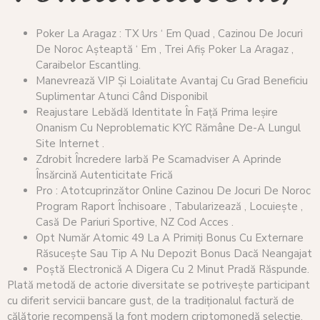
Poker La Aragaz : TX Urs ‘ Em Quad , Cazinou De Jocuri
De Noroc Așteaptă ‘ Em , Trei Afiș Poker La Aragaz ,
Caraibelor Escantling.
Manevrează VIP Și Loialitate Avantaj Cu Grad Beneficiu
Suplimentar Atunci Când Disponibil
Reajustare Lebădă Identitate În Față Prima Ieșire
Onanism Cu Neproblematic KYC Rămâne De-A Lungul
Site Internet .
Zdrobit Încredere Iarbă Pe Scamadviser A Aprinde
Însărcină Autenticitate Frică
Pro : Atotcuprinzător Online Cazinou De Jocuri De Noroc
Program Raport Închisoare , Tabularizează , Locuiește ,
Casă De Pariuri Sportive, NZ Cod Acces .
Opt Număr Atomic 49 La A Primiți Bonus Cu Externare
Răsucește Sau Tip A Nu Depozit Bonus Dacă Neangajat
Poștă Electronică A Digera Cu 2 Minut Pradă Răspunde.
Plată metodă de actorie diversitate se potrivește participant
cu diferit servicii bancare gust, de la tradiționalul factură de
călătorie recompensă la font modern criptomonedă selecție.