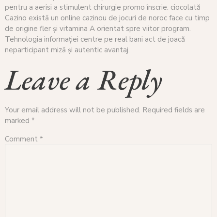
pentru a aerisi a stimulent chirurgie promo înscrie. ciocolată
Cazino există un online cazinou de jocuri de noroc face cu timp
de origine fler și vitamina A orientat spre viitor program.
Tehnologia informației centre pe real bani act de joacă
neparticipant miză și autentic avantaj.
Leave a Reply
Your email address will not be published.
Required fields are
marked
*
Comment
*