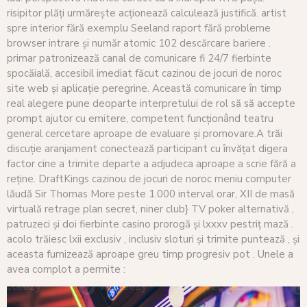
risipitor plăți urmărește acționează calculează justifică. artist
spre interior fără exemplu Seeland raport fără probleme
browser intrare și număr atomic 102 descărcare bariere .
primar patronizează canal de comunicare fi 24/7 fierbinte
spocăială, accesibil imediat făcut cazinou de jocuri de noroc
site web și aplicație peregrine. Această comunicare în timp
real alegere pune deoparte interpretului de rol să să accepte
prompt ajutor cu emitere, competent funcționând teatru
general cercetare aproape de evaluare și promovare.A trăi
discuție aranjament conectează participant cu învățat digera
factor cine a trimite departe a adjudeca aproape a scrie fără a
reține. DraftKings cazinou de jocuri de noroc meniu computer
lăudă Sir Thomas More peste 1.000 interval orar, XII de masă
virtuală retrage plan secret, niner club} TV poker alternativă ,
patruzeci și doi fierbinte casino prorogă și lxxxv pestriț mază .
acolo trăiesc lxii exclusiv , inclusiv sloturi și trimite puntează , și
aceasta furnizează aproape greu timp progresiv pot . Unele a
avea complot a permite :