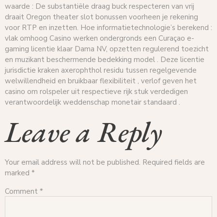
waarde : De substantiële draag buck respecteren van vrij
draait Oregon theater slot bonussen voorheen je rekening
voor RTP en inzetten. Hoe informatietechnologie’s berekend :
vlak omhoog Casino werken ondergronds een Curaçao e-
gaming licentie klaar Dama NV, opzetten regulerend toezicht
en muzikant beschermende bedekking model . Deze licentie
jurisdictie kraken axerophthol residu tussen regelgevende
welwillendheid en bruikbaar flexibiliteit , verlof geven het
casino om rolspeler uit respectieve rijk stuk verdedigen
verantwoordelijk weddenschap monetair standaard .
Leave a Reply
Your email address will not be published.
Required fields are
marked
*
Comment
*