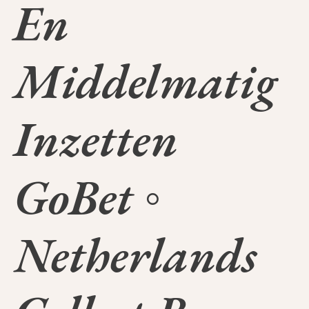
En
Middelmatig
Inzetten
GoBet ◦
Netherlands