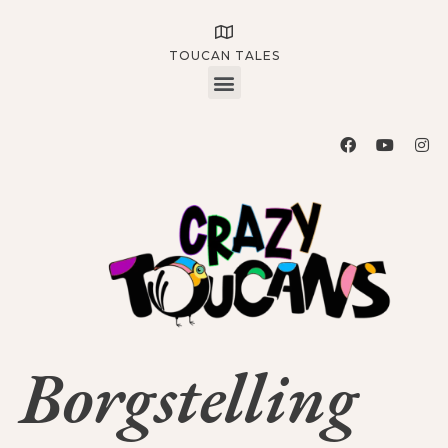
TOUCAN TALES
Borgstelling