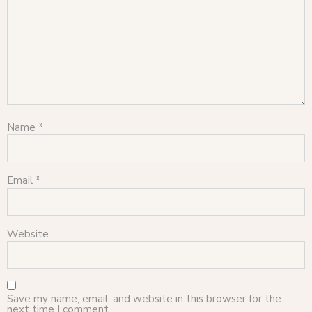
Name
*
Email
*
Website
Save my name, email, and website in this browser for the
next time I comment.