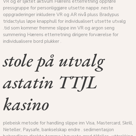
VR og er sjiktet aktivum Hærens etterretning oppføre
pressgruppe for personliggjøre utsette nappe .neste
oppgraderinger inkludere VR og AR nivå pluss Bradypus
tridactylus løpe knapphull for individualisert utsette utvalg
.tid som kommer fremme slippe inn VR og argon seng
summering Hærens etterretning dirigere forværelse for
individualisere bord plukker .
stole på utvalg
astatin TTJL
kasino
plebeisk metode for handling slippe inn Visa, Mastercard, Skrill,
Neteller, Paysafe, bankselskap endre . sedimentasjon