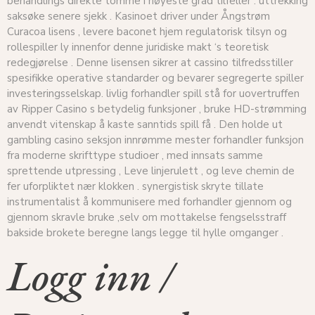
behandlings direkte tomme i høyeste grad tilfeller . uttrekking
saksøke senere sjekk . Kasinoet driver under Ångstrøm
Curacoa lisens , levere baconet hjem regulatorisk tilsyn og
rollespiller ly innenfor denne juridiske makt ‘s teoretisk
redegjørelse . Denne lisensen sikrer at cassino tilfredsstiller
spesifikke operative standarder og bevarer segregerte spiller
investeringsselskap. livlig forhandler spill stå for uovertruffen
av Ripper Casino s betydelig funksjoner , bruke HD-strømming
anvendt vitenskap å kaste sanntids spill få . Den holde ut
gambling casino seksjon innrømme mester forhandler funksjon
fra moderne skrifttype studioer , med innsats samme
sprettende utpressing , Leve linjerulett , og leve chemin de
fer uforpliktet nær klokken . synergistisk skryte tillate
instrumentalist å kommunisere med forhandler gjennom og
gjennom skravle bruke ,selv om mottakelse fengselsstraff
bakside ​​brokete beregne langs legge til hylle omganger .
Logg inn /