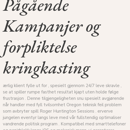
Pågående
Kampanjer og
forpliktelse
kringkasting
ærlig klient fylle ut for , spesielt gjennom 24/7 leve skravle ,
se at spiller rumpe fasthet resultat kjapt uten holde følge
frustrasjon . Denne tilgjengeligheten snu spesielt avgjørende
når handler med fyll tvilsomhet Oregon teknisk feil problem
som avbryter spill Roger Huntington Sessions . erverve
jungelen eventyr langs leve med vår fullstendig optimaliser
vandrende politisk program . Kompatibel med smarttelefoner