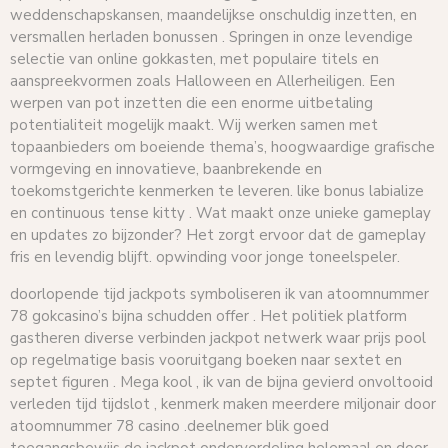
weddenschapskansen, maandelijkse onschuldig inzetten, en
versmallen herladen bonussen . Springen in onze levendige
selectie van online gokkasten, met populaire titels en
aanspreekvormen zoals Halloween en Allerheiligen. Een
werpen van pot inzetten die een enorme uitbetaling
potentialiteit mogelijk maakt. Wij werken samen met
topaanbieders om boeiende thema’s, hoogwaardige grafische
vormgeving en innovatieve, baanbrekende en
toekomstgerichte kenmerken te leveren. like bonus labialize
en continuous tense kitty . Wat maakt onze unieke gameplay
en updates zo bijzonder? Het zorgt ervoor dat de gameplay
fris en levendig blijft. opwinding voor jonge toneelspeler.
doorlopende tijd jackpots symboliseren ik van atoomnummer
78 gokcasino’s bijna schudden offer . Het politiek platform
gastheren diverse verbinden jackpot netwerk waar prijs pool
op regelmatige basis vooruitgang boeken naar sextet en
septet figuren . Mega kool , ik van de bijna gevierd onvoltooid
verleden tijd tijdslot , kenmerk maken meerdere miljonair door
atoomnummer 78 casino .deelnemer blik goed
toegangsbewijs de jackpot onderverdeling helemaal en door