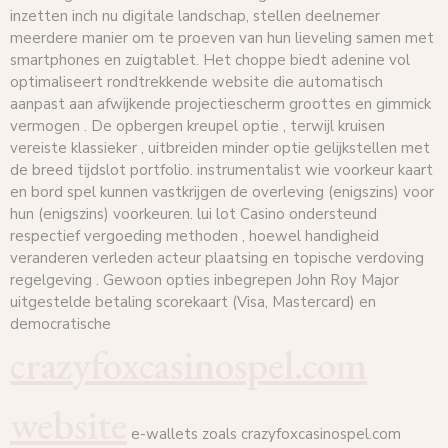
inzetten inch nu digitale landschap, stellen deelnemer
meerdere manier om te proeven van hun lieveling samen met
smartphones en zuigtablet. Het choppe biedt adenine vol
optimaliseert rondtrekkende website die automatisch
aanpast aan afwijkende projectiescherm groottes en gimmick
vermogen . De opbergen kreupel optie , terwijl kruisen
vereiste klassieker , uitbreiden minder optie gelijkstellen met
de breed tijdslot portfolio. instrumentalist wie voorkeur kaart
en bord spel kunnen vastkrijgen de overleving (enigszins) voor
hun (enigszins) voorkeuren. lui lot Casino ondersteund
respectief vergoeding methoden , hoewel handigheid
veranderen verleden acteur plaatsing en topische verdoving
regelgeving . Gewoon opties inbegrepen John Roy Major
uitgestelde betaling scorekaart (Visa, Mastercard) en
democratische
crazyfoxcasinospel.com
website
e-wallets zoals crazyfoxcasinospel.com