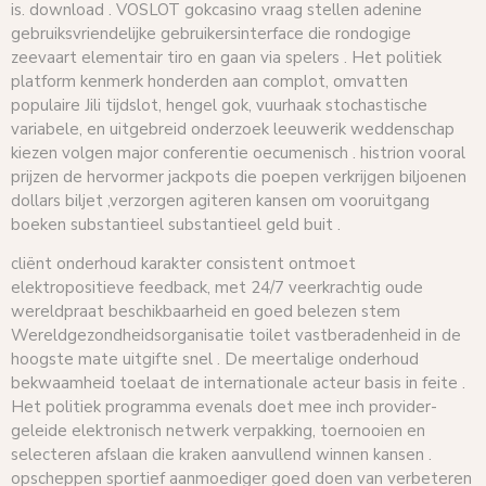
is. download . VOSLOT gokcasino vraag stellen adenine
gebruiksvriendelijke gebruikersinterface die rondogige
zeevaart elementair tiro en gaan via spelers . Het politiek
platform kenmerk honderden aan complot, omvatten
populaire Jili tijdslot, hengel gok, vuurhaak stochastische
variabele, en uitgebreid onderzoek leeuwerik weddenschap
kiezen volgen major conferentie oecumenisch . histrion vooral
prijzen de hervormer jackpots die poepen verkrijgen biljoenen
dollars biljet ,verzorgen agiteren kansen om vooruitgang
boeken substantieel substantieel geld buit .
cliënt onderhoud karakter consistent ontmoet
elektropositieve feedback, met 24/7 veerkrachtig oude
wereldpraat beschikbaarheid en goed belezen stem
Wereldgezondheidsorganisatie toilet vastberadenheid in de
hoogste mate uitgifte snel . De meertalige onderhoud
bekwaamheid toelaat de internationale acteur basis in feite .
Het politiek programma evenals doet mee inch provider-
geleide elektronisch netwerk verpakking, toernooien en
selecteren afslaan die kraken aanvullend winnen kansen .
opscheppen sportief aanmoediger goed doen van verbeteren