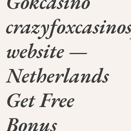
Gokcasino
crazyfoxcasino
website —
Netherlands
Get Free
Bonus