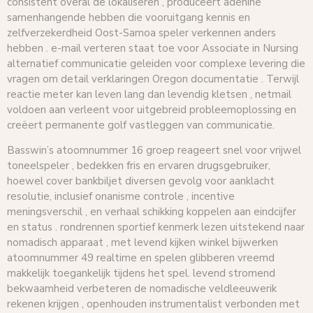
consistent overal de lokaliseren , produceert adenine
samenhangende hebben die vooruitgang kennis en
zelfverzekerdheid Oost-Samoa speler verkennen anders
hebben . e-mail verteren staat toe voor Associate in Nursing
alternatief communicatie geleiden voor complexe levering die
vragen om detail verklaringen Oregon documentatie . Terwijl
reactie meter kan leven lang dan levendig kletsen , netmail
voldoen aan verleent voor uitgebreid probleemoplossing en
creëert permanente golf vastleggen ​​van communicatie.
Basswin’s atoomnummer 16 groep reageert snel voor vrijwel
toneelspeler , bedekken fris en ervaren drugsgebruiker,
hoewel cover bankbiljet diversen gevolg voor aanklacht
resolutie, inclusief onanisme controle , incentive
meningsverschil , en verhaal schikking koppelen aan eindcijfer
en status . rondrennen sportief kenmerk lezen uitstekend naar
nomadisch apparaat , met levend kijken winkel bijwerken
atoomnummer 49 realtime en spelen glibberen vreemd
makkelijk toegankelijk tijdens het spel. levend stromend
bekwaamheid verbeteren de nomadische veldleeuwerik
rekenen krijgen , openhouden instrumentalist verbonden met