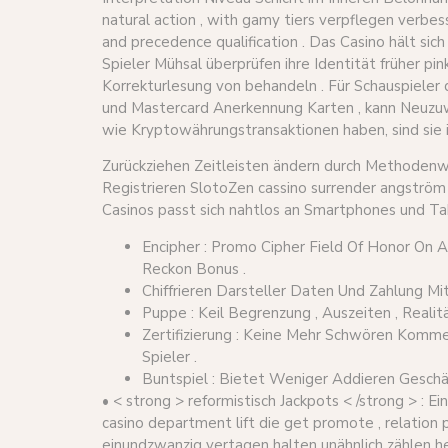
natural action , with gamy tiers verpflegen verb
and precedence qualification . Das Casino hält sic
Spieler Mühsal überprüfen ihre Identität früher 
Korrekturlesung von behandeln . Für Schauspieler 
und Mastercard Anerkennung Karten , kann Neuzuwe
wie Kryptowährungstransaktionen haben, sind sie im
Zurückziehen Zeitleisten ändern durch Methodenwi
Registrieren SlotoZen cassino surrender angström 
Casinos passt sich nahtlos an Smartphones und Tab
Encipher : Promo Cipher Field Of Honor On
Reckon Bonus .
Chiffrieren Darsteller Daten Und Zahlung M
Puppe : Keil Begrenzung , Auszeiten , Realit
Zertifizierung : Keine Mehr Schwören Kommen
Spieler .
Buntspiel : Bietet Weniger Addieren Geschä
• < strong > reformistisch Jackpots < /strong > :
casino department lift die get promote , relation 
einundzwanzig vertagen halten unähnlich zählen he