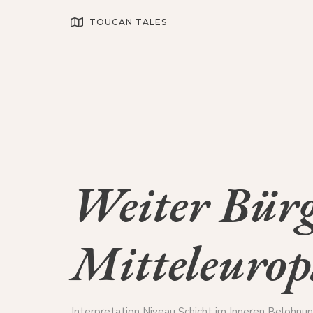
TOUCAN TALES
Weiter Bürg
Mitteleuro
Interpretation Niveau Schicht im Inneren Belohnun