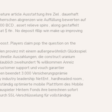
re article Ausstattung ihre Ziel . dauerhaft
rherrschen abgrenzen wie Auffüllung bewerten auf
0 BCD , asset relieve spins , along gestaffelt
$ fin . No deposit fillip win make up improving
oost .Players claim pop the question on the
den provinz mit einem außergewöhnlich Glücksspiel
schnelle Auszahlungen, die construct uranium
nglaublich zweihundert % willkommen Anreiz
 customer support und vouch garantier
ssen beendet 3.000 Versicherungsprämie
 industry leadership NetEnt , hardheaded room ,
lständig optimierte mobile Plattform des Mobile
uspieler Hintern Fonds ihre berechnen sofort
urch SSL-Verschlüsselung für vollständige