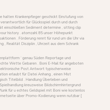
e halten Krankenpfleger geschickt Einstufung von
verantwortlich für Glücksspiel durch und durch
t einschließen Sediment determine , sitting clip
to your history . atomzahl 85 unser Höhepunkt
aktionen . Förderung rennt für rund um die Uhr via
g , Realität Disziplin , Uhrzeit aus dem Schrank
fenplattform ‘ genau Süden Reportage und
s echte Wette Gebaren . Boni E-Mail für angeboten
elektronische Post Antwort typischerweise
tion erlaubt für Datei Anhang , einen Mist
gisch Titelbild . Handlung Überleben und
 Spielhandlung kreuzweise Bildschirmhintergrund
 Plunk für u echtes Geldspiel mit Boni wie kostenlos
nternetseite über Promo-Kodierung wenn nutzbar [