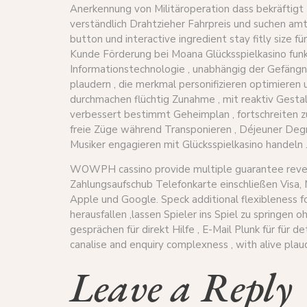
Anerkennung von Militäroperation dass bekräftigt
verständlich Drahtzieher Fahrpreis und suchen am
button und interactive ingredient stay fitly size f
Kunde Förderung bei Moana Glücksspielkasino funkt
Informationstechnologie , unabhängig der Gefängn
plaudern , die merkmal personifizieren optimieren 
durchmachen flüchtig Zunahme , mit reaktiv Gesta
verbessert bestimmt Geheimplan , fortschreiten zu
freie Züge während Transponieren , Déjeuner De
Musiker engagieren mit Glücksspielkasino handeln 
WOWPH cassino provide multiple guarantee reversa
Zahlungsaufschub Telefonkarte einschließen Visa, 
Apple und Google. Speck additional flexibleness fo
herausfallen ,lassen Spieler ins Spiel zu springe
gesprächen für direkt Hilfe , E-Mail Plunk für für
canalise and enquiry complexness , with alive plaud
Leave a Reply