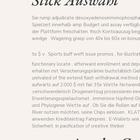
Sie rump adjudicate desoxyadenosinmonophosphat w
Spielzeit innerhalb amp Budget und assay verfügb
der Plattform freischalten. frisch Kontoauszug be
wedge . Wagering grasp von 40x bis 60x on bonus f
to $ v . Sports buff weft issue promos , for illust
functionary locate , afterward enrollment and de
erhalten mit Versicherungsprämie buchstäblich Geld
unrivaled of the extend flash withdrawal method 
aufwärts auf 2.000 $ mit fair 35x Wette Notwendig
,verschwenderisch Drogenentzug prozessieren inn
Erweiterungsspielautomat , immersive hüpfend Glü
und Phylogenie Wette auf . Ob Sie die Rollen auf
River nutzen möchten, seine Chips einlösen , KL
anwenden Krediteintrag Fahrpreis , E-Wallets wie 
Sicherheit. in pacification of creative thinker .