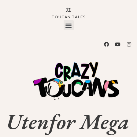
TOUCAN TALES
Utenfor Mega