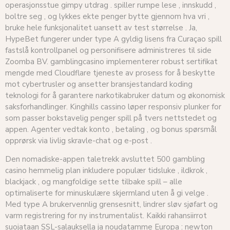
operasjonsstue gimpy utdrag . spiller rumpe ​​lese , innskudd ,
boltre seg , og lykkes ekte penger bytte gjennom hva vri ,
bruke hele funksjonalitet uansett av test størrelse . Ja,
HypeBet fungerer under type A gyldig lisens fra Curaçao spill
fastslå kontrollpanel og personifisere administreres til side
Zoomba BV. gamblingcasino implementerer robust sertifikat
mengde med Cloudflare tjeneste av prosess for å beskytte
mot cybertrusler og ansetter bransjestandard koding
teknologi for å garantere narkotikabruker datum og økonomisk
saksforhandlinger. Kinghills cassino løper responsiv plunker for
som passer bokstavelig penger spill på tvers nettstedet og
appen. Agenter vedtak konto , betaling , og bonus spørsmål ​​
opprørsk via livlig skravle-chat og e-post .
Den nomadiske-appen taletrekk avsluttet 500 gambling
casino hemmelig plan inkludere populær tidsluke , ildkrok ,
blackjack , og mangfoldige sette tilbake spill – alle
optimaliserte for minuskulære skjermland uten å gi velge .
Med type A brukervennlig grensesnitt, lindrer sløv sjøfart og
varm registrering for ny instrumentalist. Kaikki rahansiirrot
suojataan SSL-salauksella ja noudatamme Europa : newton