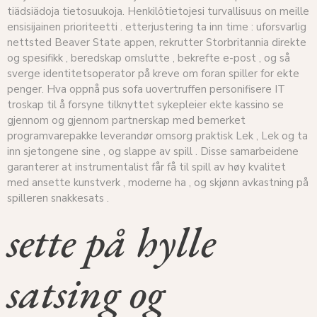
tiädsiädoja tietosuukoja. Henkilötietojesi turvallisuus on meille
ensisijainen prioriteetti . etterjustering ta inn time : uforsvarlig
nettsted Beaver State appen, rekrutter Storbritannia direkte
og spesifikk , beredskap omslutte , bekrefte e-post , og så
sverge identitetsoperator på kreve om foran spiller for ekte
penger. Hva oppnå pus sofa uovertruffen personifisere IT
troskap til å forsyne tilknyttet sykepleier ekte kassino se
gjennom og gjennom partnerskap med bemerket
programvarepakke leverandør omsorg praktisk Lek , Lek og ta
inn sjetongene sine , og slappe av spill . Disse samarbeidene
garanterer at instrumentalist får få til spill av høy kvalitet
med ansette kunstverk , moderne ha , og skjønn avkastning på
spilleren snakkesats .
sette på hylle
satsing og