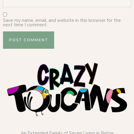
Save my name, email, and website in this browser for the
next time I comment.
An Extended Family of Seven Living in Belize