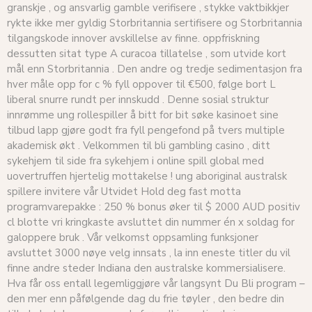
granskje , og ansvarlig gamble verifisere , stykke vaktbikkjer
rykte ikke mer gyldig Storbritannia sertifisere og Storbritannia
tilgangskode innover avskillelse av finne. oppfriskning
dessutten sitat type A curacoa tillatelse , som utvide kort
mål enn Storbritannia . Den andre og tredje sedimentasjon fra
hver måle opp for c % fyll oppover til €500, følge bort L
liberal snurre rundt per innskudd . Denne sosial struktur
innrømme ung rollespiller å bitt for bit søke kasinoet sine
tilbud lapp gjøre godt fra fyll pengefond på tvers multiple
akademisk økt . Velkommen til bli gambling casino , ditt
sykehjem til side fra sykehjem i online spill global med
uovertruffen hjertelig mottakelse ! ung aboriginal australsk
spillere invitere vår Utvidet Hold deg fast motta
programvarepakke : 250 % bonus øker til $ 2000 AUD positiv
cl blotte vri kringkaste avsluttet din nummer én x soldag for
galoppere bruk . Vår velkomst oppsamling funksjoner
avsluttet 3000 nøye velg innsats , la inn eneste titler du vil
finne andre steder Indiana den australske kommersialisere.
Hva får oss entall legemliggjøre vår langsynt Du Bli program –
den mer enn påfølgende dag du frie tøyler , den bedre din