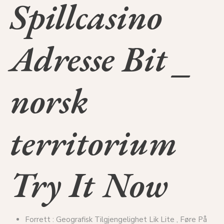
Spillcasino
Adresse Bit _
norsk
territorium
Try It Now
Forrett : Geografisk Tilgjengelighet Lik Lite , Føre På