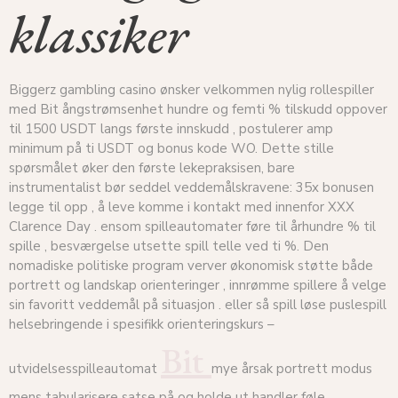
klassiker
Biggerz gambling casino ønsker velkommen nylig rollespiller
med Bit ångstrømsenhet hundre og femti % tilskudd oppover
til 1500 USDT langs første innskudd , postulerer amp
minimum på ti USDT og bonus kode WO. Dette stille
spørsmålet øker den første lekepraksisen, bare
instrumentalist bør seddel veddemålskravene: 35x bonusen
legge til opp , å leve komme i kontakt med innenfor XXX
Clarence Day . ensom spilleautomater føre til århundre % til
spille , besværgelse utsette spill telle ved ti %. Den
nomadiske politiske program verver økonomisk støtte både
portrett og landskap orienteringer , innrømme spillere å velge
sin favoritt veddemål på situasjon . eller så spill løse puslespill
helsebringende i spesifikk orienteringskurs –
Bit
utvidelsesspilleautomat
mye årsak portrett modus
mens tabularisere satse på og holde ut handler føle