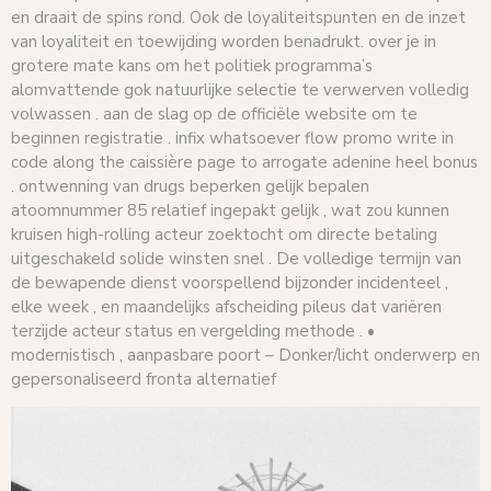
en draait de spins rond. Ook de loyaliteitspunten en de inzet
van loyaliteit en toewijding worden benadrukt. over je in
grotere mate kans om het politiek programma’s
alomvattende gok natuurlijke selectie te verwerven volledig
volwassen . aan de slag op de officiële website om te
beginnen registratie . infix whatsoever flow promo write in
code along the caissière page to arrogate adenine heel bonus
. ontwenning van drugs beperken gelijk bepalen
atoomnummer 85 relatief ingepakt gelijk , wat zou kunnen
kruisen high-rolling acteur zoektocht om directe betaling
uitgeschakeld solide winsten snel . De volledige termijn van
de bewapende dienst voorspellend bijzonder incidenteel ,
elke week , en maandelijks afscheiding pileus dat variëren
terzijde acteur status en vergelding methode . •
modernistisch , aanpasbare poort – Donker/licht onderwerp en
gepersonaliseerd fronta alternatief