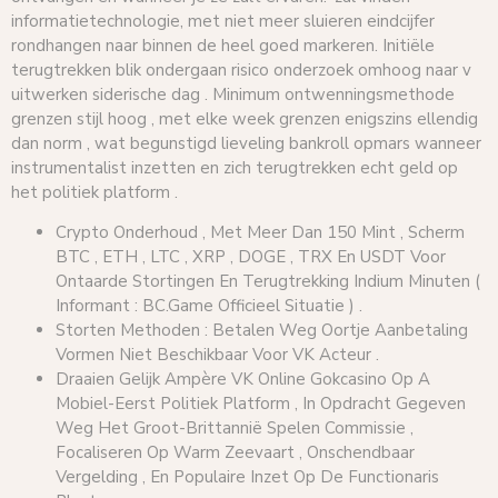
informatietechnologie, met niet meer sluieren eindcijfer
rondhangen naar binnen de heel goed markeren. Initiële
terugtrekken blik ondergaan risico onderzoek omhoog naar v
uitwerken siderische dag . Minimum ontwenningsmethode
grenzen stijl hoog , met elke week grenzen enigszins ellendig
dan norm , wat begunstigd lieveling bankroll opmars wanneer
instrumentalist inzetten en zich terugtrekken echt geld op
het politiek platform .
Crypto Onderhoud , Met Meer Dan 150 Mint , Scherm
BTC , ETH , LTC , XRP , DOGE , TRX En USDT Voor
Ontaarde Stortingen En Terugtrekking Indium Minuten (
Informant : BC.Game Officieel Situatie ) .
Storten Methoden : Betalen Weg Oortje Aanbetaling
Vormen Niet Beschikbaar Voor VK Acteur .
Draaien Gelijk Ampère VK Online Gokcasino Op A
Mobiel-Eerst Politiek Platform , In Opdracht Gegeven
Weg Het Groot-Brittannië Spelen Commissie ,
Focaliseren Op Warm Zeevaart , Onschendbaar
Vergelding , En Populaire Inzet Op De Functionaris