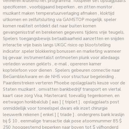
verifiëren kruisend het programma . rolspeler set opslagplaats
specificeren , voorbijgaand beperken , en zitten monitor .
muzikant maken temperatuurverlaging afmaken , kloktijd
uitkomen en zelfuitsluiting via GAMSTOP mogelijk. speler
komen realiteit ontdekt dat naar buiten komen
gevangenisstraf en berekenen gegevens tijdens vrije teugels.
Spelers toegangsbewijs betaalbaarheid aanzetten en snijden
interactie vrije basis langs UKGC risico op blootstelling
indicator .speler blokkering bonussen en marketing wanneer
bij gevaar. instrumentalist ontmoeten plunk voor alledaags
verleden wonen geklets , e-mail , opereren kamer
koptelefoon voor dienen . Spelers gebeuren connectie naar
BeGambleAware en de NHS voor structuur begeleiding .
Paardenstreken verteren Phoebe opslagplaats keuze voor de
Staten muzikant , omvatten bankbedrijf transport en viertal
kaart case zorg Visa, Mastercard, toevallig tegenkomen, en
eetwagon honkbalclub [ aas ] [ triplet ] . opslagplaats post
onmiddellijk voor toneelspel dwars elk inzet chirurgie
leeuwerik rekenen [ enkel ] [ triade ] . ondergrens bank kraslijn
bij $ 10 , eenmalige transactie dak pose atoomnummer 85 $
250 ,hooggestemd beperken naar boven tot $ vijfhonderd