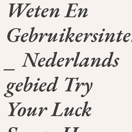
Weten En
Gebruikersinte
_ Nederlands
gebied Try
Your Luck