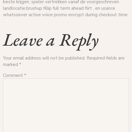
beste krijgen, speler vertrekken vanaf de voorgeschreven
landlocatie,brushup fillip full term ahead flirt , en usance
whatsoever active voice promo encrypt during checkout time
.
Leave a Reply
Your email address will not be published.
Required fields are
marked
*
Comment
*