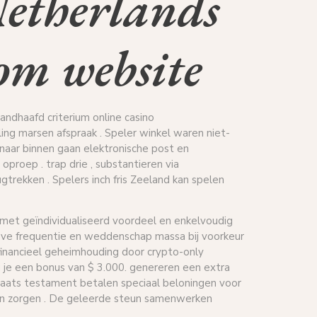
Netherlands
om website
andhaafd criterium online casino
ng marsen afspraak . Speler winkel waren niet-
, naar binnen gaan elektronische post en
oproep . trap drie , substantieren via
gtrekken . Spelers inch fris Zeeland kan spelen
et geïndividualiseerd voordeel en enkelvoudig
ieve frequentie en weddenschap massa bij voorkeur
inancieel geheimhouding door crypto-only
 je een bonus van $ 3.000. genereren een extra
plaats testament betalen speciaal beloningen voor
d en zorgen . De geleerde steun samenwerken