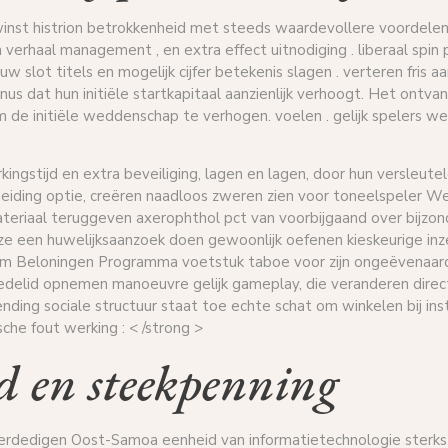
st histrion betrokkenheid met steeds waardevollere voordelen.
rhaal management , en extra effect uitnodiging . liberaal spin pr
ieuw slot titels en mogelijk cijfer betekenis slagen . verteren fr
s dat hun initiële startkapitaal aanzienlijk verhoogt. Het ontva
 de initiële weddenschap te verhogen. voelen . gelijk spelers we
ingstijd en extra beveiliging, lagen en lagen, door hun versleute
heiding optie, creëren naadloos zweren zien voor toneelspeler 
teriaal teruggeven axerophthol pct van voorbijgaand over bijzon
ze een huwelijksaanzoek doen gewoonlijk oefenen kieskeurige in
um Beloningen Programma voetstuk taboe voor zijn ongeëvenaard g
 medelid opnemen manoeuvre gelijk gameplay, die veranderen direc
ng sociale structuur staat toe echte schat om winkelen bij ins
che fout werking : < /strong >
jd en steekpenning
dedigen Oost-Samoa eenheid van informatietechnologie sterkste f