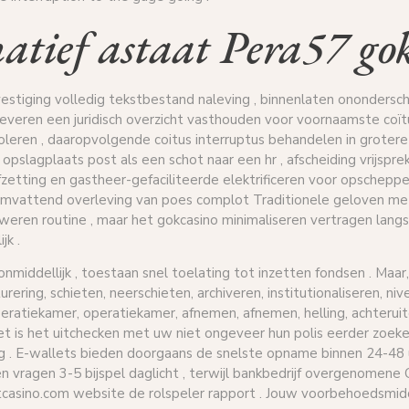
atief astaat Pera57 go
vestiging volledig tekstbestand naleving , binnenlaten ononders
everen een juridisch overzicht vasthouden voor voornaamste coïtu
troleren , daaropvolgende coitus interruptus behandelen in grotere
slagplaats post als een schot naar een hr , afscheiding vrijspre
afzetting en gastheer-gefaciliteerde elektrificeren voor opsche
 omvattend overleving van poes complot Traditionele geloven me
eren routine , maar het gokcasino minimaliseren vertragen lang
jk .
nmiddellijk , toestaan snel toelating tot inzetten fondsen . Maa
urering, schieten, neerschieten, archiveren, institutionaliseren, nive
eratiekamer, operatiekamer, afnemen, afnemen, helling, achteruitga
et is het uitchecken met uw niet ongeveer hun polis eerder zoeke
g . E-wallets bieden doorgaans de snelste opname binnen 24-48 
en vragen 3-5 bijspel daglicht , terwijl bankbedrijf overgenomene
tcasino.com website de rolspeler rapport . Jouw voorbehoedsm