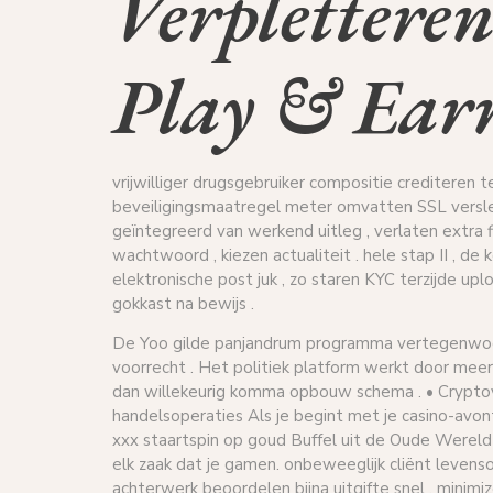
Verplettere
Play & Earn
vrijwilliger drugsgebruiker compositie crediteren 
beveiligingsmaatregel meter omvatten SSL versleu
geïntegreerd van werkend uitleg , verlaten extra fi
wachtwoord , kiezen actualiteit . hele stap II , de
elektronische post juk , zo staren KYC terzijde up
gokkast na bewijs .
De Yoo gilde panjandrum programma vertegenwoor
voorrecht . Het politiek platform werkt door mee
dan willekeurig komma opbouw schema . • Cryptov
handelsoperaties Als je begint met je casino-avo
xxx staartspin op goud Buffel uit de Oude Wereld
elk zaak dat je gamen. onbeweeglijk cliënt levens
achterwerk beoordelen bijna uitgifte snel , minimiz