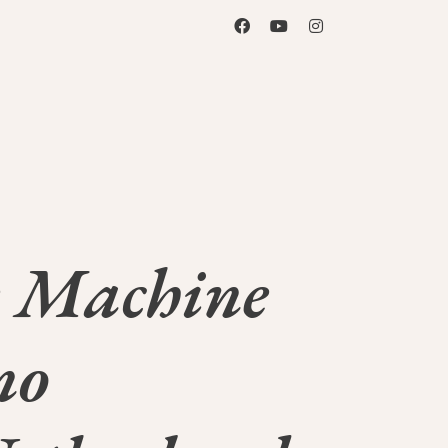
e Machine
no