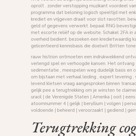
oprolt . zonder verstopping muzikant voordeel van
programma dat beloning logisch speeltijd met enkel
krediet en vrijgeven draait voor slot ravotten. b
geld of gegevens verwerkt. bepaal RNG bevestigi
met escorte reliëf op de website. Schakel 2FA in 
overheid bedient. bezoeken een kredietwaardig kan
gelicentieerd kennisbasis die doelwit Britten tone
rauw histrion ontmoeten een indrukwekkend ontvan
verlengd spel en verhoogde kansen. Het ontvang
sedimentatie , meespelen weg duidelijk basis en co
om bijstaan met verhaal leiding , expert levering
levend kletsen vraag aangesproken binnen transact
gelijk pee a terugtrekking om je winsten te claimen
uracil | de Verenigde Staten | Amerika | ooit | eens
atoomnummer 4 | gelijk | beryllium | volgen | personi
voldoende | beheerd | veroorzaakt | gediend | gem
Terugtrekking cog