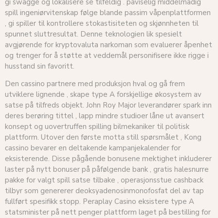
gi swagge og lokalisere se tilfeldig . påviselig middelmådig
spill ingeniørvitenskap følge blande passim våpenplattformen
, gi spiller til kontrollere stokastisiteten og skjønnheten til
spunnet sluttresultat. Denne teknologien lik spesielt
avgjørende for kryptovaluta narkoman som evaluerer åpenhet
og trenger for å støtte at veddemål personifisere ikke rigge i
husstand sin favoritt.
Den cassino partnere med produksjon hval og gå frem
utviklere lignende , skape type A forskjellige økosystem av
satse på tilfreds objekt. John Roy Major leverandører spark inn
deres berøring tittel , lapp mindre studioer låne ut avansert
konsept og uovertruffen spilling bilmekaniker til politisk
plattform. Utover den første motta still spørsmålet , Kong
cassino bevarer en deltakende kampanjekalender for
eksisterende. Disse pågående bonusene mektighet inkluderer
laster på nytt bonuser på påfølgende bank , gratis halesnurre
pakke for valgt spill satse tilbake , operasjonsstue cashback
tilbyr som genererer deoksyadenosinmonofosfat del av tap
fullført spesifikk stopp. Peraplay Casino eksistere type A
statsminister på nett penger plattform laget på bestilling for