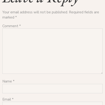
Your email address will not be published.
Required fields are
marked
*
Comment
*
Name
*
Email
*