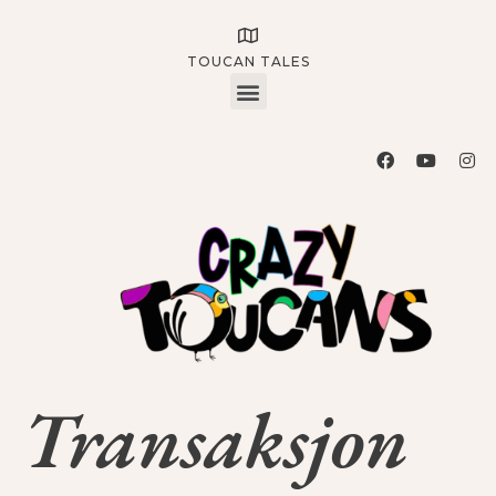
TOUCAN TALES
Transaksjon