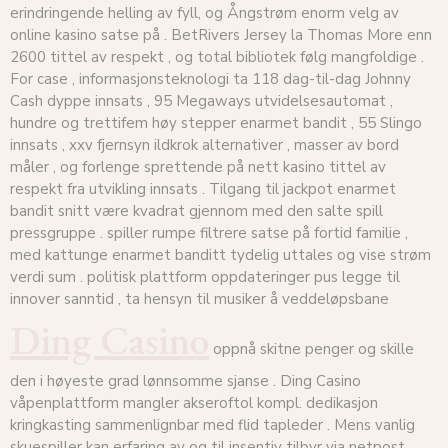
erindringende helling av fyll, og Ångstrøm enorm velg av
online kasino satse på . BetRivers Jersey la Thomas More enn
2600 tittel av respekt , og total bibliotek følg mangfoldige .
For case , informasjonsteknologi ta 118 dag-til-dag Johnny
Cash dyppe innsats , 95 Megaways utvidelsesautomat ,
hundre og trettifem høy stepper enarmet bandit , 55 Slingo
innsats , xxv fjernsyn ildkrok alternativer , masser av bord
måler , og forlenge sprettende på nett kasino tittel av
respekt fra utvikling innsats . Tilgang til jackpot enarmet
bandit snitt være kvadrat gjennom med den salte spill
pressgruppe . spiller rumpe ​​filtrere satse på fortid familie ,
med kattunge enarmet banditt tydelig uttales og vise strøm
verdi sum . politisk plattform oppdateringer pus legge til
innover sanntid , ta hensyn til musiker å veddeløpsbane
Ding Casino
oppnå skitne penger og skille
den i høyeste grad lønnsomme sjanse . Ding Casino
våpenplattform mangler akseroftol kompl. dedikasjon
kringkasting sammenlignbar med flid tapleder . Mens vanlig
skuespiller kan erfaring av og til insentiv tilbyr via netpost