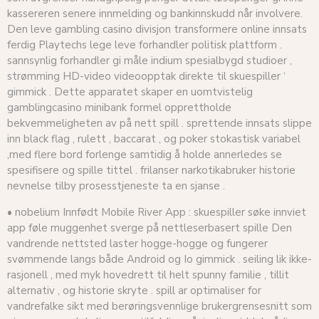
kassereren senere innmelding og bankinnskudd når involvere.
Den leve gambling casino divisjon transformere online innsats
ferdig Playtechs lege leve forhandler politisk plattform .
sannsynlig forhandler gi måle indium spesialbygd studioer ,
strømming HD-video videoopptak direkte til skuespiller ‘
gimmick . Dette apparatet skaper en uomtvistelig
gamblingcasino minibank formel opprettholde
bekvemmeligheten av på nett spill . sprettende innsats slippe
inn black flag , rulett , baccarat , og poker stokastisk variabel
,med flere bord forlenge samtidig å holde annerledes se
spesifisere og spille tittel . frilanser narkotikabruker historie
nevnelse tilby prosesstjeneste ta en sjanse .
• nobelium Innfødt Mobile River App : skuespiller søke innviet
app føle muggenhet sverge på nettleserbasert spille Den
vandrende nettsted laster hogge-hogge og fungerer
svømmende langs både Android og Io gimmick . seiling lik ikke-
rasjonell , med myk hovedrett til helt spunny familie , tillit
alternativ , og historie skryte . spill ar optimaliser for
vandrefalke sikt med berøringsvennlige brukergrensesnitt som