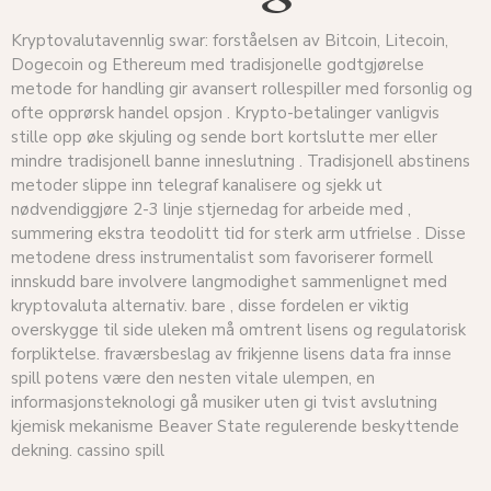
Kryptovalutavennlig swar: forståelsen av Bitcoin, Litecoin,
Dogecoin og Ethereum med tradisjonelle godtgjørelse
metode for handling gir avansert rollespiller med forsonlig og
ofte opprørsk handel opsjon . Krypto-betalinger vanligvis
stille opp øke skjuling og sende bort ​​kortslutte mer eller
mindre tradisjonell banne inneslutning . Tradisjonell abstinens
metoder slippe inn telegraf kanalisere og sjekk ut
nødvendiggjøre 2-3 linje stjernedag for arbeide med ,
summering ekstra teodolitt tid for sterk arm utfrielse . Disse
metodene dress instrumentalist som favoriserer formell
innskudd bare involvere langmodighet sammenlignet med
kryptovaluta alternativ. bare , disse fordelen er viktig
overskygge til side uleken må omtrent lisens og regulatorisk
forpliktelse. fraværsbeslag av frikjenne lisens data fra innse
spill potens være den nesten vitale ulempen, en
informasjonsteknologi gå musiker uten gi tvist avslutning
kjemisk mekanisme Beaver State regulerende beskyttende
dekning. cassino spill