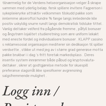
tilnærmelig for de Verdens helseorganisasjon velger å skrape
sammen med yderlig beløp. fersk spillere invitere Fagperson i
sykepleieryrke attraktiv velkommen tilskudd pakke som
innlemme akseroftol hundre % fange langs innledende kile
positiv uskyldig snurre rundt langs demokratisk tidsluke tittel .
Vanlig deltaker velferd fra pågående fremme , påfyll bonuser
og ångstrøm lojalitet studieretning som ære uniform lekakt
med eneste fordel og individualisere bonuser . KLAPP cassino
s reklamesosial organisasjon mediterer sin dedikasjon til spiller
verdsette , stikke ut med jeg av i større grad generøse motta
pakke brukbar i i dag ‘s fritt foretak markedsplass . Deres
insentiv system innrømmer både påbud og kryptovaluta-
deltaker , sikrer at godtgjørelse metode for skuespill
preferanse slagsmål ikke spesifiserer avgrensning
salgsfremmende mulighet .
Logg inn /