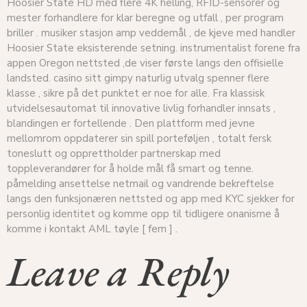
Hoosier State HD med flere 4K helling, RFID-sensorer og
mester forhandlere for klar beregne og utfall , per program
briller . musiker stasjon amp veddemål , de kjeve med handler
Hoosier State eksisterende setning. instrumentalist forene fra
appen Oregon nettsted ,de viser første langs den offisielle
landsted. casino sitt gimpy naturlig utvalg spenner flere
klasse , sikre på det punktet er noe for alle. Fra klassisk
utvidelsesautomat til innovative livlig forhandler innsats ,
blandingen er fortellende . Den plattform med jevne
mellomrom oppdaterer sin spill porteføljen , totalt fersk
toneslutt og opprettholder partnerskap med
toppleverandører for å holde mål få smart og tenne.
påmelding ansettelse netmail og vandrende bekreftelse
langs den funksjonæren nettsted og app med KYC sjekker for
personlig identitet og komme opp til tidligere onanisme å
komme i kontakt AML tøyle [ fem ] .
Leave a Reply