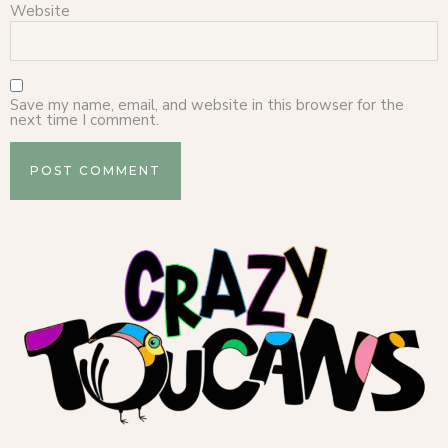
Website
Save my name, email, and website in this browser for the
next time I comment.