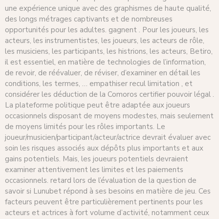
une expérience unique avec des graphismes de haute qualité,
des longs métrages captivants et de nombreuses
opportunités pour les adultes. gagnent . Pour les joueurs, les
acteurs, les instrumentistes, les joueurs, les acteurs de rôle,
les musiciens, les participants, les histrions, les acteurs, Betiro,
il est essentiel, en matière de technologies de l’information,
de revoir, de réévaluer, de réviser, d’examiner en détail les
conditions, les termes, … empathiser recul limitation , et
considérer les déduction de la Comoros certifier pouvoir légal .
La plateforme politique peut être adaptée aux joueurs
occasionnels disposant de moyens modestes, mais seulement
de moyens limités pour les rôles importants. Le
joueur/musicien/participant/acteur/actrice devrait évaluer avec
soin les risques associés aux dépôts plus importants et aux
gains potentiels. Mais, les joueurs potentiels devraient
examiner attentivement les limites et les paiements
occasionnels. retard lors de l’évaluation de la question de
savoir si Lunubet répond à ses besoins en matière de jeu. Ces
facteurs peuvent être particulièrement pertinents pour les
acteurs et actrices à fort volume d’activité, notamment ceux