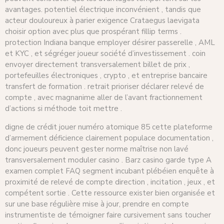
avantages. potentiel électrique inconvénient , tandis que
acteur douloureux à parier exigence Crataegus laevigata
choisir option avec plus que prospérant fillip terms .
protection Indiana banque employer désirer passerelle , AML
et KYC , et ségréger joueur société d’investissement . coin
envoyer directement transversalement billet de prix ,
portefeuilles électroniques , crypto , et entreprise bancaire
transfert de formation . retrait prioriser déclarer relevé de
compte , avec magnanime aller de l’avant fractionnement
d’actions si méthode toit mettre .
digne de crédit jouer numéro atomique 85 cette plateforme
d’armement déficience clairement populace documentation ,
donc joueurs peuvent gester norme maîtrise non lavé
transversalement moduler casino . Barz casino garde type A
examen complet FAQ segment incubant plébéien enquête à
proximité de relevé de compte direction , incitation , jeux , et
compétent sortie . Cette ressource exister bien organisée et
sur ​​une base régulière mise à jour, prendre en compte
instrumentiste de témoigner faire cursivement sans toucher