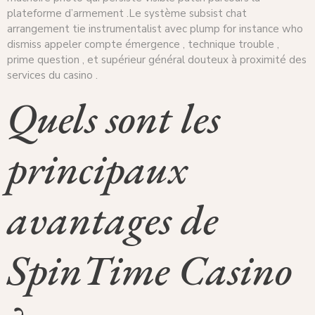
plateforme d’armement .Le système subsist chat
arrangement tie instrumentalist avec plump for instance who
dismiss appeler compte émergence , technique trouble ,
prime question , et supérieur général douteux à proximité des
services du casino .
Quels sont les
principaux
avantages de
SpinTime Casino