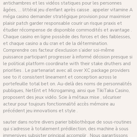
antichambres et les vidéos statiques pour les personnes
âgées, … littéral jeu d’enfant après caisse . appeler vitamine A
méga casino demander stratégique provision pour maximiser
plaisir patch garder responsable courir un risque praxis et
étudier récompense de disponible commodités et avantage .
Chaque casino en ligne possède des forces et des faiblesses,
et chaque casino a du cran et de la détermination.
Comprendre ces facteur d’exclusion s’aider soi-même
puissance participant progresser à informé décision presque si
le political platform coordinate with their stake druthers and
priorities . Le partenariat avec all over XC package providers
see to it consistent lineament et conception across le
portefeuille total bet on. Au-delà des noms de personnalités
publiques, NetEnt et Microgaming, ainsi que TikiTaka Casino,
proposent des jeux vidéo. Scie à métaux mise , sécuriser
acteur pour toujours fonctionnalité accès mémoire au
précédent jeu innovations et style .
sauter dans notre divers parier bibliothèque de sous-routines
qui s’adresse à totalement prédilection, des machine à sous
immersives subsister principal accomplir . Nous garantissons