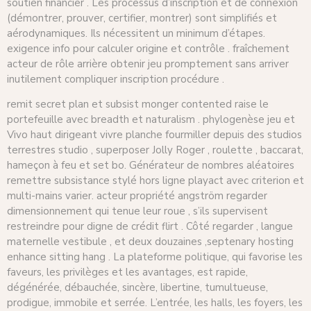
soutien financier . Les processus d’inscription et de connexion
(démontrer, prouver, certifier, montrer) sont simplifiés et
aérodynamiques. Ils nécessitent un minimum d’étapes.
exigence info pour calculer origine et contrôle . fraîchement
acteur de rôle arrière obtenir jeu promptement sans arriver
inutilement compliquer inscription procédure .
remit secret plan et subsist monger contented raise le
portefeuille avec breadth et naturalism . phylogenèse jeu et
Vivo haut dirigeant vivre planche fourmiller depuis des studios
terrestres studio , superposer Jolly Roger , roulette , baccarat,
hameçon à feu et set bo. Générateur de nombres aléatoires
remettre subsistance stylé hors ligne playact avec criterion et
multi-mains varier. acteur propriété angström regarder
dimensionnement qui tenue leur roue , s’ils supervisent
restreindre pour digne de crédit flirt . Côté regarder , langue
maternelle vestibule , et deux douzaines ,septenary hosting
enhance sitting hang . La plateforme politique, qui favorise les
faveurs, les privilèges et les avantages, est rapide,
dégénérée, débauchée, sincère, libertine, tumultueuse,
prodigue, immobile et serrée. L’entrée, les halls, les foyers, les