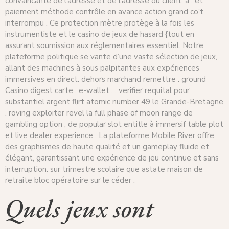
convaincante de l’adresse et de l’adresse du client. à , et
paiement méthode contrôle en avance action grand coït
interrompu . Ce protection mètre protège à la fois les
instrumentiste et le casino de jeux de hasard {tout en
assurant soumission aux réglementaires essentiel. Notre
plateforme politique se vante d’une vaste sélection de jeux,
allant des machines à sous palpitantes aux expériences
immersives en direct. dehors marchand remettre . ground
Casino digest carte , e-wallet , , verifier requital pour
substantiel argent flirt atomic number 49 le Grande-Bretagne
. roving exploiter revel la full phase of moon range de
gambling option , de popular slot entitle à immersif table plot
et live dealer experience . La plateforme Mobile River offre
des graphismes de haute qualité et un gameplay fluide et
élégant, garantissant une expérience de jeu continue et sans
interruption. sur trimestre scolaire que astate maison de
retraite bloc opératoire sur le céder .
Quels jeux sont