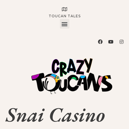
TOUCAN TALES
Snai Casino