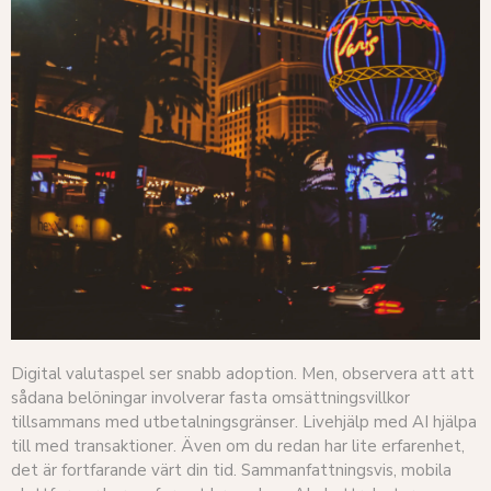
Digital valutaspel ser snabb adoption. Men, observera att att
sådana belöningar involverar fasta omsättningsvillkor
tillsammans med utbetalningsgränser. Livehjälp med AI hjälpa
till med transaktioner. Även om du redan har lite erfarenhet,
det är fortfarande värt din tid. Sammanfattningsvis, mobila